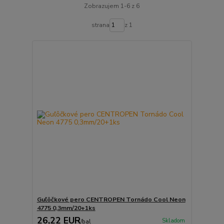
Zobrazujem 1-6 z 6
strana
z 1
Guľôčkové pero CENTROPEN Tornádo Cool Neon
4775 0,3mm/20+1ks
26,22 EUR
Skladom
/
bal