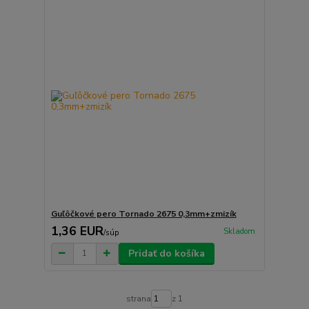
Guľôčkové pero Tornado 2675 0,3mm+zmizík
1,36 EUR
Skladom
/
súp
Pridať do košíka
strana
z 1