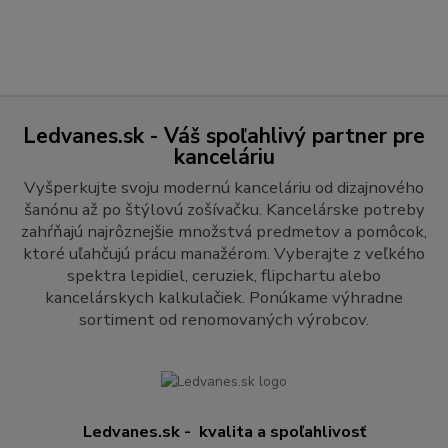
Ledvanes.sk - Váš spoľahlivý partner pre
kanceláriu
Vyšperkujte svoju modernú kanceláriu od dizajnového
šanónu až po štýlovú zošívačku. Kancelárske potreby
zahŕňajú najrôznejšie množstvá predmetov a pomôcok,
ktoré uľahčujú prácu manažérom. Vyberajte z veľkého
spektra lepidiel, ceruziek, flipchartu alebo
kancelárskych kalkulačiek. Ponúkame výhradne
sortiment od renomovaných výrobcov.
Ledvanes.sk - kvalita a spoľahlivosť