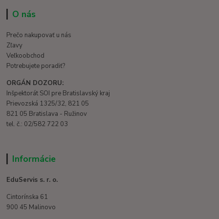
O nás
Prečo nakupovať u nás
Zľavy
Veľkoobchod
Potrebujete poradiť?
ORGÁN DOZORU:
Inšpektorát SOI pre Bratislavský kraj
Prievozská 1325/32, 821 05
821 05 Bratislava - Ružinov
tel. č.: 02/582 722 03
Informácie
EduServis s. r. o.
Cintorínska 61
900 45 Malinovo