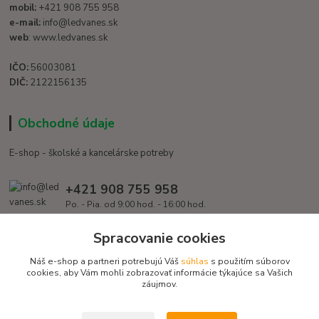
mobil:
+421 908 755 958
e-mail:
info@ledvanes.sk
web
: www.ledvanes.sk
IČO:
56003081
DIČ:
2122156135
Obchodné údaje
E-shop - školské a kancelárske potreby
+421 908 755 958
Po. - Pia. od 9:00 hod. - 16:00 hod.
info@ledvanes.sk
Spracovanie cookies
Náš e-shop a partneri potrebujú Váš
súhlas
s použitím súborov
cookies, aby Vám mohli zobrazovať informácie týkajúce sa Vašich
záujmov.