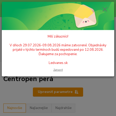
Milí zákazníci! V dňoch 29.07.2026-09.08.2026 máme zatvorené.
Objednávky prijaté v týchto termínoch budú expedované po 12.08.2026.
Ďakujeme za pochopenie. Ledvanes.sk
0
ks
+421 908 755 958
za
0,00 EUR
Po. - Pia. od 9:00 hod. - 16:00 hod.
Milí zákazníci!
Menu
V dňoch 29.07.2026-09.08.2026 máme zatvorené. Objednávky
prijaté v týchto termínoch budú expedované po 12.08.2026.
Hľadať
Ďakujeme za pochopenie.
Ledvanes.sk
Úvod
ŠKOLSKÉ POTREBY
Písanie
Centropen perá
Zatvoriť
Centropen perá
Upresniť parametre
Najnovšie
Najlacnejšie
Najdrahšie