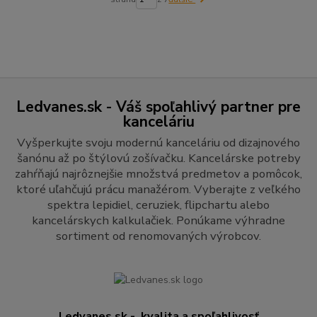
Ledvanes.sk - Váš spoľahlivý partner pre
kanceláriu
Vyšperkujte svoju modernú kanceláriu od dizajnového
šanónu až po štýlovú zošívačku. Kancelárske potreby
zahŕňajú najrôznejšie množstvá predmetov a pomôcok,
ktoré uľahčujú prácu manažérom. Vyberajte z veľkého
spektra lepidiel, ceruziek, flipchartu alebo
kancelárskych kalkulačiek. Ponúkame výhradne
sortiment od renomovaných výrobcov.
Ledvanes.sk - kvalita a spoľahlivosť