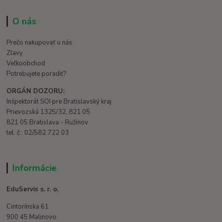
O nás
Prečo nakupovať u nás
Zľavy
Veľkoobchod
Potrebujete poradiť?
ORGÁN DOZORU:
Inšpektorát SOI pre Bratislavský kraj
Prievozská 1325/32, 821 05
821 05 Bratislava - Ružinov
tel. č.: 02/582 722 03
Informácie
EduServis s. r. o.
Cintorínska 61
900 45 Malinovo