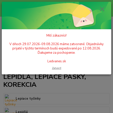
Milí zákazníci! V dňoch 29.07.2026-09.08.2026 máme zatvorené.
Objednávky prijaté v týchto termínoch budú expedované po 12.08.2026.
Ďakujeme za pochopenie. Ledvanes.sk
0
ks
+421 908 755 958
za
0,00 EUR
Po. - Pia. od 9:00 hod. - 16:00 hod.
Milí zákazníci!
Menu
V dňoch 29.07.2026-09.08.2026 máme zatvorené. Objednávky
prijaté v týchto termínoch budú expedované po 12.08.2026.
Hľadať
Ďakujeme za pochopenie.
Ledvanes.sk
Úvod
LEPIDLÁ, LEPIACE PÁSKY, KOREKCIA
Zatvoriť
LEPIDLÁ, LEPIACE PÁSKY,
KOREKCIA
Lepiace tyčinky
Lepidlá