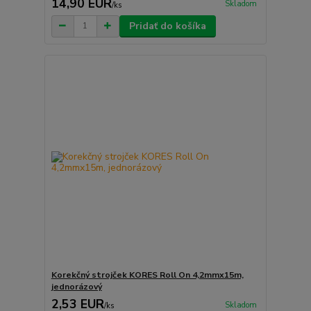
14,90 EUR
Skladom
/
ks
Pridať do košíka
Korekčný strojček KORES Roll On 4,2mmx15m,
jednorázový
2,53 EUR
Skladom
/
ks