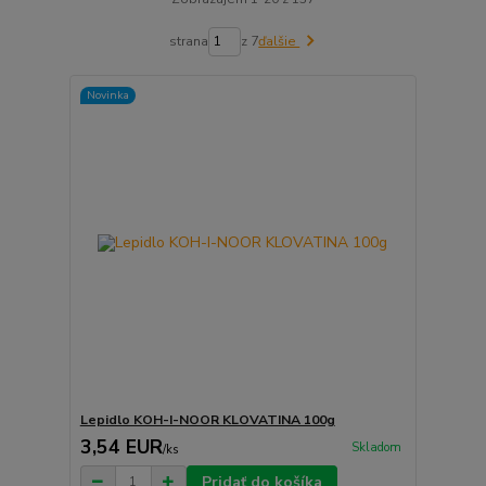
strana
z 7
ďalšie
Novinka
Lepidlo KOH-I-NOOR KLOVATINA 100g
3,54 EUR
Skladom
/
ks
Pridať do košíka