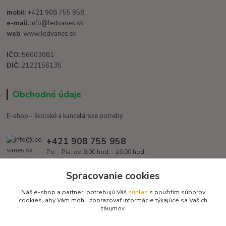
mobil:
+421 908 755 958
e-mail:
info@ledvanes.sk
web
: www.ledvanes.sk
IČO:
56003081
DIČ:
2122156135
Obchodné údaje
E-shop - školské a kancelárske potreby
+421 908 755 958
Po. - Pia. od 9:00 hod. - 16:00 hod.
info@ledvanes.sk
Spracovanie cookies
Náš e-shop a partneri potrebujú Váš
súhlas
s použitím súborov
cookies, aby Vám mohli zobrazovať informácie týkajúce sa Vašich
záujmov.