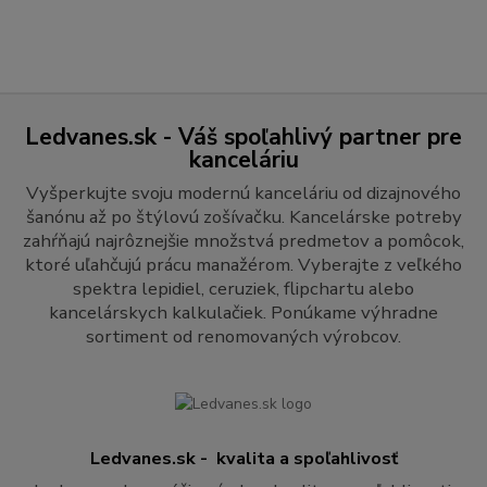
Ledvanes.sk - Váš spoľahlivý partner pre
kanceláriu
Vyšperkujte svoju modernú kanceláriu od dizajnového
šanónu až po štýlovú zošívačku. Kancelárske potreby
zahŕňajú najrôznejšie množstvá predmetov a pomôcok,
ktoré uľahčujú prácu manažérom. Vyberajte z veľkého
spektra lepidiel, ceruziek, flipchartu alebo
kancelárskych kalkulačiek. Ponúkame výhradne
sortiment od renomovaných výrobcov.
Ledvanes.sk - kvalita a spoľahlivosť