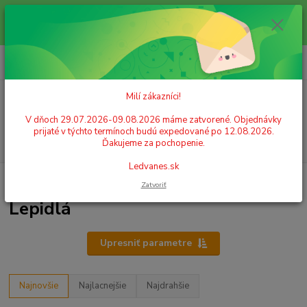
Milí zákazníci! V dňoch 29.07.2026-09.08.2026 máme zatvorené.
Objednávky prijaté v týchto termínoch budú expedované po 12.08.2026.
Ďakujeme za pochopenie. Ledvanes.sk
0
ks
+421 908 755 958
za
0,00 EUR
Po. - Pia. od 9:00 hod. - 16:00 hod.
Milí zákazníci!
Menu
V dňoch 29.07.2026-09.08.2026 máme zatvorené. Objednávky
prijaté v týchto termínoch budú expedované po 12.08.2026.
Hľadať
Ďakujeme za pochopenie.
Ledvanes.sk
Úvod
ŠKOLSKÉ POTREBY
Lepidlá
Lepidlá
Zatvoriť
Lepidlá
Upresniť parametre
Najnovšie
Najlacnejšie
Najdrahšie