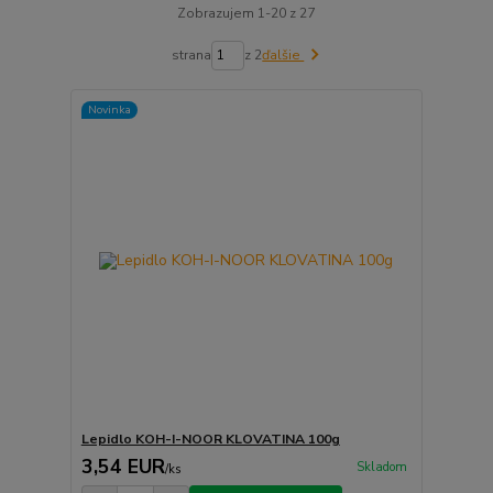
Zobrazujem 1-20 z 27
strana
z 2
ďalšie
Novinka
Lepidlo KOH-I-NOOR KLOVATINA 100g
3,54 EUR
Skladom
/
ks