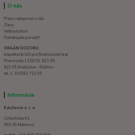
O nás
Prečo nakupovať u nás
Zľavy
Veľkoobchod
Potrebujete poradiť?
ORGÁN DOZORU:
Inšpektorát SOI pre Bratislavský kraj
Prievozská 1325/32, 821 05
821 05 Bratislava - Ružinov
tel. č.: 02/582 722 03
Informácie
EduServis s. r. o.
Cintorínska 61
900 45 Malinovo