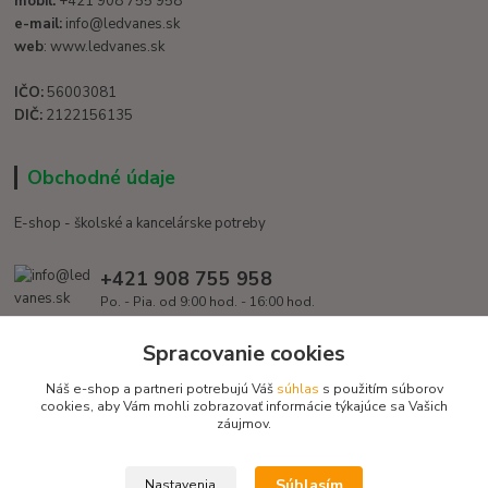
mobil:
+421 908 755 958
e-mail:
info@ledvanes.sk
web
: www.ledvanes.sk
IČO:
56003081
DIČ:
2122156135
Obchodné údaje
E-shop - školské a kancelárske potreby
+421 908 755 958
Po. - Pia. od 9:00 hod. - 16:00 hod.
info@ledvanes.sk
Spracovanie cookies
Náš e-shop a partneri potrebujú Váš
súhlas
s použitím súborov
cookies, aby Vám mohli zobrazovať informácie týkajúce sa Vašich
záujmov.
Súhlasím
Nastavenia