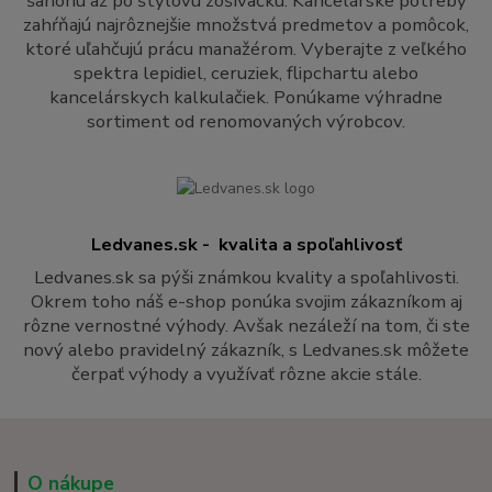
šanónu až po štýlovú zošívačku. Kancelárske potreby
zahŕňajú najrôznejšie množstvá predmetov a pomôcok,
ktoré uľahčujú prácu manažérom. Vyberajte z veľkého
spektra lepidiel, ceruziek, flipchartu alebo
kancelárskych kalkulačiek. Ponúkame výhradne
sortiment od renomovaných výrobcov.
Ledvanes.sk - kvalita a spoľahlivosť
Ledvanes.sk sa pýši známkou kvality a spoľahlivosti.
Okrem toho náš e-shop ponúka svojim zákazníkom aj
rôzne vernostné výhody. Avšak nezáleží na tom, či ste
nový alebo pravidelný zákazník, s Ledvanes.sk môžete
čerpať výhody a využívať rôzne akcie stále.
O nákupe