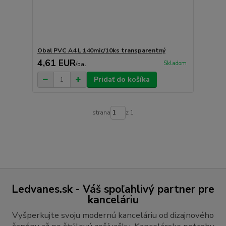
Obal PVC A4 L 140mic/10ks transparentný
4,61 EUR
Skladom
/
bal
Pridať do košíka
strana
z 1
Ledvanes.sk - Váš spoľahlivý partner pre
kanceláriu
Vyšperkujte svoju modernú kanceláriu od dizajnového