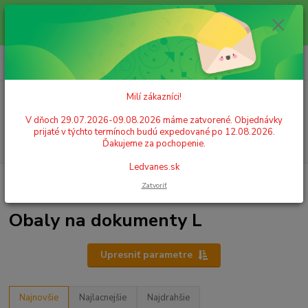
Milí zákazníci! V dňoch 29.07.2026-09.08.2026 máme zatvorené.
Objednávky prijaté v týchto termínoch budú expedované po 12.08.2026.
Ďakujeme za pochopenie. Ledvanes.sk
0
ks
+421 908 755 958
za
0,00 EUR
Po. - Pia. od 9:00 hod. - 16:00 hod.
Milí zákazníci!
Menu
V dňoch 29.07.2026-09.08.2026 máme zatvorené. Objednávky
prijaté v týchto termínoch budú expedované po 12.08.2026.
Hľadať
Ďakujeme za pochopenie.
Ledvanes.sk
Úvod
IDENTIFIKÁCIA A ORGANIZÁCIA
Obaly na dokumenty
Obaly
Zatvoriť
na dokumenty L
Obaly na dokumenty L
Upresniť parametre
Najnovšie
Najlacnejšie
Najdrahšie