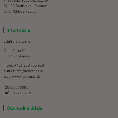
Prievozská 1325/32, 821 05
821 05 Bratislava - Ružinov
tel. č.: 02/582 722 03
Informácie
EduServis s. r. o.
Cintorínska 61
900 45 Malinovo
mobil:
+421 908 755 958
e-mail:
info@ledvanes.sk
web
: www.ledvanes.sk
IČO:
56003081
DIČ:
2122156135
Obchodné údaje