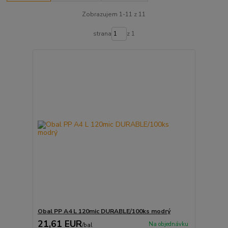
Zobrazujem 1-11 z 11
strana
z 1
Obal PP A4 L 120mic DURABLE/100ks modrý
21,61 EUR
Na objednávku
/
bal