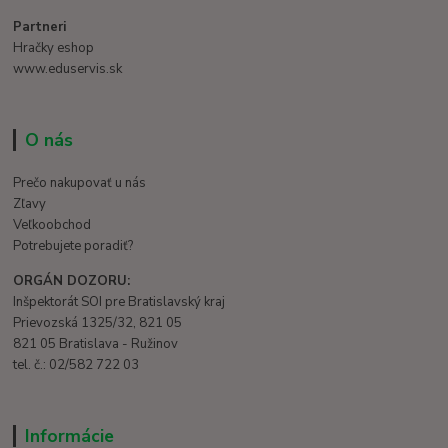
Partneri
Hračky eshop
www.eduservis.sk
O nás
Prečo nakupovať u nás
Zľavy
Veľkoobchod
Potrebujete poradiť?
ORGÁN DOZORU:
Inšpektorát SOI pre Bratislavský kraj
Prievozská 1325/32, 821 05
821 05 Bratislava - Ružinov
tel. č.: 02/582 722 03
Informácie