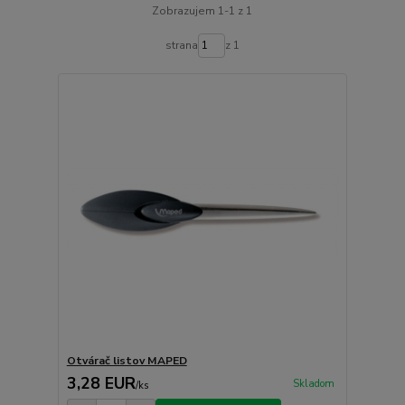
Zobrazujem 1-1 z 1
strana
z 1
Otvárač listov MAPED
3,28 EUR
Skladom
/
ks