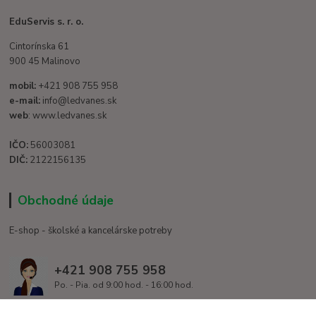
EduServis s. r. o.
Cintorínska 61
900 45 Malinovo
mobil:
+421 908 755 958
e-mail:
info@ledvanes.sk
web
: www.ledvanes.sk
IČO:
56003081
DIČ:
2122156135
Obchodné údaje
E-shop - školské a kancelárske potreby
+421 908 755 958
Po. - Pia. od 9:00 hod. - 16:00 hod.
info@ledvanes.sk