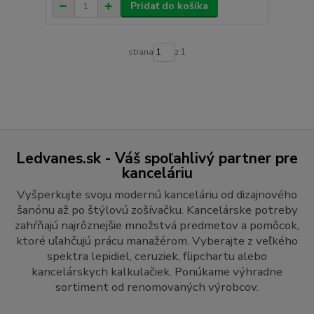
Pridať do košíka
strana
z 1
Ledvanes.sk - Váš spoľahlivý partner pre
kanceláriu
Vyšperkujte svoju modernú kanceláriu od dizajnového
šanónu až po štýlovú zošívačku. Kancelárske potreby
zahŕňajú najrôznejšie množstvá predmetov a pomôcok,
ktoré uľahčujú prácu manažérom. Vyberajte z veľkého
spektra lepidiel, ceruziek, flipchartu alebo
kancelárskych kalkulačiek. Ponúkame výhradne
sortiment od renomovaných výrobcov.