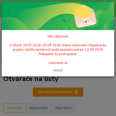
Milí zákazníci! V dňoch 29.07.2026-09.08.2026 máme zatvorené.
Objednávky prijaté v týchto termínoch budú expedované po 12.08.2026.
Ďakujeme za pochopenie. Ledvanes.sk
0
ks
+421 908 755 958
za
0,00 EUR
Po. - Pia. od 9:00 hod. - 16:00 hod.
Milí zákazníci!
Menu
V dňoch 29.07.2026-09.08.2026 máme zatvorené. Objednávky
prijaté v týchto termínoch budú expedované po 12.08.2026.
Hľadať
Ďakujeme za pochopenie.
Ledvanes.sk
Úvod
KANCELÁRSKE POTREBY
Otvárače na listy
Zatvoriť
Otvárače na listy
Upresniť parametre
Najnovšie
Najlacnejšie
Najdrahšie