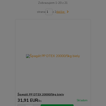
Zobrazujem 1-20 z 21
strana
z 2
ďalšie
Špagát PP DTEX 20000/5kg biely
31,91 EUR
Skladom
/
ks