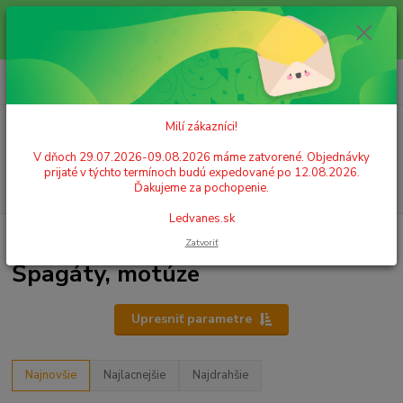
Milí zákazníci! V dňoch 29.07.2026-09.08.2026 máme zatvorené.
Objednávky prijaté v týchto termínoch budú expedované po 12.08.2026.
Ďakujeme za pochopenie. Ledvanes.sk
0
ks
+421 908 755 958
za
0,00 EUR
Po. - Pia. od 9:00 hod. - 16:00 hod.
Milí zákazníci!
Menu
V dňoch 29.07.2026-09.08.2026 máme zatvorené. Objednávky
prijaté v týchto termínoch budú expedované po 12.08.2026.
Hľadať
Ďakujeme za pochopenie.
Ledvanes.sk
Úvod
OBALOVÝ MATERIÁL, VRECIA, TAŠKY
Špagáty, motúze
Zatvoriť
Špagáty, motúze
Upresniť parametre
Najnovšie
Najlacnejšie
Najdrahšie