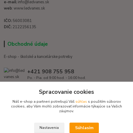
e-mail:
info@ledvanes.sk
web
: www.ledvanes.sk
IČO:
56003081
DIČ:
2122156135
Obchodné údaje
E-shop - školské a kancelárske potreby
+421 908 755 958
Po. - Pia. od 9:00 hod. - 16:00 hod.
info@ledvanes.sk
Spracovanie cookies
Náš e-shop a partneri potrebujú Váš
súhlas
s použitím súborov
cookies, aby Vám mohli zobrazovať informácie týkajúce sa Vašich
záujmov.
Súhlasím
Nastavenia
Copyright © 2016 EduServis s. r. o. - Všetky práva vyhradené / Design