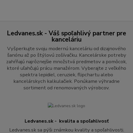
Ledvanes.sk - Váš spoľahlivý partner pre
kanceláriu
Vyšperkujte svoju modernú kanceláriu od dizajnového
šanónu až po štýlovú zošívačku. Kancelárske potreby
zahŕňajú najrôznejšie množstvá predmetov a pomôcok,
ktoré uľahčujú prácu manažérom. Vyberajte z veľkého
spektra lepidiel, ceruziek, flipchartu alebo
kancelárskych kalkulačiek. Ponúkame výhradne
sortiment od renomovaných výrobcov.
Ledvanes.sk - kvalita a spoľahlivosť
Ledvanes.sk sa pýši známkou kvality a spoľahlivosti.