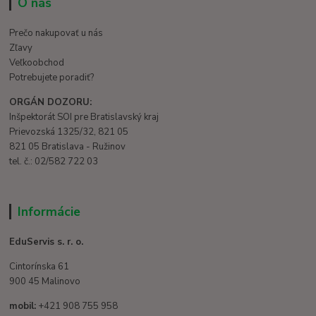
O nás
Prečo nakupovať u nás
Zľavy
Veľkoobchod
Potrebujete poradiť?
ORGÁN DOZORU:
Inšpektorát SOI pre Bratislavský kraj
Prievozská 1325/32, 821 05
821 05 Bratislava - Ružinov
tel. č.: 02/582 722 03
Informácie
EduServis s. r. o.
Cintorínska 61
900 45 Malinovo
mobil:
+421 908 755 958