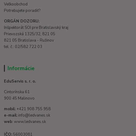
Veľkoobchod
Potrebujete poradiť?
ORGÁN DOZORU:
Inšpektorát SOI pre Bratislavský kraj
Prievozská 1325/32, 821 05
821 05 Bratislava - Ružinov
tel. č.: 02/582 722 03
Informácie
EduServis s. r. o.
Cintorínska 61
900 45 Malinovo
mobil:
+421 908 755 958
e-mail:
info@ledvanes.sk
web
: www.ledvanes.sk
IČO:
56003081