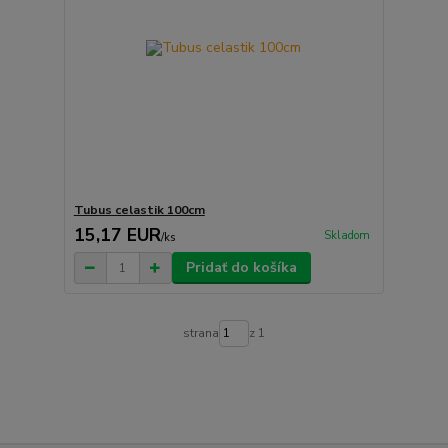
Tubus celastik 100cm
15,17 EUR
Skladom
/
ks
Pridať do košíka
strana
z 1