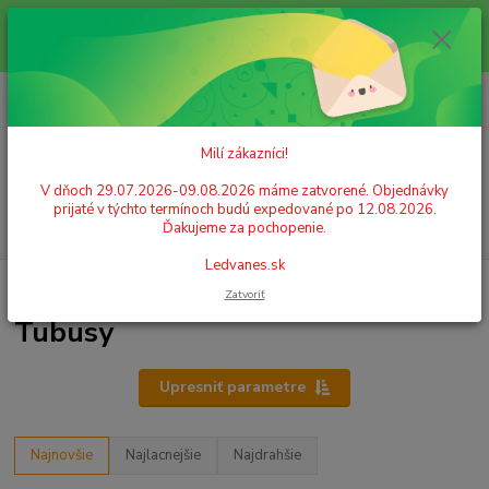
Milí zákazníci! V dňoch 29.07.2026-09.08.2026 máme zatvorené.
Objednávky prijaté v týchto termínoch budú expedované po 12.08.2026.
Ďakujeme za pochopenie. Ledvanes.sk
0
ks
+421 908 755 958
za
0,00 EUR
Po. - Pia. od 9:00 hod. - 16:00 hod.
Milí zákazníci!
Menu
V dňoch 29.07.2026-09.08.2026 máme zatvorené. Objednávky
prijaté v týchto termínoch budú expedované po 12.08.2026.
Hľadať
Ďakujeme za pochopenie.
Ledvanes.sk
Úvod
ARCHIVÁCIA A ZAKLADANIE
Tubusy
Zatvoriť
Tubusy
Upresniť parametre
Najnovšie
Najlacnejšie
Najdrahšie