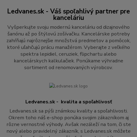
Ledvanes.sk - Váš spoľahlivý partner pre
kanceláriu
Vyšperkujte svoju modernú kanceláriu od dizajnového
šanónu až po štýlovú zošívačku. Kancelárske potreby
zahŕňajú najrôznejšie množstvá predmetov a pomôcok,
ktoré uľahčujú prácu manažérom. Vyberajte z veľkého
spektra lepidiel, ceruziek, flipchartu alebo
kancelárskych kalkulačiek. Ponúkame výhradne
sortiment od renomovaných výrobcov.
Ledvanes.sk - kvalita a spoľahlivosť
Ledvanes.sk sa pýši známkou kvality a spoľahlivosti.
Okrem toho náš e-shop ponúka svojim zákazníkom aj
rôzne vernostné výhody. Avšak nezáleží na tom, či ste
nový alebo pravidelný zákazník, s Ledvanes.sk môžete