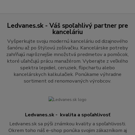
Ledvanes.sk - Váš spoľahlivý partner pre
kanceláriu
Vyšperkujte svoju modernú kanceláriu od dizajnového
šanónu až po štýlovú zošívačku. Kancelárske potreby
zahŕňajú najrôznejšie množstvá predmetov a pomôcok,
ktoré uľahčujú prácu manažérom. Vyberajte z veľkého
spektra lepidiel, ceruziek, flipchartu alebo
kancelárskych kalkulačiek. Ponúkame výhradne
sortiment od renomovaných výrobcov.
Ledvanes.sk - kvalita a spoľahlivosť
Ledvanes.sk sa pýši známkou kvality a spoľahlivosti.
Okrem toho náš e-shop ponúka svojim zákazníkom aj