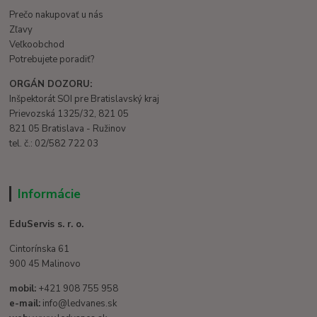
Prečo nakupovať u nás
Zľavy
Veľkoobchod
Potrebujete poradiť?
ORGÁN DOZORU:
Inšpektorát SOI pre Bratislavský kraj
Prievozská 1325/32, 821 05
821 05 Bratislava - Ružinov
tel. č.: 02/582 722 03
Informácie
EduServis s. r. o.
Cintorínska 61
900 45 Malinovo
mobil:
+421 908 755 958
e-mail:
info@ledvanes.sk