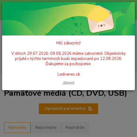
Milí zákazníci! V dňoch 29.07.2026-09.08.2026 máme zatvorené.
Objednávky prijaté v týchto termínoch budú expedované po 12.08.2026.
Ďakujeme za pochopenie. Ledvanes.sk
0
ks
+421 908 755 958
za
0,00 EUR
Po. - Pia. od 9:00 hod. - 16:00 hod.
Milí zákazníci!
Menu
V dňoch 29.07.2026-09.08.2026 máme zatvorené. Objednávky
prijaté v týchto termínoch budú expedované po 12.08.2026.
Hľadať
Ďakujeme za pochopenie.
Ledvanes.sk
Úvod
KANCELÁRSKA TECHNIKA
Pamäťové médiá (CD, DVD, USB)
Zatvoriť
Pamäťové médiá (CD, DVD, USB)
Upresniť parametre
Najnovšie
Najlacnejšie
Najdrahšie