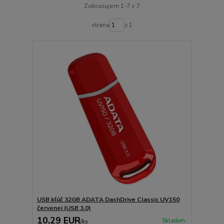
Zobrazujem 1-7 z 7
strana
z 1
USB kľúč 32GB ADATA DashDrive Classic UV150
červenej (USB 3.0)
10,29 EUR
Skladom
/
ks