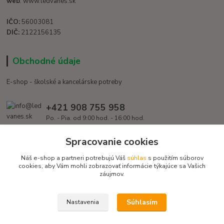
web
: www.ledvanes.sk
IČO:
56003081
DIČ:
2122156135
Obchodné údaje
E-shop - školské a kancelárske potreby
+421 908 755 958
Po. - Pia. od 9:00 hod. - 16:00 hod.
info@ledvanes.sk
Spracovanie cookies
Náš e-shop a partneri potrebujú Váš
súhlas
s použitím súborov
cookies, aby Vám mohli zobrazovať informácie týkajúce sa Vašich
záujmov.
Súhlasím
Nastavenia
Copyright © 2016 EduServis s. r. o. - Všetky práva vyhradené / Design
EduServis