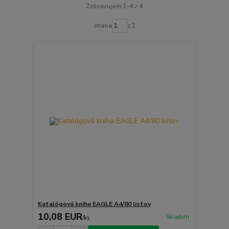
Zobrazujem 1-4 z 4
strana
z 1
Katalógová kniha EAGLE A4/80 listov
10,08 EUR
Skladom
/
ks