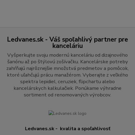
Ledvanes.sk - Váš spoľahlivý partner pre
kanceláriu
Vyšperkujte svoju modernú kanceláriu od dizajnového
šanónu až po štýlovú zošívačku. Kancelárske potreby
zahŕňajú najrôznejšie množstvá predmetov a pomôcok,
ktoré uľahčujú prácu manažérom. Vyberajte z veľkého
spektra lepidiel, ceruziek, flipchartu alebo
kancelárskych kalkulačiek. Ponúkame výhradne
sortiment od renomovaných výrobcov.
Ledvanes.sk - kvalita a spoľahlivosť