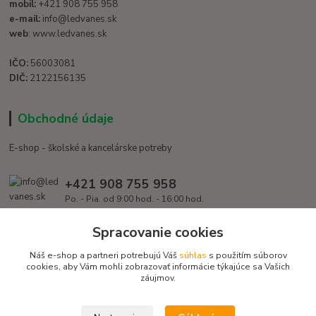
mobil:
+421 908 755 958
e-mail:
info@ledvanes.sk
web
: www.ledvanes.sk
IČO:
56003081
DIČ:
2122156135
Obchodné údaje
E-shop - školské a kancelárske potreby
+421 908 755 958
Po. - Pia. od 9:00 hod. - 16:00 hod.
info@ledvanes.sk
Spracovanie cookies
Náš e-shop a partneri potrebujú Váš
súhlas
s použitím súborov
cookies, aby Vám mohli zobrazovať informácie týkajúce sa Vašich
záujmov.