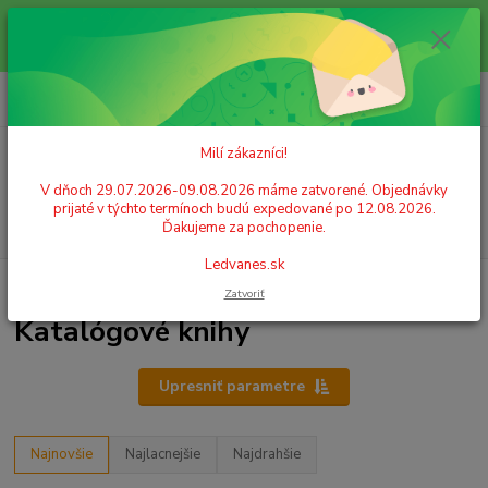
Milí zákazníci! V dňoch 29.07.2026-09.08.2026 máme zatvorené.
Objednávky prijaté v týchto termínoch budú expedované po 12.08.2026.
Ďakujeme za pochopenie. Ledvanes.sk
0
ks
+421 908 755 958
za
0,00 EUR
Po. - Pia. od 9:00 hod. - 16:00 hod.
Milí zákazníci!
Menu
V dňoch 29.07.2026-09.08.2026 máme zatvorené. Objednávky
prijaté v týchto termínoch budú expedované po 12.08.2026.
Hľadať
Ďakujeme za pochopenie.
Ledvanes.sk
Úvod
ARCHIVÁCIA A ZAKLADANIE
Spisové dosky
Katalógové knihy
Zatvoriť
Katalógové knihy
Upresniť parametre
Najnovšie
Najlacnejšie
Najdrahšie