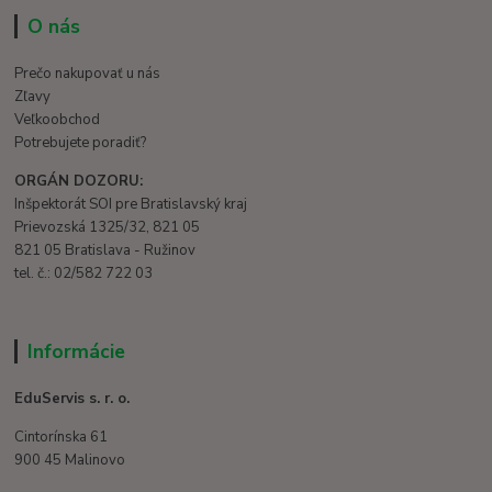
O nás
Prečo nakupovať u nás
Zľavy
Veľkoobchod
Potrebujete poradiť?
ORGÁN DOZORU:
Inšpektorát SOI pre Bratislavský kraj
Prievozská 1325/32, 821 05
821 05 Bratislava - Ružinov
tel. č.: 02/582 722 03
Informácie
EduServis s. r. o.
Cintorínska 61
900 45 Malinovo