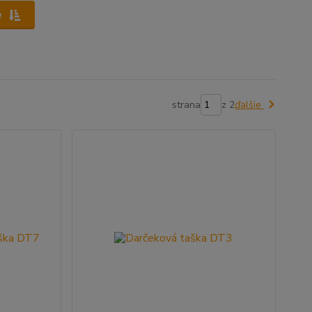
e
strana
z 2
ďalšie