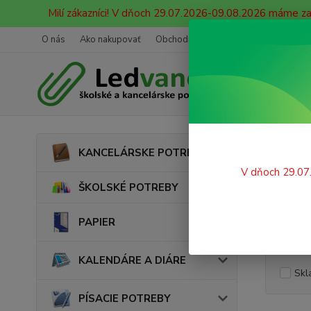
Milí zákazníci! V dňoch 29.07.2026-09.08.2026 máme z
O nás
Ako nakupovať
Obchodné podmienky
Ochrana oso
Úvod
KANCELÁRSKE POTREBY
Darč
V dňoch 29.07
ŠKOLSKÉ POTREBY
PAPIER
Cena:
KALENDÁRE A DIÁRE
Skl
PÍSACIE POTREBY