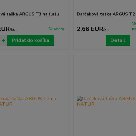
vá taška ARGUS T3 na flašu
Darčeková taška ARGUS T2
M
EUR
2,66 EUR
Skladom
n
/
ks
/
ks
Pridať do košíka
Detail