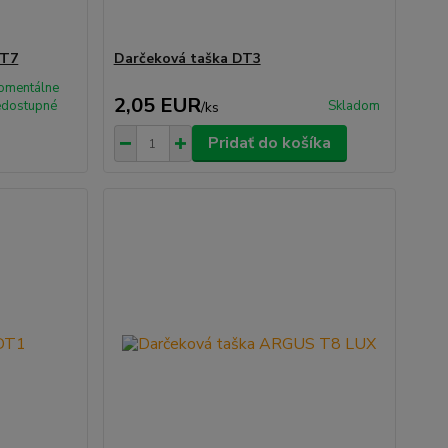
DT7
Darčeková taška DT3
omentálne
2,05 EUR
edostupné
Skladom
/
ks
Pridať do košíka