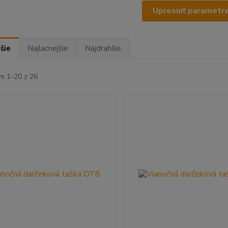
Upresniť parametr
šie
Najlacnejšie
Najdrahšie
m 1-20 z 26