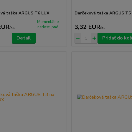
ová taška ARGUS T6 LUX
Darčeková taška ARGUS T5
Momentálne
EUR
3,32 EUR
nedostupné
/
ks
/
ks
Detail
Pridať do koš