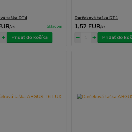
vá taška DT4
Darčeková taška DT1
EUR
1,52 EUR
Skladom
/
ks
/
ks
Pridať do košíka
Pridať do koš