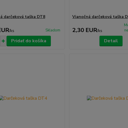
á darčeková taška DT8
Vianočná darčeková taška 
M
EUR
2,30 EUR
Skladom
n
/
ks
/
ks
Pridať do košíka
Detail