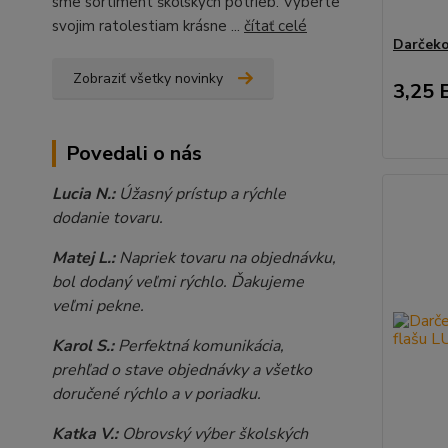
sme sortiment školských potrieb. Vyberte
svojim ratolestiam krásne ...
čítať celé
Darček
Zobraziť všetky novinky
3,25 
Povedali o nás
Lucia N.:
Úžasný prístup a rýchle
dodanie tovaru.
Matej L.:
Napriek tovaru na objednávku,
bol dodaný veľmi rýchlo. Ďakujeme
veľmi pekne.
Karol S.:
Perfektná komunikácia,
prehľad o stave objednávky a všetko
doručené rýchlo a v poriadku.
Katka V.:
Obrovský výber školských