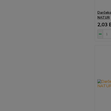
Darčeko
NATUR
2,03 