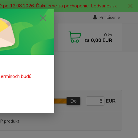
né po 12.08.2026. Ďakujeme za pochopenie. Ledvanes.sk
Prihlásenie
e si rady? Zavolajte.
0
ks
 908 755 958
za
0,00 EUR
ia. od 9:00 hod. - 16:00 hod.
termínoch budú
Do
EUR
P produkt