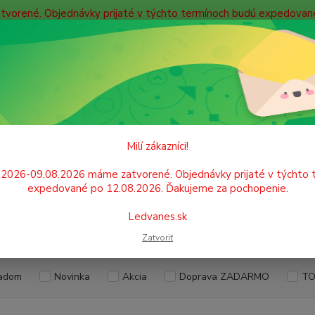
atvorené. Objednávky prijaté v týchto termínoch budú expedova
bných údajov
Doprava
Kontakty
Blog
Neviet
Hľadať
+421
Po. - P
OBALOVÝ MATERIÁL, VRECIA, TAŠKY
Darčekové tašky
Milí zákazníci!
ekové tašky
.2026-09.08.2026 máme zatvorené. Objednávky prijaté v týchto 
expedované po 12.08.2026. Ďakujeme za pochopenie.
Ledvanes.sk
EUR
Od
Zatvoriť
adom
Novinka
Akcia
Doprava ZADARMO
TO