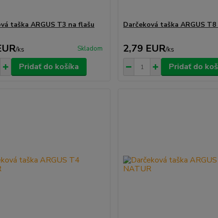
vá taška ARGUS T3 na flašu
Darčeková taška ARGUS T
EUR
2,79 EUR
Skladom
/
ks
/
ks
Pridať do košíka
Pridať do koš