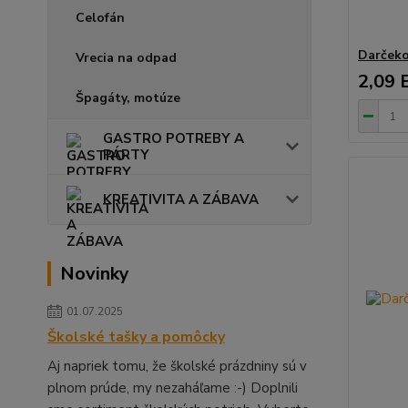
Celofán
Darčeko
Vrecia na odpad
2,09 
Špagáty, motúze
GASTRO POTREBY A
PÁRTY
KREATIVITA A ZÁBAVA
Novinky
01.07.2025
Školské tašky a pomôcky
Aj napriek tomu, že školské prázdniny sú v
plnom prúde, my nezaháľame :-) Doplnili