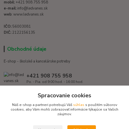
mobil:
+421 908 755 958
e-mail:
info@ledvanes.sk
web
: www.ledvanes.sk
IČO:
56003081
DIČ:
2122156135
Obchodné údaje
E-shop - školské a kancelárske potreby
+421 908 755 958
Po. - Pia. od 9:00 hod. - 16:00 hod.
info@ledvanes.sk
Spracovanie cookies
Náš e-shop a partneri potrebujú Váš
súhlas
s použitím súborov
cookies, aby Vám mohli zobrazovať informácie týkajúce sa Vašich
záujmov.