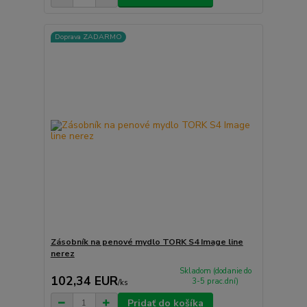
Doprava ZADARMO
Zásobník na penové mydlo TORK S4 Image line
nerez
Skladom (dodanie do
102,34 EUR
3-5 prac.dní)
/
ks
Pridať do košíka