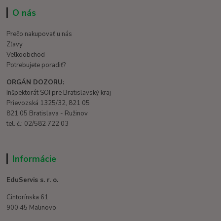
O nás
Prečo nakupovať u nás
Zľavy
Veľkoobchod
Potrebujete poradiť?
ORGÁN DOZORU:
Inšpektorát SOI pre Bratislavský kraj
Prievozská 1325/32, 821 05
821 05 Bratislava - Ružinov
tel. č.: 02/582 722 03
Informácie
EduServis s. r. o.
Cintorínska 61
900 45 Malinovo