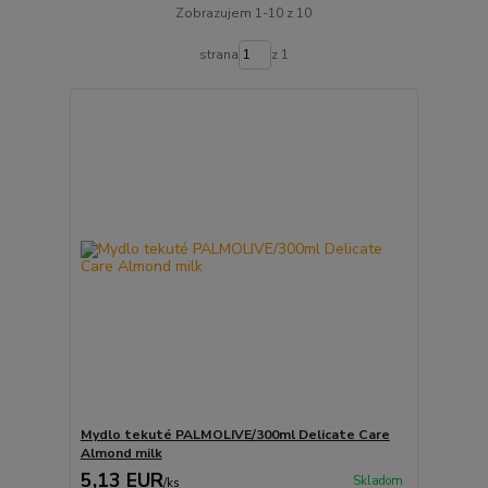
Zobrazujem 1-10 z 10
strana
z 1
Mydlo tekuté PALMOLIVE/300ml Delicate Care
Almond milk
5,13 EUR
Skladom
/
ks