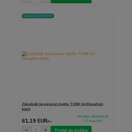
Doprava ZADARMO
Zásobník na penové mydlo TORK S4 Elevation
biely
Skladom (dodanie do
61,19 EUR
3-5 prac.dní)
/
ks
Pridať do košíka