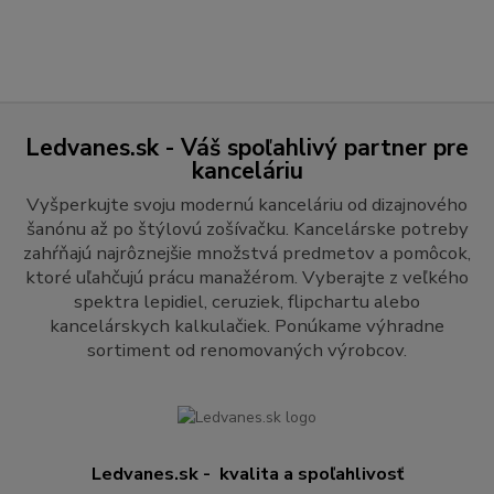
Ledvanes.sk - Váš spoľahlivý partner pre
kanceláriu
Vyšperkujte svoju modernú kanceláriu od dizajnového
šanónu až po štýlovú zošívačku. Kancelárske potreby
zahŕňajú najrôznejšie množstvá predmetov a pomôcok,
ktoré uľahčujú prácu manažérom. Vyberajte z veľkého
spektra lepidiel, ceruziek, flipchartu alebo
kancelárskych kalkulačiek. Ponúkame výhradne
sortiment od renomovaných výrobcov.
Ledvanes.sk - kvalita a spoľahlivosť