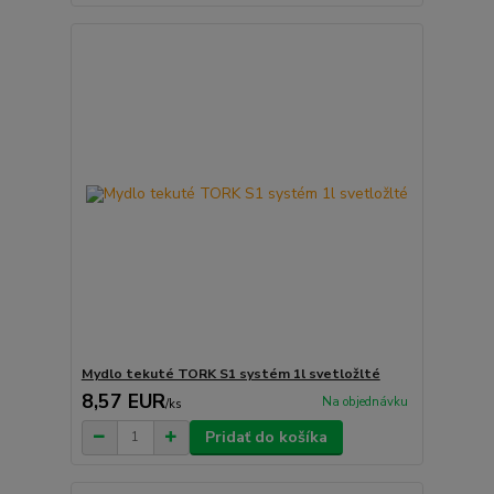
Mydlo tekuté TORK S1 systém 1l svetložlté
8,57 EUR
Na objednávku
/
ks
Pridať do košíka