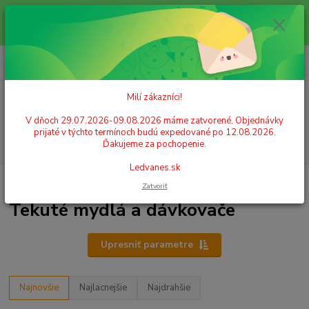
Milí zákazníci! V dňoch 29.07.2026-09.08.2026 máme zatvorené.
Objednávky prijaté v týchto termínoch budú expedované po 12.08.2026.
Ďakujeme za pochopenie. Ledvanes.sk
0
ks
+421 908 755 958
za
0,00 EUR
Po. - Pia. od 9:00 hod. - 16:00 hod.
Milí zákazníci!
Menu
V dňoch 29.07.2026-09.08.2026 máme zatvorené. Objednávky
prijaté v týchto termínoch budú expedované po 12.08.2026.
Hľadať
Ďakujeme za pochopenie.
Ledvanes.sk
Úvod
HYGIENICKÉ POTREBY, SANITA
Tekuté mydlá a dávkovače
Zatvoriť
Tekuté mydlá a dávkovače
Upresniť parametre
Najnovšie
Najlacnejšie
Najdrahšie