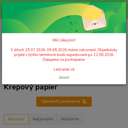
Milí zákazníci! V dňoch 29.07.2026-09.08.2026 máme zatvorené.
Objednávky prijaté v týchto termínoch budú expedované po 12.08.2026.
Ďakujeme za pochopenie. Ledvanes.sk
0
ks
+421 908 755 958
za
0,00 EUR
Po. - Pia. od 9:00 hod. - 16:00 hod.
Milí zákazníci!
Menu
V dňoch 29.07.2026-09.08.2026 máme zatvorené. Objednávky
prijaté v týchto termínoch budú expedované po 12.08.2026.
Hľadať
Ďakujeme za pochopenie.
Ledvanes.sk
Úvod
ŠKOLSKÉ POTREBY
Papier
Krepový papier
Zatvoriť
Krepový papier
Upresniť parametre
Najnovšie
Najlacnejšie
Najdrahšie