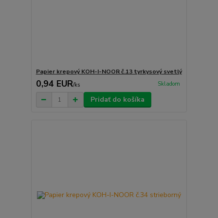
Papier krepový KOH-I-NOOR č.13 tyrkysový svetlý
0,94 EUR
Skladom
/
ks
Pridať do košíka