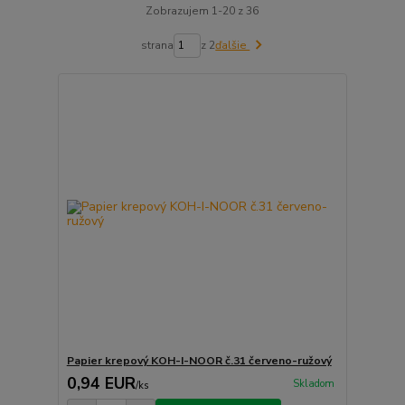
Zobrazujem 1-20 z 36
strana
z 2
ďalšie
Papier krepový KOH-I-NOOR č.31 červeno-ružový
0,94 EUR
Skladom
/
ks