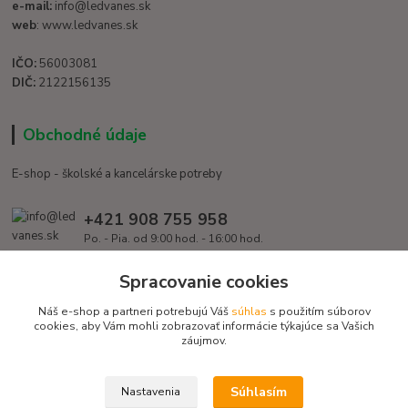
e-mail:
info@ledvanes.sk
web
: www.ledvanes.sk
IČO:
56003081
DIČ:
2122156135
Obchodné údaje
E-shop - školské a kancelárske potreby
+421 908 755 958
Po. - Pia. od 9:00 hod. - 16:00 hod.
info@ledvanes.sk
Spracovanie cookies
Náš e-shop a partneri potrebujú Váš
súhlas
s použitím súborov
cookies, aby Vám mohli zobrazovať informácie týkajúce sa Vašich
záujmov.
Súhlasím
Nastavenia
Copyright © 2016 EduServis s. r. o. - Všetky práva vyhradené / Design