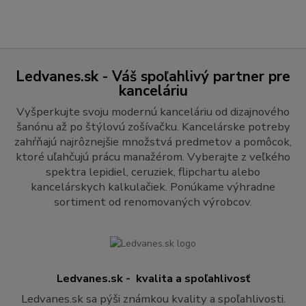
Ledvanes.sk - Váš spoľahlivý partner pre
kanceláriu
Vyšperkujte svoju modernú kanceláriu od dizajnového
šanónu až po štýlovú zošívačku. Kancelárske potreby
zahŕňajú najrôznejšie množstvá predmetov a pomôcok,
ktoré uľahčujú prácu manažérom. Vyberajte z veľkého
spektra lepidiel, ceruziek, flipchartu alebo
kancelárskych kalkulačiek. Ponúkame výhradne
sortiment od renomovaných výrobcov.
Ledvanes.sk - kvalita a spoľahlivosť
Ledvanes.sk sa pýši známkou kvality a spoľahlivosti.