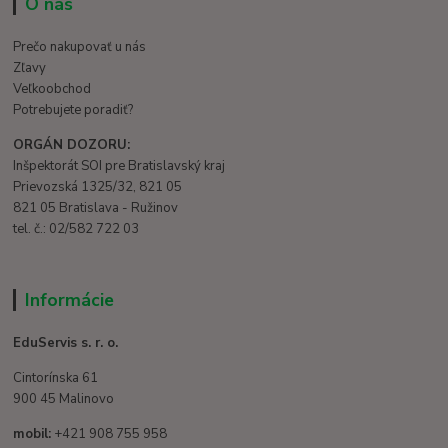
O nás
Prečo nakupovať u nás
Zľavy
Veľkoobchod
Potrebujete poradiť?
ORGÁN DOZORU:
Inšpektorát SOI pre Bratislavský kraj
Prievozská 1325/32, 821 05
821 05 Bratislava - Ružinov
tel. č.: 02/582 722 03
Informácie
EduServis s. r. o.
Cintorínska 61
900 45 Malinovo
mobil:
+421 908 755 958