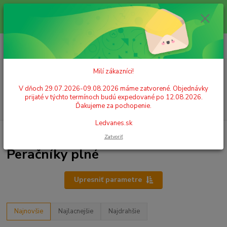
Milí zákazníci! V dňoch 29.07.2026-09.08.2026 máme zatvorené.
Objednávky prijaté v týchto termínoch budú expedované po 12.08.2026.
Ďakujeme za pochopenie. Ledvanes.sk
0
ks
+421 908 755 958
za
0,00 EUR
Po. - Pia. od 9:00 hod. - 16:00 hod.
Milí zákazníci!
Menu
V dňoch 29.07.2026-09.08.2026 máme zatvorené. Objednávky
prijaté v týchto termínoch budú expedované po 12.08.2026.
Hľadať
Ďakujeme za pochopenie.
Ledvanes.sk
Úvod
ŠKOLSKÉ POTREBY
Peračníky, púzdra na perá
Peračníky plné
Zatvoriť
Peračníky plné
Upresniť parametre
Najnovšie
Najlacnejšie
Najdrahšie