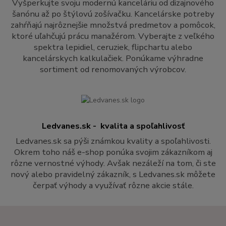
Vyšperkujte svoju modernú kanceláriu od dizajnového
šanónu až po štýlovú zošívačku. Kancelárske potreby
zahŕňajú najrôznejšie množstvá predmetov a pomôcok,
ktoré uľahčujú prácu manažérom. Vyberajte z veľkého
spektra lepidiel, ceruziek, flipchartu alebo
kancelárskych kalkulačiek. Ponúkame výhradne
sortiment od renomovaných výrobcov.
Ledvanes.sk - kvalita a spoľahlivosť
Ledvanes.sk sa pýši známkou kvality a spoľahlivosti.
Okrem toho náš e-shop ponúka svojim zákazníkom aj
rôzne vernostné výhody. Avšak nezáleží na tom, či ste
nový alebo pravidelný zákazník, s Ledvanes.sk môžete
čerpať výhody a využívať rôzne akcie stále.