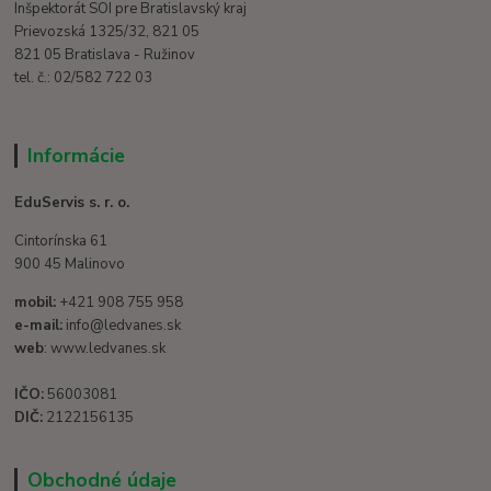
Inšpektorát SOI pre Bratislavský kraj
Prievozská 1325/32, 821 05
821 05 Bratislava - Ružinov
tel. č.: 02/582 722 03
Informácie
EduServis s. r. o.
Cintorínska 61
900 45 Malinovo
mobil:
+421 908 755 958
e-mail:
info@ledvanes.sk
web
: www.ledvanes.sk
IČO:
56003081
DIČ:
2122156135
Obchodné údaje