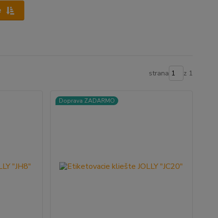
e
strana
z 1
Doprava ZADARMO