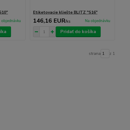
S10"
Etiketovacie kliešte BLITZ "S16"
146,16 EUR
 objednávku
Na objednávku
/
ks
íka
Pridať do košíka
strana
z 1