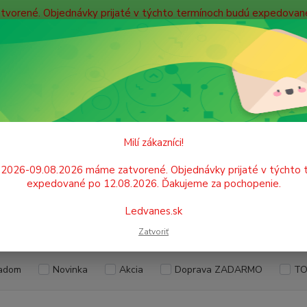
atvorené. Objednávky prijaté v týchto termínoch budú expedova
bných údajov
Doprava
Kontakty
Blog
Neviet
Hľadať
+421
Po. - P
KANCELÁRSKA TECHNIKA
Etiketovanie
Etiketovacie kliešte
Milí zákazníci!
etovacie kliešte
.2026-09.08.2026 máme zatvorené. Objednávky prijaté v týchto 
expedované po 12.08.2026. Ďakujeme za pochopenie.
Ledvanes.sk
EUR
Od
Zatvoriť
adom
Novinka
Akcia
Doprava ZADARMO
TO