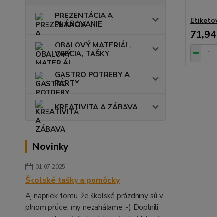
PREZENTÁCIA A
Etiketov
PLÁNOVANIE
71,94
OBALOVÝ MATERIÁL,
VRECIA, TAŠKY
GASTRO POTREBY A
PÁRTY
KREATIVITA A ZÁBAVA
Novinky
01.07.2025
Školské tašky a pomôcky
Aj napriek tomu, že školské prázdniny sú v
plnom prúde, my nezaháľame :-) Doplnili