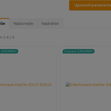
Upresniť parametr
šie
Najlacnejšie
Najdrahšie
m 1-6 z 6
a ZADARMO
Doprava ZADARMO