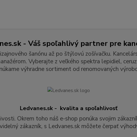
es.sk - Váš spoľahlivý partner pre kan
izajnového šanónu až po štýlovú zošívačku. Kancelár
ažérom. Vyberajte z veľkého spektra lepidiel, ceruzie
núkame výhradne sortiment od renomovaných výrobc
Ledvanes.sk - kvalita a spoľahlivosť
livosti. Okrem toho náš e-shop ponúka svojim zákazní
videlný zákazník, s Ledvanes.sk môžete čerpať výhody