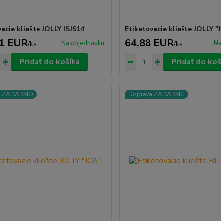
acie kliešte JOLLY ISJS14
Etiketovacie kliešte JOLLY "
21 EUR
64,88 EUR
Na objednávku
Na
/
ks
/
ks
Pridať do košíka
Pridať do koš
a ZADARMO
Doprava ZADARMO