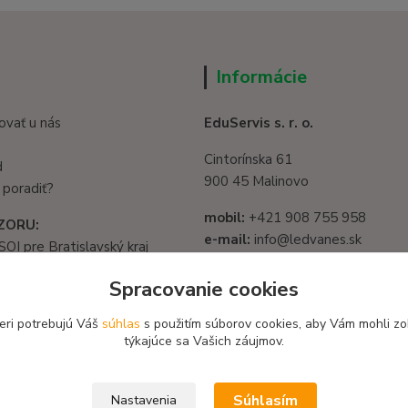
Informácie
ovať u nás
EduServis s. r. o.
Cintorínska 61
d
900 45 Malinovo
 poradiť?
mobil:
+421 908 755 958
ZORU:
e-mail:
info@ledvanes.sk
SOI pre Bratislavský kraj
web
: www.ledvanes.sk
1325/32, 821 05
Spracovanie cookies
slava - Ružinov
IČO:
56003081
582 722 03
eri potrebujú Váš
súhlas
s použitím súborov cookies, aby Vám mohli zo
DIČ:
2122156135
týkajúce sa Vašich záujmov.
Súhlasím
Nastavenia