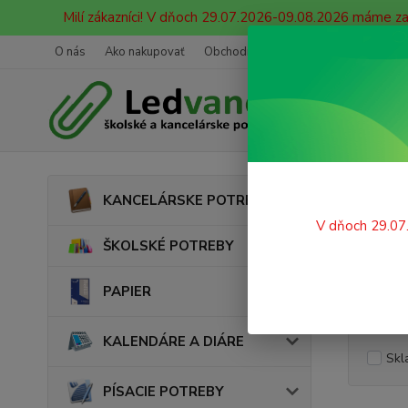
Milí zákazníci! V dňoch 29.07.2026-09.08.2026 máme z
O nás
Ako nakupovať
Obchodné podmienky
Ochrana oso
Úvod
KANCELÁRSKE POTREBY
Etik
V dňoch 29.07
ŠKOLSKÉ POTREBY
PAPIER
Cena:
KALENDÁRE A DIÁRE
Skl
PÍSACIE POTREBY