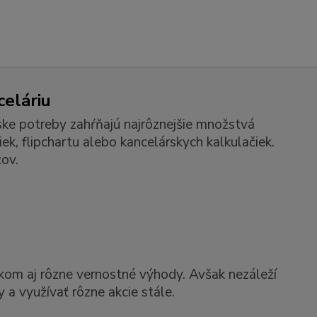
celáriu
ske potreby zahŕňajú najrôznejšie množstvá
k, flipchartu alebo kancelárskych kalkulačiek.
ov.
kom aj rôzne vernostné výhody. Avšak nezáleží
 a využívať rôzne akcie stále.