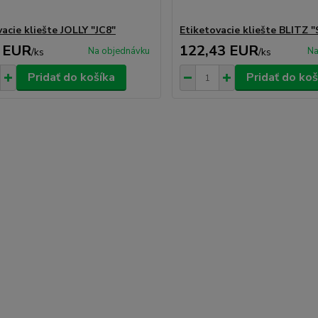
acie kliešte JOLLY "JC8"
Etiketovacie kliešte BLITZ "
 EUR
122,43 EUR
Na objednávku
Na
/
ks
/
ks
Pridať do košíka
Pridať do koš