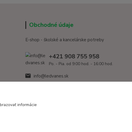
Obchodné údaje
E-shop - školské a kancelárske potreby
+421 908 755 958
Po. - Pia. od 9:00 hod. - 16:00 hod.
info@ledvanes.sk
brazovať informácie