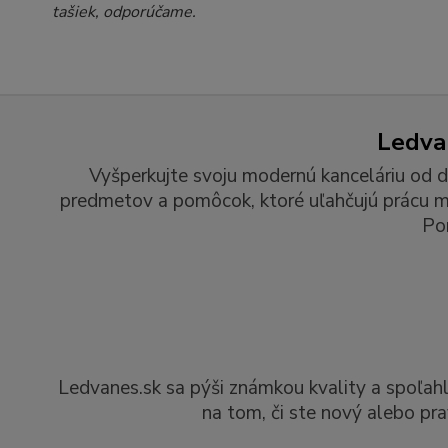
tašiek, odporúčame.
Ledvan
Vyšperkujte svoju modernú kanceláriu od d
predmetov a pomôcok, ktoré uľahčujú prácu man
Po
Ledvanes.sk sa pýši známkou kvality a spoľah
na tom, či ste nový alebo pra