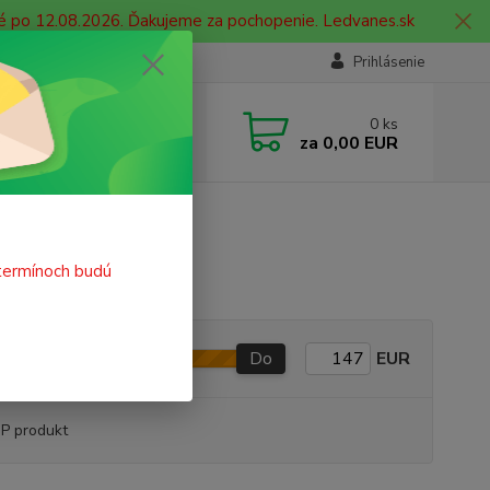
né po 12.08.2026. Ďakujeme za pochopenie. Ledvanes.sk
Prihlásenie
e si rady? Zavolajte.
0
ks
 908 755 958
za
0,00 EUR
ia. od 9:00 hod. - 16:00 hod.
termínoch budú
Do
EUR
P produkt