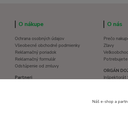
O nákupe
O nás
Ochrana osobných údajov
Prečo nakup
Všeobecné obchodné podmienky
Zľavy
Reklamačný poriadok
Veľkoobcho
Reklamačný formulár
Potrebujete
Odstúpenie od zmluvy
ORGÁN DO
Partneri
Inšpektorát 
Hračky eshop
Prievozská 
www.eduservis.sk
821 05 Brati
tel. č.: 02/
Náš e-shop a partn