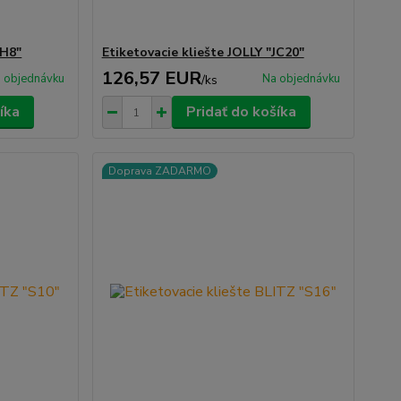
JH8"
Etiketovacie kliešte JOLLY "JC20"
126,57 EUR
 objednávku
Na objednávku
/
ks
íka
Pridať do košíka
Doprava ZADARMO