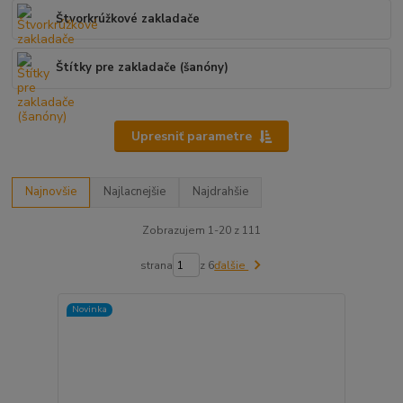
Štvorkrúžkové zakladače
Štítky pre zakladače (šanóny)
Upresniť parametre
Najnovšie
Najlacnejšie
Najdrahšie
Zobrazujem 1-20 z 111
strana
z 6
ďalšie
Novinka