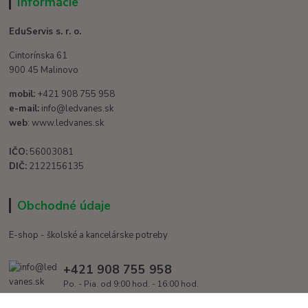
Informácie
EduServis s. r. o.
Cintorínska 61
900 45 Malinovo
mobil:
+421 908 755 958
e-mail:
info@ledvanes.sk
web
: www.ledvanes.sk
IČO:
56003081
DIČ:
2122156135
Obchodné údaje
E-shop - školské a kancelárske potreby
+421 908 755 958
Po. - Pia. od 9:00 hod. - 16:00 hod.