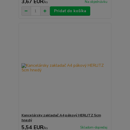
3,67 EUR
Na objednávku
/
ks
Pridať do košíka
Kancelársky zakladač A4 pákový HERLITZ 5cm
hnedý
5,54 EUR
Skladom-dopredaj
/
ks