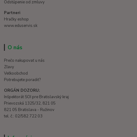
Odstúpenie od zmluvy
Partneri
Hračky eshop
www.eduservis.sk
O nás
Prečo nakupovať u nás
Zľavy
Veľkoobchod
Potrebujete poradiť?
ORGÁN DOZORU:
Inšpektorát SOI pre Bratislavský kraj
Prievozská 1325/32, 821 05
821 05 Bratislava - Ružinov
tel. č.: 02/582 722 03