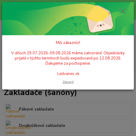
Milí zákazníci! V dňoch 29.07.2026-09.08.2026 máme zatvorené.
Objednávky prijaté v týchto termínoch budú expedované po 12.08.2026.
Ďakujeme za pochopenie. Ledvanes.sk
0
ks
+421 908 755 958
za
0,00 EUR
Po. - Pia. od 9:00 hod. - 16:00 hod.
Milí zákazníci!
Menu
V dňoch 29.07.2026-09.08.2026 máme zatvorené. Objednávky
prijaté v týchto termínoch budú expedované po 12.08.2026.
Hľadať
Ďakujeme za pochopenie.
Ledvanes.sk
Úvod
ARCHIVÁCIA A ZAKLADANIE
Zakladače (šanóny)
Zatvoriť
Zakladače (šanóny)
Pákové zakladače
Dvojkrúžkové zakladače