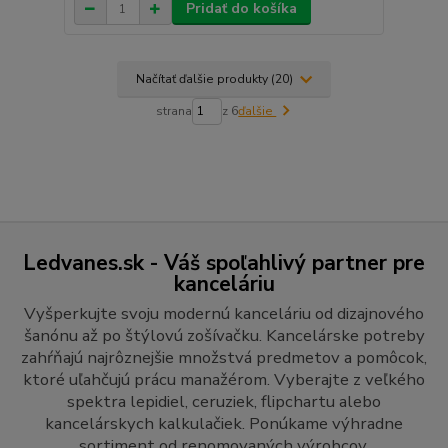
Pridať do košíka
Načítať ďalšie produkty (20)
strana
z 6
ďalšie
Ledvanes.sk - Váš spoľahlivý partner pre
kanceláriu
Vyšperkujte svoju modernú kanceláriu od dizajnového
šanónu až po štýlovú zošívačku. Kancelárske potreby
zahŕňajú najrôznejšie množstvá predmetov a pomôcok,
ktoré uľahčujú prácu manažérom. Vyberajte z veľkého
spektra lepidiel, ceruziek, flipchartu alebo
kancelárskych kalkulačiek. Ponúkame výhradne
sortiment od renomovaných výrobcov.