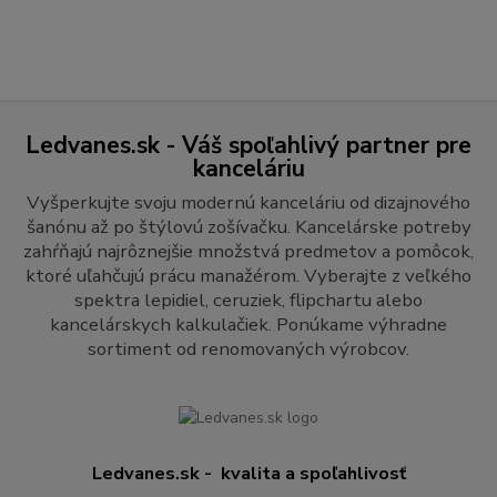
Ledvanes.sk - Váš spoľahlivý partner pre
kanceláriu
Vyšperkujte svoju modernú kanceláriu od dizajnového
šanónu až po štýlovú zošívačku. Kancelárske potreby
zahŕňajú najrôznejšie množstvá predmetov a pomôcok,
ktoré uľahčujú prácu manažérom. Vyberajte z veľkého
spektra lepidiel, ceruziek, flipchartu alebo
kancelárskych kalkulačiek. Ponúkame výhradne
sortiment od renomovaných výrobcov.
Ledvanes.sk - kvalita a spoľahlivosť