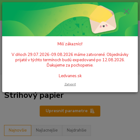
Milí zákazníci! V dňoch 29.07.2026-09.08.2026 máme zatvorené.
Objednávky prijaté v týchto termínoch budú expedované po 12.08.2026.
Ďakujeme za pochopenie. Ledvanes.sk
0
ks
+421 908 755 958
za
0,00 EUR
Po. - Pia. od 9:00 hod. - 16:00 hod.
Milí zákazníci!
Menu
V dňoch 29.07.2026-09.08.2026 máme zatvorené. Objednávky
prijaté v týchto termínoch budú expedované po 12.08.2026.
Hľadať
Ďakujeme za pochopenie.
Ledvanes.sk
Úvod
PAPIER
Strihový papier
Zatvoriť
Strihový papier
Upresniť parametre
Najnovšie
Najlacnejšie
Najdrahšie