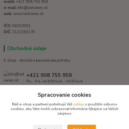
mobil:
+421 908 755 958
e-mail:
info@ledvanes.sk
web
: www.ledvanes.sk
IČO:
56003081
DIČ:
2122156135
Obchodné údaje
E-shop - školské a kancelárske potreby
+421 908 755 958
Po. - Pia. od 9:00 hod. - 16:00 hod.
info@ledvanes.sk
Spracovanie cookies
Náš e-shop a partneri potrebujú Váš
súhlas
s použitím súborov
cookies, aby Vám mohli zobrazovať informácie týkajúce sa Vašich
záujmov.