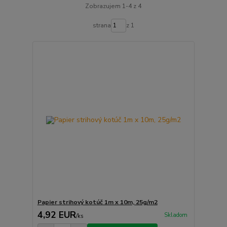
Zobrazujem 1-4 z 4
strana
z 1
Papier strihový kotúč 1m x 10m, 25g/m2
4,92 EUR
Skladom
/
ks