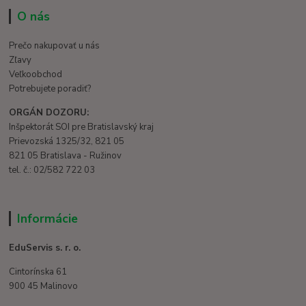
O nás
Prečo nakupovať u nás
Zľavy
Veľkoobchod
Potrebujete poradiť?
ORGÁN DOZORU:
Inšpektorát SOI pre Bratislavský kraj
Prievozská 1325/32, 821 05
821 05 Bratislava - Ružinov
tel. č.: 02/582 722 03
Informácie
EduServis s. r. o.
Cintorínska 61
900 45 Malinovo