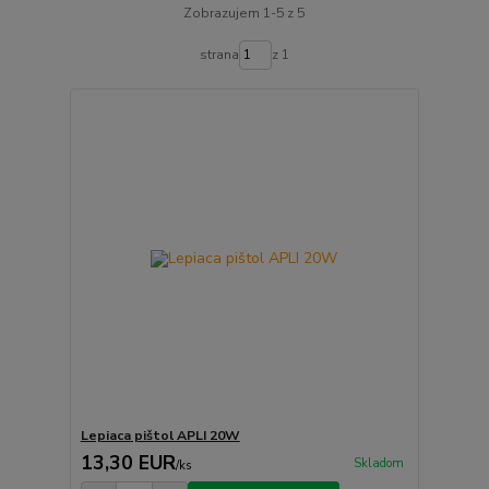
Zobrazujem 1-5 z 5
strana
z 1
Lepiaca pištol APLI 20W
13,30 EUR
Skladom
/
ks