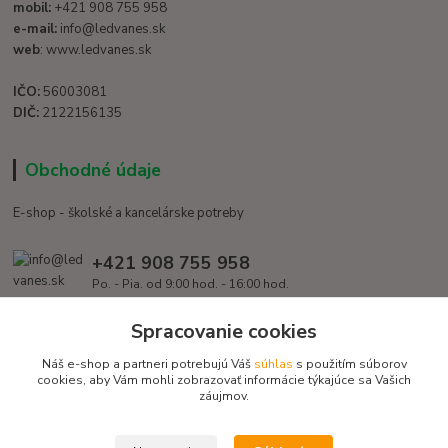
mobil:
+421 908 755 958
e-mail:
info@ledvanes.sk
web
: www.ledvanes.sk
IČO:
56003081
DIČ:
2122156135
Obchodné údaje
E-shop - školské a kancelárske potreby
+421 908 755 958
Po. - Pia. od 9:00 hod. - 16:00 hod.
info@ledvanes.sk
Spracovanie cookies
Náš e-shop a partneri potrebujú Váš
súhlas
s použitím súborov
cookies, aby Vám mohli zobrazovať informácie týkajúce sa Vašich
záujmov.