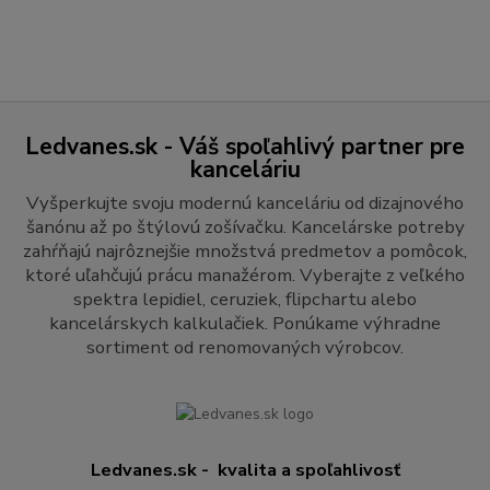
Ledvanes.sk - Váš spoľahlivý partner pre
kanceláriu
Vyšperkujte svoju modernú kanceláriu od dizajnového
šanónu až po štýlovú zošívačku. Kancelárske potreby
zahŕňajú najrôznejšie množstvá predmetov a pomôcok,
ktoré uľahčujú prácu manažérom. Vyberajte z veľkého
spektra lepidiel, ceruziek, flipchartu alebo
kancelárskych kalkulačiek. Ponúkame výhradne
sortiment od renomovaných výrobcov.
Ledvanes.sk - kvalita a spoľahlivosť