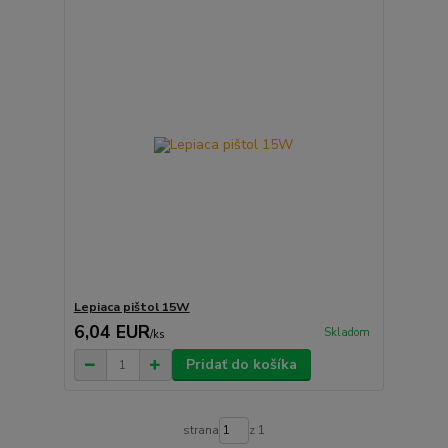
Lepiaca pištol 15W
6,04 EUR
Skladom
/
ks
Pridať do košíka
strana
z 1