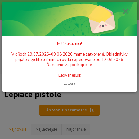
Milí zákazníci! V dňoch 29.07.2026-09.08.2026 máme zatvorené.
Objednávky prijaté v týchto termínoch budú expedované po 12.08.2026.
Ďakujeme za pochopenie. Ledvanes.sk
0
ks
+421 908 755 958
za
0,00 EUR
Po. - Pia. od 9:00 hod. - 16:00 hod.
Milí zákazníci!
Menu
V dňoch 29.07.2026-09.08.2026 máme zatvorené. Objednávky
prijaté v týchto termínoch budú expedované po 12.08.2026.
Hľadať
Ďakujeme za pochopenie.
Ledvanes.sk
Úvod
LEPIDLÁ, LEPIACE PÁSKY, KOREKCIA
Lepiace pištole
Zatvoriť
Lepiace pištole
Upresniť parametre
Najnovšie
Najlacnejšie
Najdrahšie