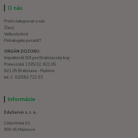
O nás
Prečo nakupovať u nás
Zľavy
Veľkoobchod
Potrebujete poradiť?
ORGÁN DOZORU:
Inšpektorát SOI pre Bratislavský kraj
Prievozská 1325/32, 821 05
821 05 Bratislava - Ružinov
tel. č.: 02/582 722 03
Informácie
EduServis s. r. o.
Cintorínska 61
900 45 Malinovo