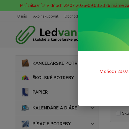
Milí zákazníci! V dňoch 29.07.2026-09.08.2026 máme z
O nás
Ako nakupovať
Obchodné podmienky
Ochrana oso
Úvod
KANCELÁRSKE POTREBY
Vrec
V dňoch 29.07
ŠKOLSKÉ POTREBY
PAPIER
Cena:
KALENDÁRE A DIÁRE
Skl
PÍSACIE POTREBY