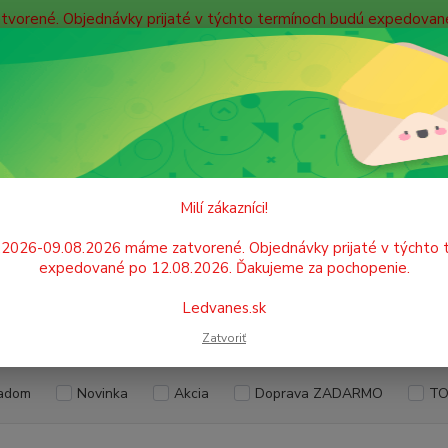
atvorené. Objednávky prijaté v týchto termínoch budú expedova
bných údajov
Doprava
Kontakty
Blog
Neviet
Hľadať
+421
Po. - P
OBALOVÝ MATERIÁL, VRECIA, TAŠKY
Vrecia na odpad
Milí zákazníci!
ia na odpad
.2026-09.08.2026 máme zatvorené. Objednávky prijaté v týchto 
expedované po 12.08.2026. Ďakujeme za pochopenie.
Ledvanes.sk
EUR
Od
Zatvoriť
adom
Novinka
Akcia
Doprava ZADARMO
TO