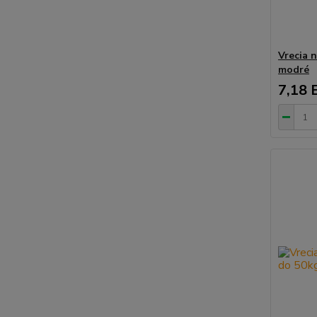
Vrecia 
modré
7,18 