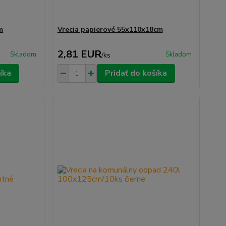
m
Vrecia papierové 55x110x18cm
2,81 EUR
Skladom
Skladom
/
ks
íka
Pridať do košíka