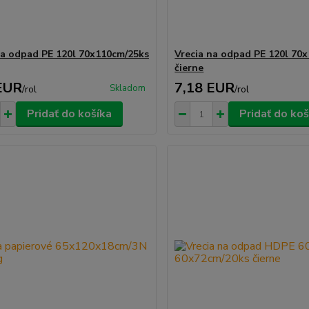
na odpad PE 120l 70x110cm/25ks
Vrecia na odpad PE 120l 70
čierne
EUR
7,18 EUR
Skladom
/
rol
/
rol
Pridať do košíka
Pridať do koš