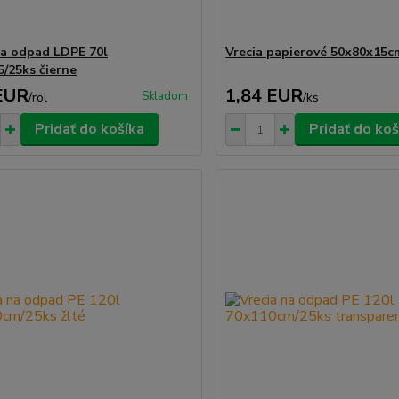
na odpad LDPE 70l
Vrecia papierové 50x80x15c
5/25ks čierne
EUR
1,84 EUR
Skladom
/
rol
/
ks
Pridať do košíka
Pridať do koš