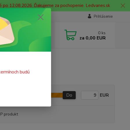
né po 12.08.2026. Ďakujeme za pochopenie. Ledvanes.sk
Prihlásenie
e si rady? Zavolajte.
0
ks
 908 755 958
za
0,00 EUR
ia. od 9:00 hod. - 16:00 hod.
termínoch budú
Do
EUR
P produkt