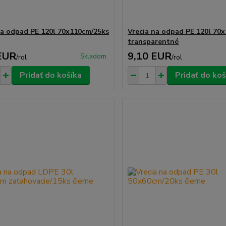
na odpad PE 120l 70x110cm/25ks
Vrecia na odpad PE 120l 70
transparentné
EUR
9,10 EUR
Skladom
/
rol
/
rol
Pridať do košíka
Pridať do koš