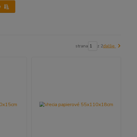
e
strana
z 2
ďalšie