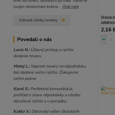
sme sortiment školských potrieb. Vyberte
svojim ratolestiam krásne ...
čítať celé
Vrecia 
Zobraziť všetky novinky
zaťahov
2,16 
Povedali o nás
Lucia N.:
Úžasný prístup a rýchle
dodanie tovaru.
Matej L.:
Napriek tovaru na objednávku,
bol dodaný veľmi rýchlo. Ďakujeme
veľmi pekne.
Karol S.:
Perfektná komunikácia,
prehľad o stave objednávky a všetko
doručené rýchlo a v poriadku.
Katka V.:
Obrovský výber školských