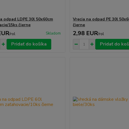
na odpad LDPE 30l 50x60cm
Vrecia na odpad PE 30l 50x
acie/15ks čierne
čierne
EUR
2,98 EUR
Skladom
/
rol
/
rol
Pridať do košíka
Pridať do koš