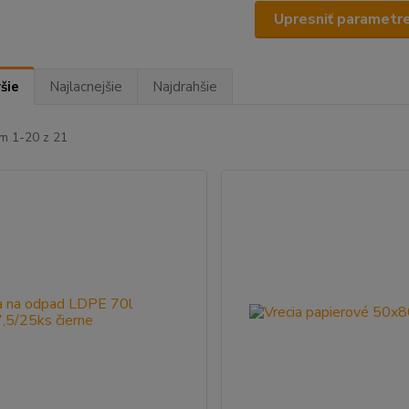
Upresniť parametr
šie
Najlacnejšie
Najdrahšie
m 1-20 z 21