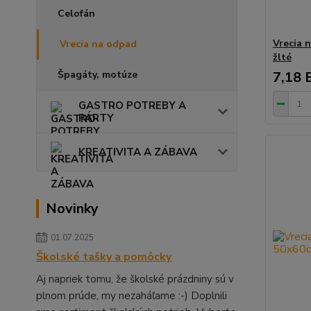
Celofán
Vrecia 
Vrecia na odpad
žlté
Špagáty, motúze
7,18 
GASTRO POTREBY A
PÁRTY
KREATIVITA A ZÁBAVA
Novinky
01.07.2025
Školské tašky a pomôcky
Aj napriek tomu, že školské prázdniny sú v
plnom prúde, my nezaháľame :-) Doplnili