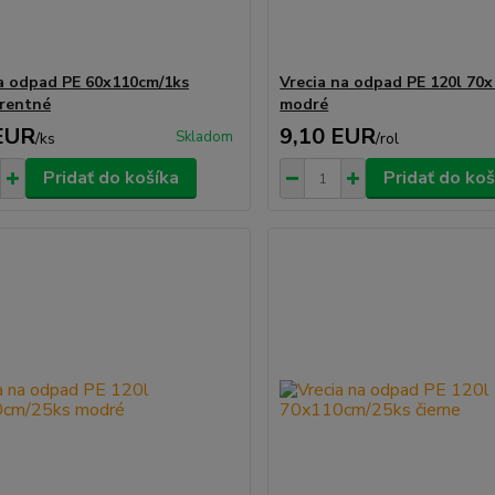
a odpad PE 60x110cm/1ks
Vrecia na odpad PE 120l 70
rentné
modré
EUR
9,10 EUR
Skladom
/
ks
/
rol
Pridať do košíka
Pridať do koš