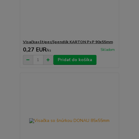
Visačka+štipec/špendlík KARTON P+P 90x55mm
0,27 EUR
Skladom
/
ks
Pridať do košíka