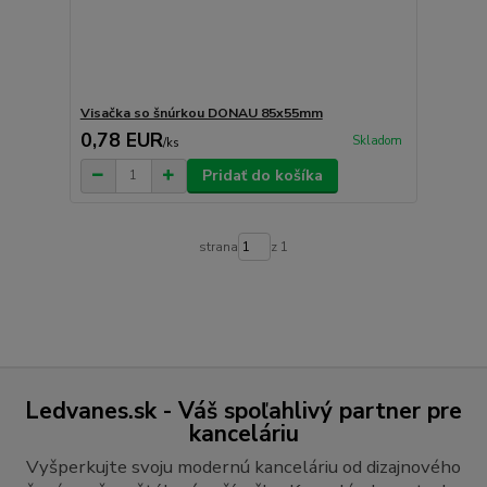
Visačka so šnúrkou DONAU 85x55mm
0,78 EUR
Skladom
/
ks
Pridať do košíka
strana
z 1
Ledvanes.sk - Váš spoľahlivý partner pre
kanceláriu
Vyšperkujte svoju modernú kanceláriu od dizajnového