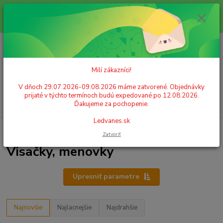
Milí zákazníci! V dňoch 29.07.2026-09.08.2026 máme zatvorené.
Objednávky prijaté v týchto termínoch budú expedované po 12.08.2026.
Ďakujeme za pochopenie. Ledvanes.sk
0
ks
+421 908 755 958
za
0,00 EUR
Po. - Pia. od 9:00 hod. - 16:00 hod.
Milí zákazníci!
Menu
V dňoch 29.07.2026-09.08.2026 máme zatvorené. Objednávky
prijaté v týchto termínoch budú expedované po 12.08.2026.
Hľadať
Ďakujeme za pochopenie.
Ledvanes.sk
Úvod
IDENTIFIKÁCIA A ORGANIZÁCIA
Visačky, menovky
Zatvoriť
Visačky, menovky
Upresniť parametre
Najnovšie
Najlacnejšie
Najdrahšie