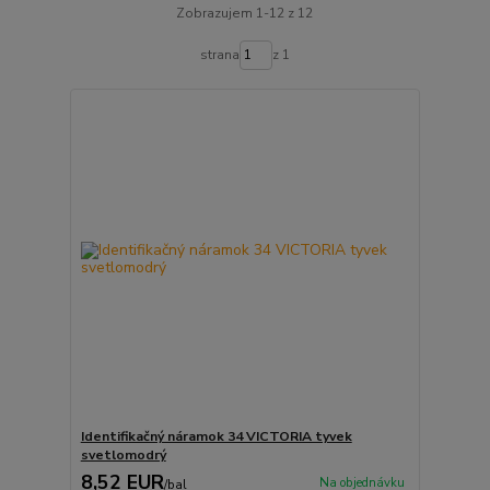
Zobrazujem 1-12 z 12
strana
z 1
Identifikačný náramok 34 VICTORIA tyvek
svetlomodrý
8,52 EUR
Na objednávku
/
bal