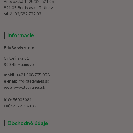
Prievozská 1325/32, 821 05
821 05 Bratislava - Ružinov
tel. č.: 02/582 722 03
Informácie
EduServis s. r. o.
Cintorínska 61
900 45 Malinovo
mobil:
+421 908 755 958
e-mail:
info@ledvanes.sk
web
: www.ledvanes.sk
IČO:
56003081
DIČ:
2122156135
Obchodné údaje