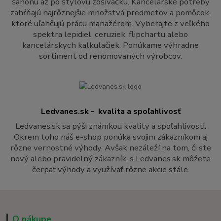
šanónu až po štýlovú zošívačku. Kancelárske potreby
zahŕňajú najrôznejšie množstvá predmetov a pomôcok,
ktoré uľahčujú prácu manažérom. Vyberajte z veľkého
spektra lepidiel, ceruziek, flipchartu alebo
kancelárskych kalkulačiek. Ponúkame výhradne
sortiment od renomovaných výrobcov.
Ledvanes.sk - kvalita a spoľahlivosť
Ledvanes.sk sa pýši známkou kvality a spoľahlivosti.
Okrem toho náš e-shop ponúka svojim zákazníkom aj
rôzne vernostné výhody. Avšak nezáleží na tom, či ste
nový alebo pravidelný zákazník, s Ledvanes.sk môžete
čerpať výhody a využívať rôzne akcie stále.
O nákupe