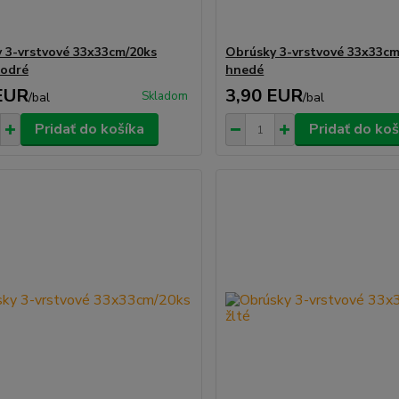
 3-vrstvové 33x33cm/20ks
Obrúsky 3-vrstvové 33x33cm
modré
hnedé
EUR
3,90 EUR
Skladom
/
bal
/
bal
Pridať do košíka
Pridať do koš