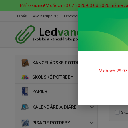
Milí zákazníci! V dňoch 29.07.2026-09.08.2026 máme z
O nás
Ako nakupovať
Obchodné podmienky
Ochrana oso
Úvod
KANCELÁRSKE POTREBY
Serv
V dňoch 29.07
ŠKOLSKÉ POTREBY
PAPIER
Cena:
KALENDÁRE A DIÁRE
Skl
PÍSACIE POTREBY