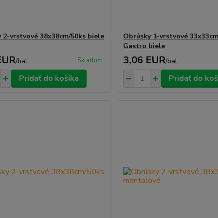
 2-vrstvové 38x38cm/50ks biele
Obrúsky 1-vrstvové 33x33cm
Gastro biele
EUR
3,06 EUR
Skladom
/
bal
/
bal
Pridať do košíka
Pridať do koš