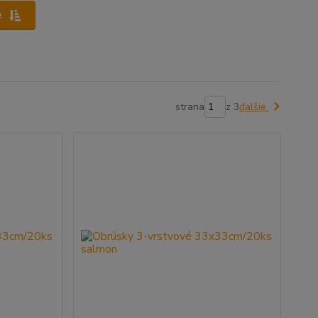
e
strana
z 3
ďalšie