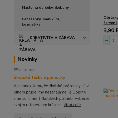
Mašle na darčeky, ikebany
Obrúsky
Peňaženky, manikúra,
červené
kozmetika
3,90 
KREATIVITA A ZÁBAVA
Novinky
01.07.2025
Školské tašky a pomôcky
Aj napriek tomu, že školské prázdniny sú v
plnom prúde, my nezaháľame :-) Doplnili
sme sortiment školských potrieb. Vyberte
svojim ratolestiam krásne ...
čítať celé