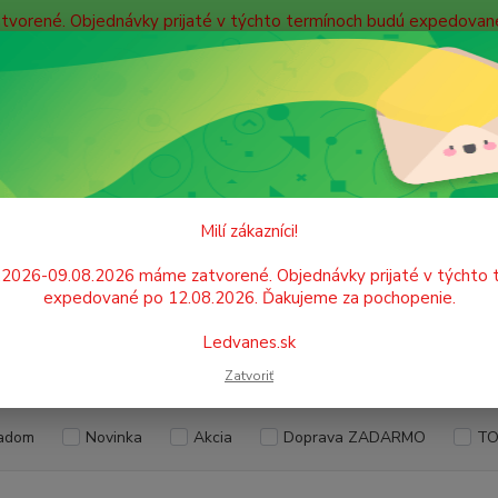
atvorené. Objednávky prijaté v týchto termínoch budú expedova
bných údajov
Doprava
Kontakty
Blog
Neviet
Hľadať
+421
Po. - P
GASTRO POTREBY A PÁRTY
Servítky
Milí zákazníci!
ítky
.2026-09.08.2026 máme zatvorené. Objednávky prijaté v týchto 
expedované po 12.08.2026. Ďakujeme za pochopenie.
Ledvanes.sk
EUR
Od
Zatvoriť
adom
Novinka
Akcia
Doprava ZADARMO
TO