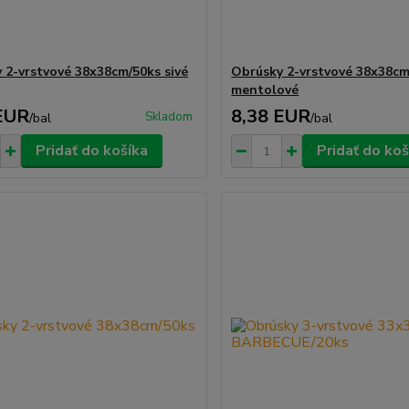
 2-vrstvové 38x38cm/50ks sivé
Obrúsky 2-vrstvové 38x38cm
mentolové
EUR
8,38 EUR
Skladom
/
bal
/
bal
Pridať do košíka
Pridať do koš