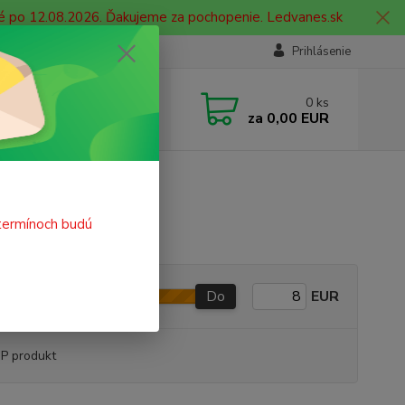
né po 12.08.2026. Ďakujeme za pochopenie. Ledvanes.sk
Prihlásenie
e si rady? Zavolajte.
0
ks
 908 755 958
za
0,00 EUR
ia. od 9:00 hod. - 16:00 hod.
termínoch budú
Do
EUR
P produkt