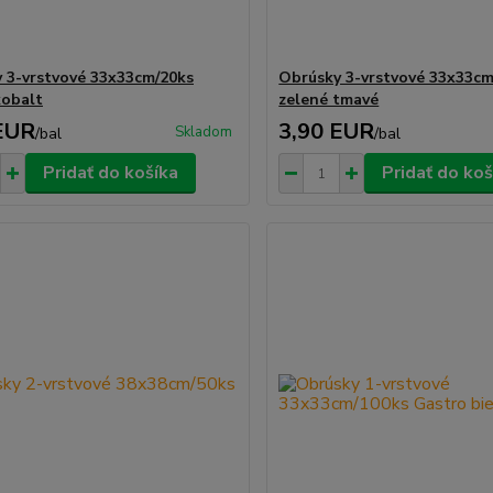
 3-vrstvové 33x33cm/20ks
Obrúsky 3-vrstvové 33x33cm
obalt
zelené tmavé
EUR
3,90 EUR
Skladom
/
bal
/
bal
Pridať do košíka
Pridať do koš