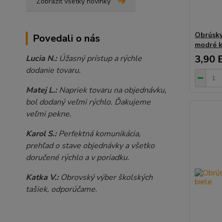
Zobraziť všetky novinky
Obrúsky
Povedali o nás
modré k
3,90 
Lucia N.:
Úžasný prístup a rýchle
dodanie tovaru.
Matej L.:
Napriek tovaru na objednávku,
bol dodaný veľmi rýchlo. Ďakujeme
veľmi pekne.
Karol S.:
Perfektná komunikácia,
prehľad o stave objednávky a všetko
doručené rýchlo a v poriadku.
Katka V.:
Obrovský výber školských
tašiek, odporúčame.