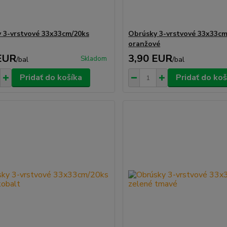
 3-vrstvové 33x33cm/20ks
Obrúsky 3-vrstvové 33x33cm
oranžové
EUR
3,90 EUR
Skladom
/
bal
/
bal
Pridať do košíka
Pridať do koš