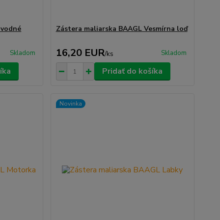
ávodné
Zástera maliarska BAAGL Vesmírna loď
16,20 EUR
Skladom
Skladom
/
ks
íka
Pridať do košíka
Novinka