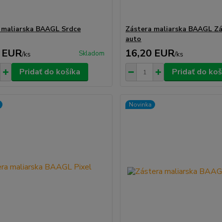
 maliarska BAAGL Srdce
Zástera maliarska BAAGL Z
auto
 EUR
16,20 EUR
Skladom
/
ks
/
ks
Pridať do košíka
Pridať do koš
Novinka