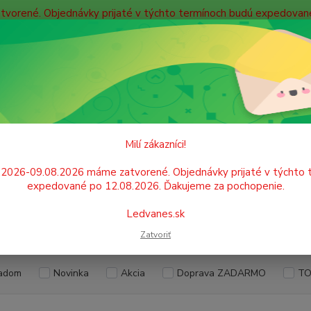
atvorené. Objednávky prijaté v týchto termínoch budú expedova
bných údajov
Doprava
Kontakty
Blog
Neviet
Hľadať
+421
Po. - P
ŠKOLSKÉ POTREBY
Maľovanie
Misky na vodu, palety, zástery
Milí zákazníci!
y na vodu, palety, zástery
.2026-09.08.2026 máme zatvorené. Objednávky prijaté v týchto 
expedované po 12.08.2026. Ďakujeme za pochopenie.
Ledvanes.sk
EUR
Od
Zatvoriť
adom
Novinka
Akcia
Doprava ZADARMO
TO