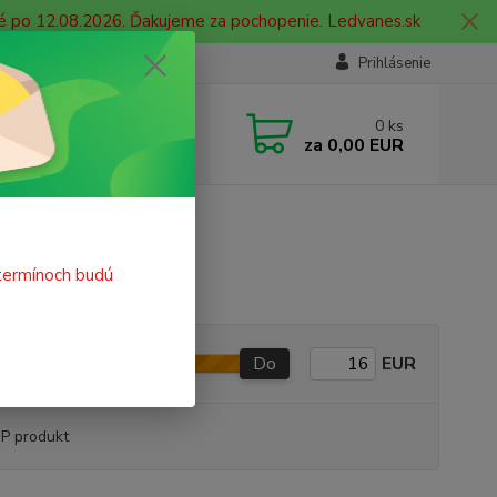
né po 12.08.2026. Ďakujeme za pochopenie. Ledvanes.sk
Prihlásenie
e si rady? Zavolajte.
0
ks
 908 755 958
za
0,00 EUR
ia. od 9:00 hod. - 16:00 hod.
termínoch budú
Do
EUR
P produkt