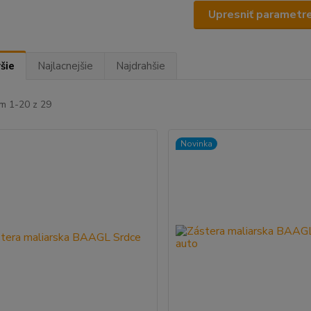
Upresniť parametr
šie
Najlacnejšie
Najdrahšie
m 1-20 z 29
Novinka