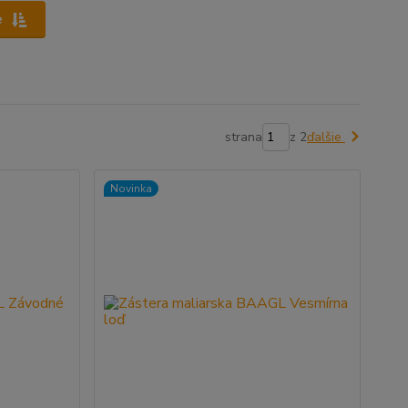
e
strana
z 2
ďalšie
Novinka