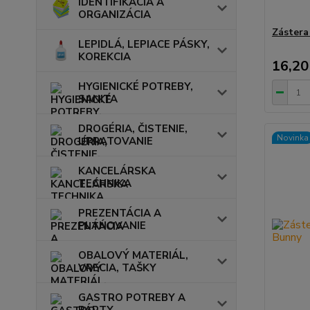
IDENTIFIKÁCIA A
ORGANIZÁCIA
Zástera
LEPIDLÁ, LEPIACE PÁSKY,
KOREKCIA
16,20
HYGIENICKÉ POTREBY,
SANITA
DROGÉRIA, ČISTENIE,
Novinka
UPRATOVANIE
KANCELÁRSKA
TECHNIKA
PREZENTÁCIA A
PLÁNOVANIE
OBALOVÝ MATERIÁL,
VRECIA, TAŠKY
GASTRO POTREBY A
PÁRTY