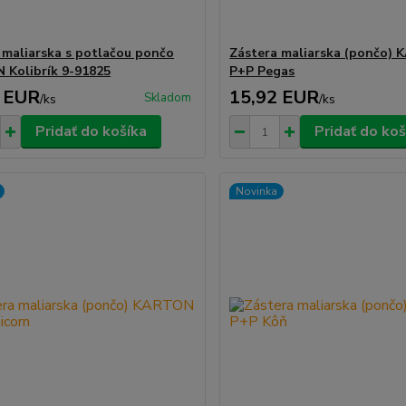
 maliarska s potlačou pončo
Zástera maliarska (pončo)
Kolibrík 9-91825
P+P Pegas
 EUR
15,92 EUR
Skladom
/
ks
/
ks
Pridať do košíka
Pridať do koš
Novinka