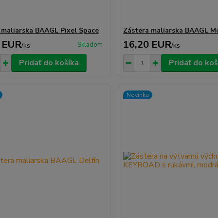
 maliarska BAAGL Pixel Space
Zástera maliarska BAAGL M
 EUR
16,20 EUR
Skladom
/
ks
/
ks
Pridať do košíka
Pridať do koš
Novinka