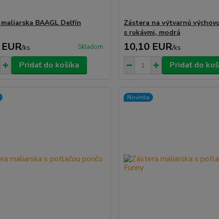
 maliarska BAAGL Delfín
Zástera na výtvarnú výcho
s rukávmi, modrá
 EUR
10,10 EUR
Skladom
/
ks
/
ks
Pridať do košíka
Pridať do koš
Novinka