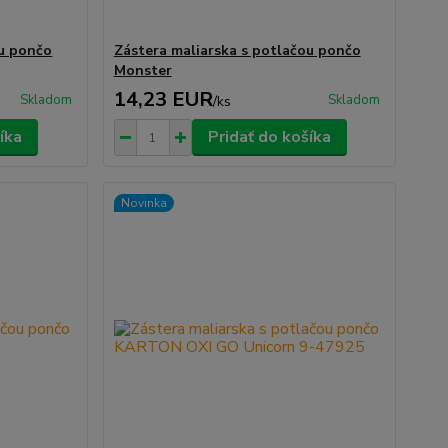
ou pončo
Zástera maliarska s potlačou pončo
Monster
14,23 EUR
Skladom
Skladom
/
ks
íka
Pridať do košíka
Novinka