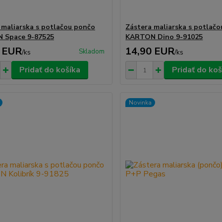
 maliarska s potlačou pončo
Zástera maliarska s potlač
 Space 9-87525
KARTON Dino 9-91025
 EUR
14,90 EUR
Skladom
/
ks
/
ks
Pridať do košíka
Pridať do koš
Novinka