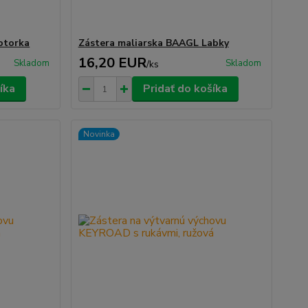
otorka
Zástera maliarska BAAGL Labky
16,20 EUR
Skladom
Skladom
/
ks
íka
Pridať do košíka
Novinka