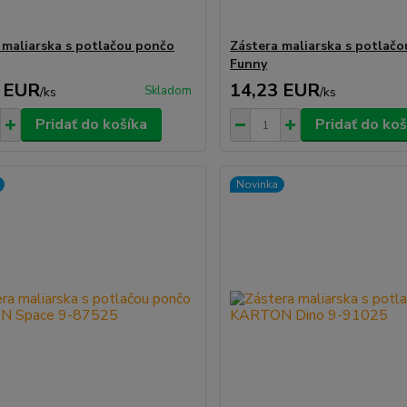
 maliarska s potlačou pončo
Zástera maliarska s potlač
Funny
 EUR
14,23 EUR
Skladom
/
ks
/
ks
Pridať do košíka
Pridať do koš
Novinka