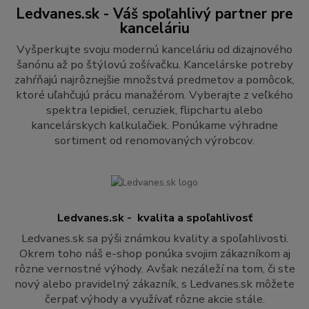
Ledvanes.sk - Váš spoľahlivý partner pre
kanceláriu
Vyšperkujte svoju modernú kanceláriu od dizajnového
šanónu až po štýlovú zošívačku. Kancelárske potreby
zahŕňajú najrôznejšie množstvá predmetov a pomôcok,
ktoré uľahčujú prácu manažérom. Vyberajte z veľkého
spektra lepidiel, ceruziek, flipchartu alebo
kancelárskych kalkulačiek. Ponúkame výhradne
sortiment od renomovaných výrobcov.
Ledvanes.sk - kvalita a spoľahlivosť
Ledvanes.sk sa pýši známkou kvality a spoľahlivosti.
Okrem toho náš e-shop ponúka svojim zákazníkom aj
rôzne vernostné výhody. Avšak nezáleží na tom, či ste
nový alebo pravidelný zákazník, s Ledvanes.sk môžete
čerpať výhody a využívať rôzne akcie stále.