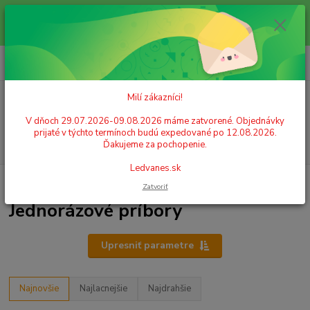
Milí zákazníci! V dňoch 29.07.2026-09.08.2026 máme zatvorené.
Objednávky prijaté v týchto termínoch budú expedované po 12.08.2026.
Ďakujeme za pochopenie. Ledvanes.sk
0
ks
+421 908 755 958
za
0,00 EUR
Po. - Pia. od 9:00 hod. - 16:00 hod.
Milí zákazníci!
Menu
V dňoch 29.07.2026-09.08.2026 máme zatvorené. Objednávky
prijaté v týchto termínoch budú expedované po 12.08.2026.
Hľadať
Ďakujeme za pochopenie.
Ledvanes.sk
Úvod
GASTRO POTREBY A PÁRTY
Jednorázové príbory
Zatvoriť
Jednorázové príbory
Upresniť parametre
Najnovšie
Najlacnejšie
Najdrahšie