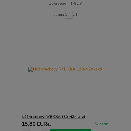
Zobrazujem 1-8 z 8
strana
z 1
Nôž vreckový RYBIČKA 130-NZn-1-zl
15,80 EUR
Skladom
/
ks