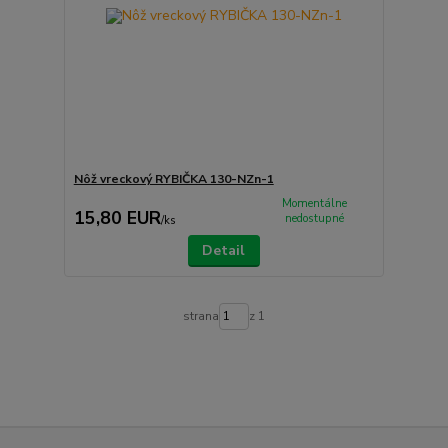
Nôž vreckový RYBIČKA 130-NZn-1
Momentálne
15,80 EUR
nedostupné
/
ks
Detail
strana
z 1