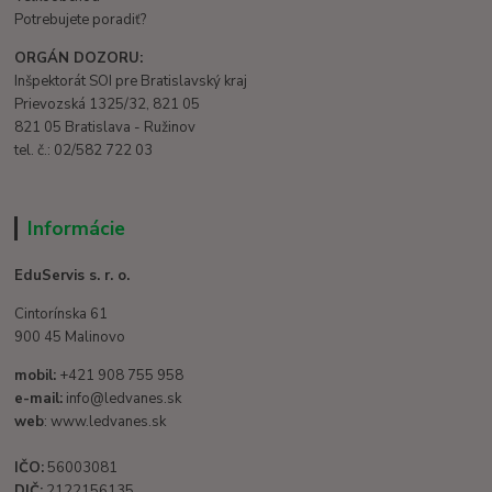
Potrebujete poradiť?
ORGÁN DOZORU:
Inšpektorát SOI pre Bratislavský kraj
Prievozská 1325/32, 821 05
821 05 Bratislava - Ružinov
tel. č.: 02/582 722 03
Informácie
EduServis s. r. o.
Cintorínska 61
900 45 Malinovo
mobil:
+421 908 755 958
e-mail:
info@ledvanes.sk
web
: www.ledvanes.sk
IČO:
56003081
DIČ:
2122156135