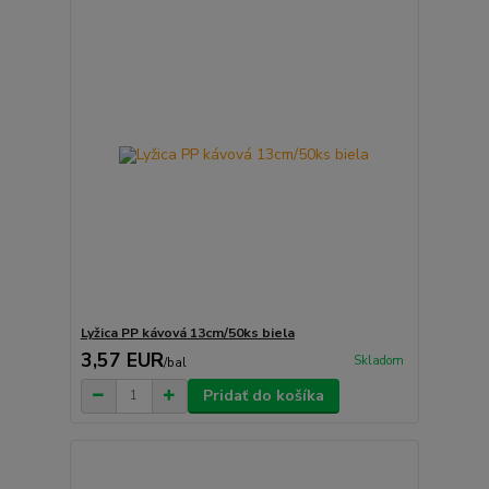
Lyžica PP kávová 13cm/50ks biela
3,57 EUR
Skladom
/
bal
Pridať do košíka