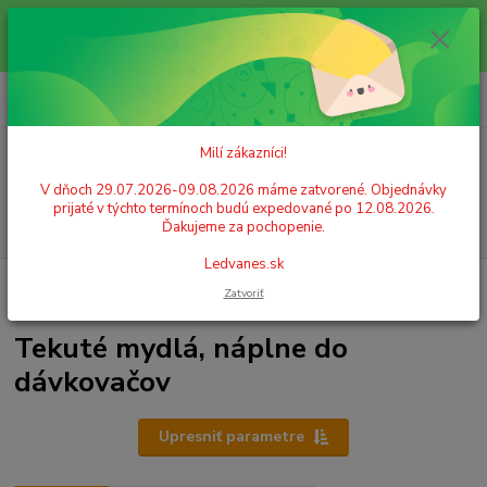
Milí zákazníci! V dňoch 29.07.2026-09.08.2026 máme zatvorené.
Objednávky prijaté v týchto termínoch budú expedované po 12.08.2026.
Ďakujeme za pochopenie. Ledvanes.sk
0
ks
+421 908 755 958
za
0,00 EUR
Po. - Pia. od 9:00 hod. - 16:00 hod.
Milí zákazníci!
Menu
V dňoch 29.07.2026-09.08.2026 máme zatvorené. Objednávky
prijaté v týchto termínoch budú expedované po 12.08.2026.
Hľadať
Ďakujeme za pochopenie.
Ledvanes.sk
Úvod
DROGÉRIA, ČISTENIE, UPRATOVANIE
Tekuté mydlá, náplne do
Zatvoriť
dávkovačov
Tekuté mydlá, náplne do
dávkovačov
Upresniť parametre