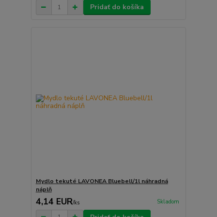
Pridať do košíka
Mydlo tekuté LAVONEA Bluebell/1l náhradná
náplň
4,14 EUR
Skladom
/
ks