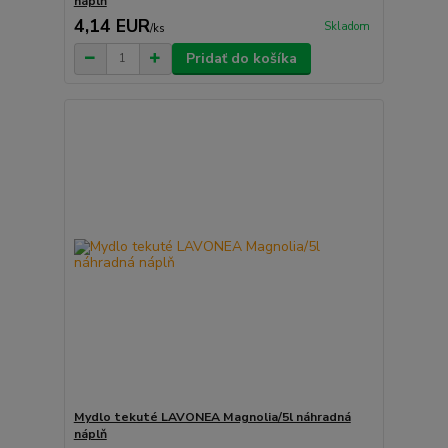
náplň
4,14 EUR
Skladom
/
ks
Pridať do košíka
Mydlo tekuté LAVONEA Magnolia/5l náhradná
náplň