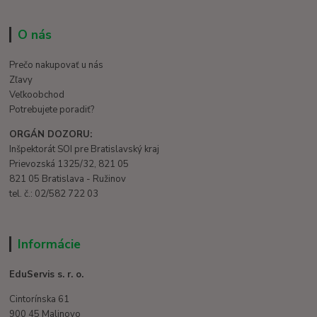
O nás
Prečo nakupovať u nás
Zľavy
Veľkoobchod
Potrebujete poradiť?
ORGÁN DOZORU:
Inšpektorát SOI pre Bratislavský kraj
Prievozská 1325/32, 821 05
821 05 Bratislava - Ružinov
tel. č.: 02/582 722 03
Informácie
EduServis s. r. o.
Cintorínska 61
900 45 Malinovo