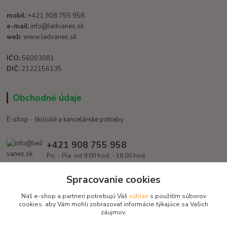
mobil:
+421 908 755 958
e-mail:
info@ledvanes.sk
web
: www.ledvanes.sk
IČO:
56003081
DIČ:
2122156135
Obchodné údaje
E-shop - školské a kancelárske potreby
+421 908 755 958
Po. - Pia. od 9:00 hod. - 16:00 hod.
info@ledvanes.sk
Spracovanie cookies
Náš e-shop a partneri potrebujú Váš
súhlas
s použitím súborov
cookies, aby Vám mohli zobrazovať informácie týkajúce sa Vašich
záujmov.