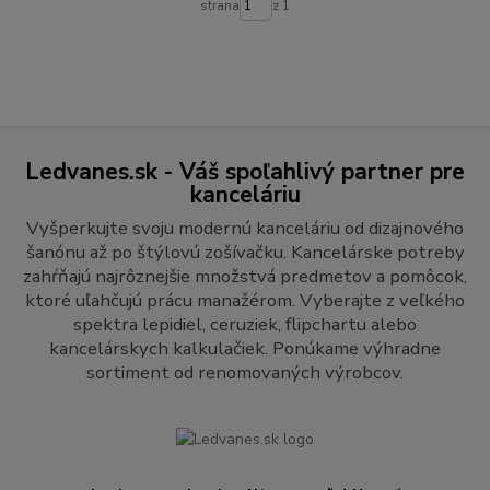
strana
z 1
Ledvanes.sk - Váš spoľahlivý partner pre
kanceláriu
Vyšperkujte svoju modernú kanceláriu od dizajnového
šanónu až po štýlovú zošívačku. Kancelárske potreby
zahŕňajú najrôznejšie množstvá predmetov a pomôcok,
ktoré uľahčujú prácu manažérom. Vyberajte z veľkého
spektra lepidiel, ceruziek, flipchartu alebo
kancelárskych kalkulačiek. Ponúkame výhradne
sortiment od renomovaných výrobcov.