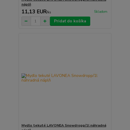
náplň
11,13 EUR
Skladom
/
ks
Pridať do košíka
Mydlo tekuté LAVONEA Snowdropp/1l náhradná