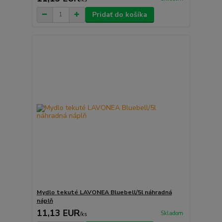
Pridať do košíka
Mydlo tekuté LAVONEA Bluebell/5l náhradná
náplň
11,13 EUR
Skladom
/
ks