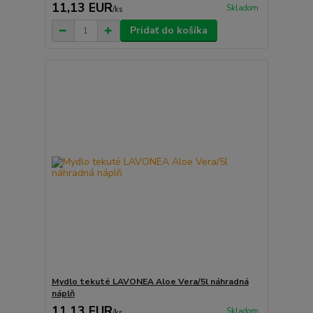
11,13 EUR
Skladom
/
ks
Pridať do košíka
Mydlo tekuté LAVONEA Aloe Vera/5l náhradná
náplň
11,13 EUR
Skladom
/
ks