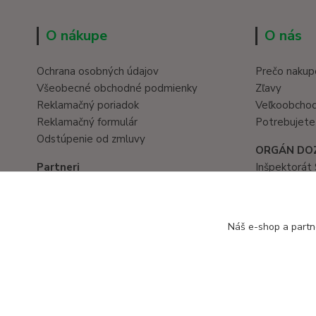
O nákupe
O nás
Ochrana osobných údajov
Prečo nakup
Všeobecné obchodné podmienky
Zľavy
Reklamačný poriadok
Veľkoobcho
Reklamačný formulár
Potrebujete
Odstúpenie od zmluvy
ORGÁN DO
Partneri
Inšpektorát 
Hračky eshop
Prievozská 
www.eduservis.sk
821 05 Brati
tel. č.: 02/
Náš e-shop a partn
Copyright © 2016 EduServis s. r. o. - Všetky práva vyhradené