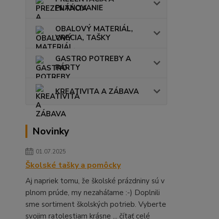
PLÁNOVANIE
OBALOVÝ MATERIÁL,
VRECIA, TAŠKY
GASTRO POTREBY A
PÁRTY
KREATIVITA A ZÁBAVA
Novinky
01.07.2025
Školské tašky a pomôcky
Aj napriek tomu, že školské prázdniny sú v
plnom prúde, my nezaháľame :-) Doplnili
sme sortiment školských potrieb. Vyberte
svojim ratolestiam krásne ...
čítať celé