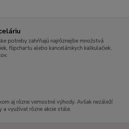
celáriu
ske potreby zahŕňajú najrôznejšie množstvá
k, flipchartu alebo kancelárskych kalkulačiek.
ov.
kom aj rôzne vernostné výhody. Avšak nezáleží
 a využívať rôzne akcie stále.