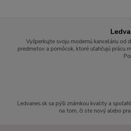
Ledvan
Vyšperkujte svoju modernú kanceláriu od d
predmetov a pomôcok, ktoré uľahčujú prácu man
Po
Ledvanes.sk sa pýši známkou kvality a spoľah
na tom, či ste nový alebo pra