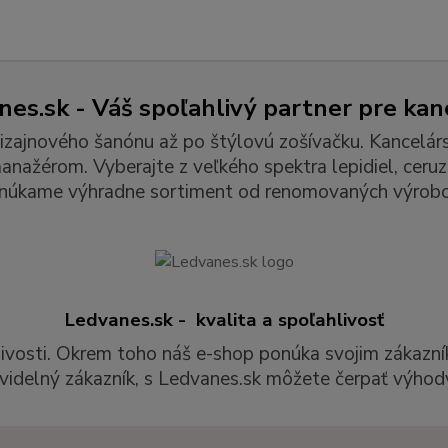
es.sk - Váš spoľahlivý partner pre kan
izajnového šanónu až po štýlovú zošívačku. Kancelár
ažérom. Vyberajte z veľkého spektra lepidiel, ceruzie
núkame výhradne sortiment od renomovaných výrobc
Ledvanes.sk - kvalita a spoľahlivosť
livosti. Okrem toho náš e-shop ponúka svojim zákazní
videlný zákazník, s Ledvanes.sk môžete čerpať výhody