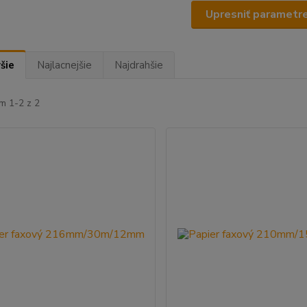
Upresniť parametr
šie
Najlacnejšie
Najdrahšie
m 1-2 z 2