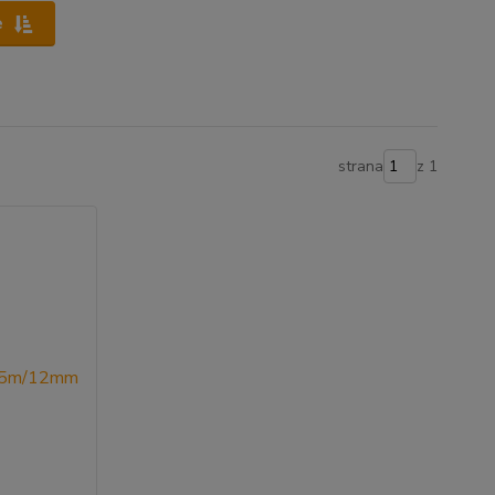
e
strana
z 1