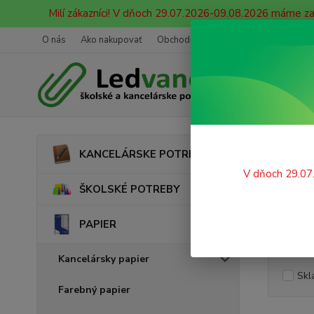
Milí zákazníci! V dňoch 29.07.2026-09.08.2026 máme z
O nás
Ako nakupovať
Obchodné podmienky
Ochrana oso
Úvod
KANCELÁRSKE POTREBY
Faxo
V dňoch 29.07
ŠKOLSKÉ POTREBY
PAPIER
Cena:
Kancelársky papier
Skl
Farebný papier