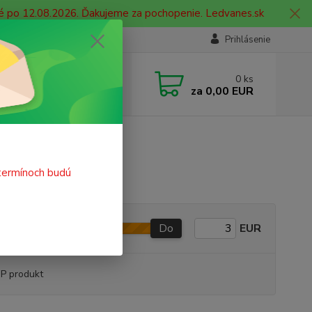
né po 12.08.2026. Ďakujeme za pochopenie. Ledvanes.sk
Prihlásenie
e si rady? Zavolajte.
0
ks
 908 755 958
za
0,00 EUR
ia. od 9:00 hod. - 16:00 hod.
termínoch budú
Do
EUR
P produkt