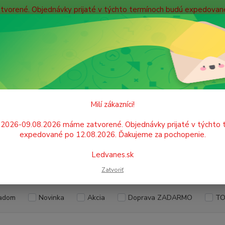
atvorené. Objednávky prijaté v týchto termínoch budú expedova
bných údajov
Doprava
Kontakty
Blog
Neviet
Hľadať
+421
Po. - P
PAPIER
Faxový papier
Milí zákazníci!
vý papier
.2026-09.08.2026 máme zatvorené. Objednávky prijaté v týchto 
expedované po 12.08.2026. Ďakujeme za pochopenie.
Ledvanes.sk
EUR
Od
Zatvoriť
adom
Novinka
Akcia
Doprava ZADARMO
TO