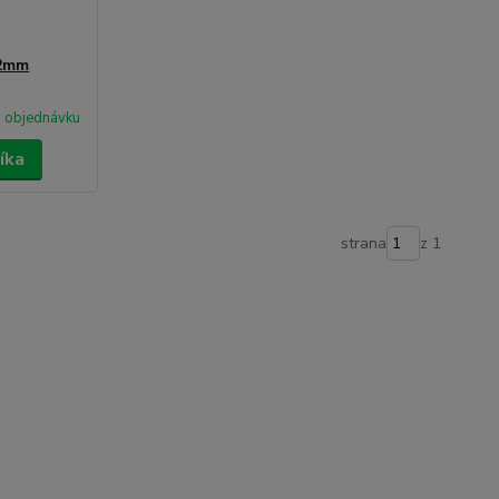
12mm
 objednávku
íka
strana
z 1