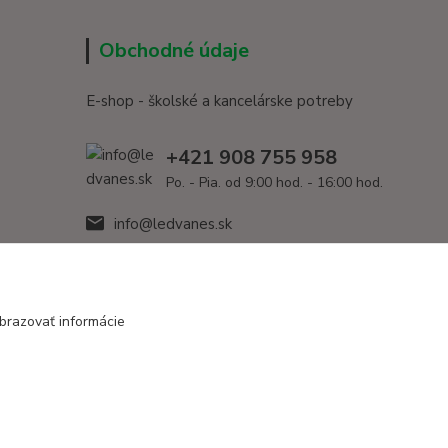
Obchodné údaje
E-shop - školské a kancelárske potreby
+421 908 755 958
Po. - Pia. od 9:00 hod. - 16:00 hod.
info@ledvanes.sk
brazovať informácie
Vytvorené na
Eshop-rychlo.sk