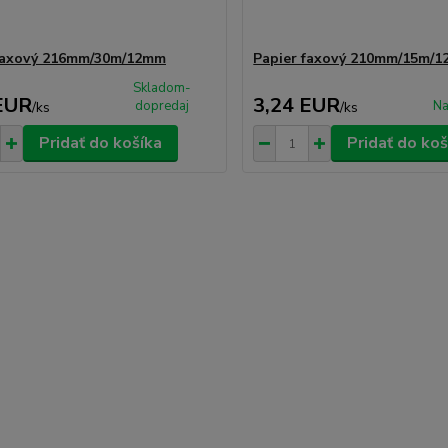
 faxový 216mm/30m/12mm
Papier faxový 210mm/15m/
Skladom-
EUR
3,24 EUR
dopredaj
Na
/
ks
/
ks
Pridať do košíka
Pridať do koš