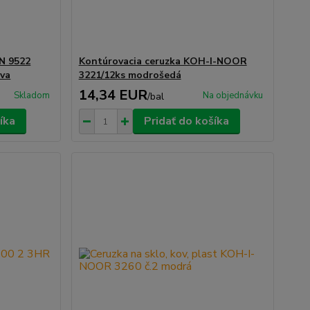
N 9522
Kontúrovacia ceruzka KOH-I-NOOR
ava
3221/12ks modrošedá
14,34 EUR
Skladom
Na objednávku
/
bal
íka
Pridať do košíka