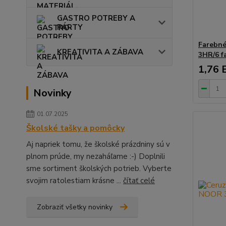
GASTRO POTREBY A
PÁRTY
Farebn
KREATIVITA A ZÁBAVA
3HR/6 f
1,76 
Novinky
01.07.2025
Školské tašky a pomôcky
Aj napriek tomu, že školské prázdniny sú v
plnom prúde, my nezaháľame :-) Doplnili
sme sortiment školských potrieb. Vyberte
svojim ratolestiam krásne ...
čítať celé
Zobraziť všetky novinky