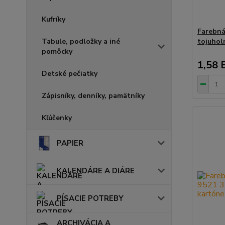
Kufríky
Farebná
Tabule, podložky a iné
tojuhol
pomôcky
1,58 
Detské pečiatky
Zápisníky, denníky, pamätníky
Kľúčenky
PAPIER
KALENDÁRE A DIÁRE
PÍSACIE POTREBY
ARCHIVÁCIA A