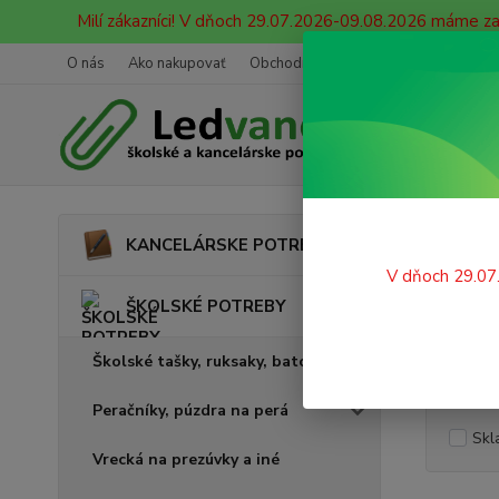
Milí zákazníci! V dňoch 29.07.2026-09.08.2026 máme z
O nás
Ako nakupovať
Obchodné podmienky
Ochrana oso
Úvod
KANCELÁRSKE POTREBY
Fare
V dňoch 29.07
ŠKOLSKÉ POTREBY
Školské tašky, ruksaky, batohy
Cena:
Peračníky, púzdra na perá
Skl
Vrecká na prezúvky a iné