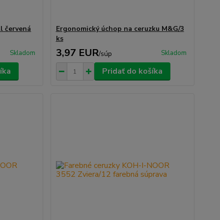
l červená
Ergonomický úchop na ceruzku M&G/3
ks
3,97 EUR
Skladom
Skladom
/
súp
íka
Pridať do košíka