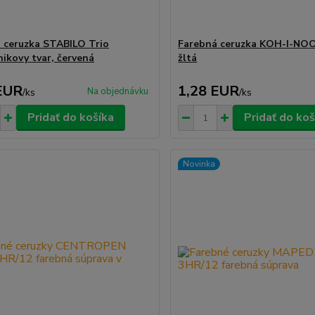
 ceruzka STABILO Trio
Farebná ceruzka KOH-I-NO
nikovy tvar, červená
žltá
EUR
1,28 EUR
Na objednávku
/
ks
/
ks
Pridať do košíka
Pridať do koš
Novinka