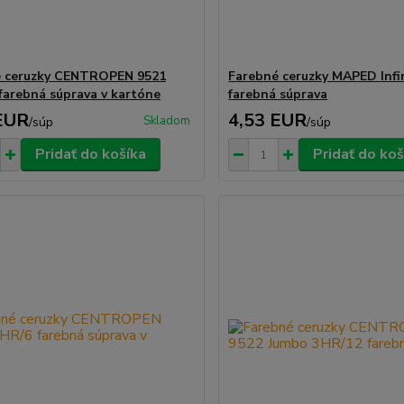
é ceruzky CENTROPEN 9521
Farebné ceruzky MAPED Infi
farebná súprava v kartóne
farebná súprava
EUR
4,53 EUR
Skladom
/
súp
/
súp
Pridať do košíka
Pridať do koš