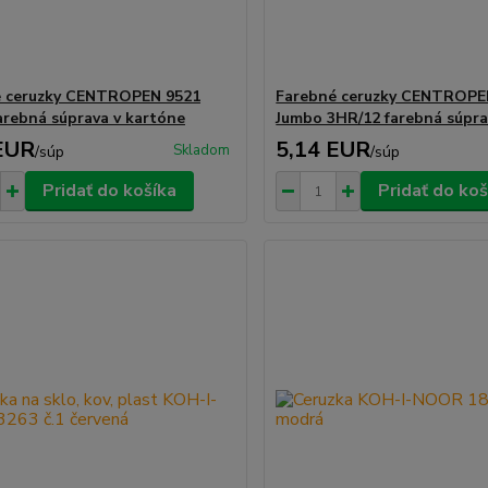
é ceruzky CENTROPEN 9521
Farebné ceruzky CENTROPE
arebná súprava v kartóne
Jumbo 3HR/12 farebná súpr
EUR
5,14 EUR
Skladom
/
súp
/
súp
Pridať do košíka
Pridať do koš