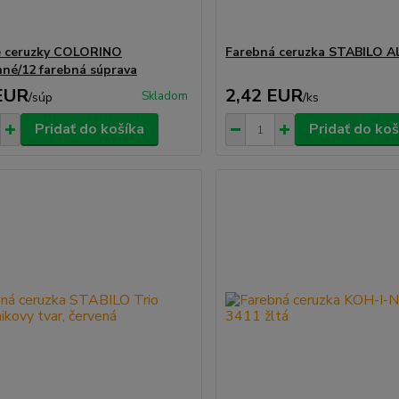
é ceruzky COLORINO
Farebná ceruzka STABILO Al
nné/12 farebná súprava
EUR
2,42 EUR
Skladom
/
súp
/
ks
Pridať do košíka
Pridať do koš