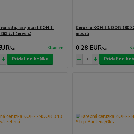
 na sklo, kov, plast KOH-I-
Ceruzka KOH-I-NOOR 1800 
63 č.1 červená
modrá
EUR
0,28 EUR
Skladom
Na
/
ks
/
ks
Pridať do košíka
Pridať do koš