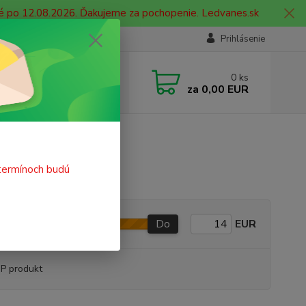
né po 12.08.2026. Ďakujeme za pochopenie. Ledvanes.sk
Prihlásenie
e si rady? Zavolajte.
0
ks
 908 755 958
za
0,00 EUR
ia. od 9:00 hod. - 16:00 hod.
termínoch budú
Do
EUR
P produkt