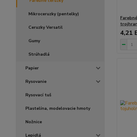
Farebné ceruzky
Mikroceruzky (pentelky)
Farebn
trojhra
Ceruzky Versatil
4,21 
Gumy
Strúhadlá
Papier
Rysovanie
Rysovací tuš
Plastelína, modelovacie hmoty
Nožnice
Lepidlá