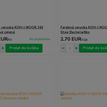
á ceruzka KOH-I-NOOR 343
Farebná ceruzka KOH-I-NO
vá zelená
Stop Bacteria/6ks
EUR
2,70 EUR
Na objednávku
/
ks
/
súp
Pridať do košíka
Pridať do koš