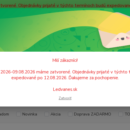
atvorené. Objednávky prijaté v týchto termínoch budú expedova
bných údajov
Doprava
Kontakty
Blog
Neviet
Hľadať
+421
Po. - P
ŠKOLSKÉ POTREBY
Ceruzky, gumy, strúhadlá
Farebné ceruzky
Milí zákazníci!
bné ceruzky
.2026-09.08.2026 máme zatvorené. Objednávky prijaté v týchto 
expedované po 12.08.2026. Ďakujeme za pochopenie.
Ledvanes.sk
EUR
Od
Zatvoriť
adom
Novinka
Akcia
Doprava ZADARMO
TO