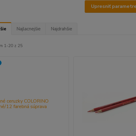
Upresniť parametr
šie
Najlacnejšie
Najdrahšie
m 1-20 z 25