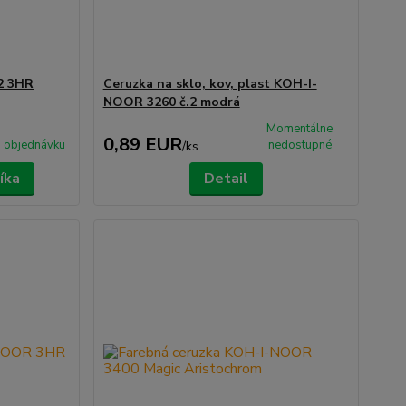
2 3HR
Ceruzka na sklo, kov, plast KOH-I-
NOOR 3260 č.2 modrá
Momentálne
0,89 EUR
 objednávku
nedostupné
/
ks
íka
Detail