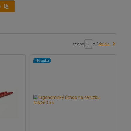
e
strana
z 2
ďalšie
Novinka