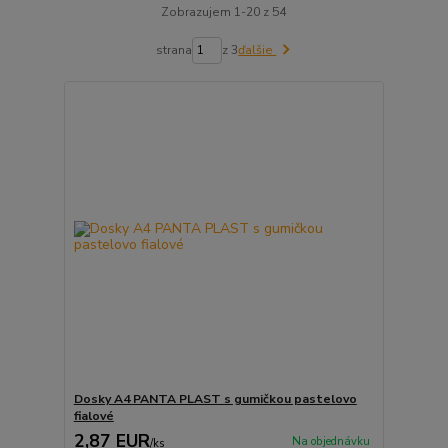
Zobrazujem 1-20 z 54
strana
z 3
ďalšie
Dosky A4 PANTA PLAST s gumičkou pastelovo
fialové
2,87 EUR
Na objednávku
/
ks