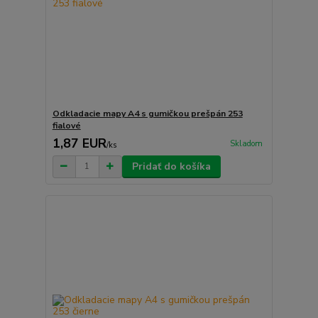
Odkladacie mapy A4 s gumičkou prešpán 253
fialové
1,87 EUR
Skladom
/
ks
Pridať do košíka