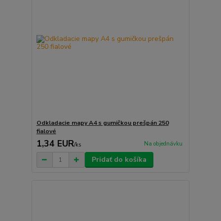
Odkladacie mapy A4 s gumičkou prešpán 250
fialové
1,34 EUR
Na objednávku
/
ks
Pridať do košíka