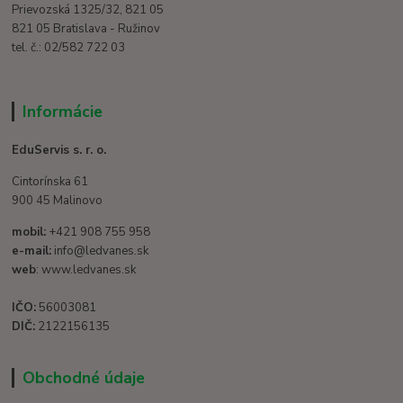
Prievozská 1325/32, 821 05
821 05 Bratislava - Ružinov
tel. č.: 02/582 722 03
Informácie
EduServis s. r. o.
Cintorínska 61
900 45 Malinovo
mobil:
+421 908 755 958
e-mail:
info@ledvanes.sk
web
: www.ledvanes.sk
IČO:
56003081
DIČ:
2122156135
Obchodné údaje