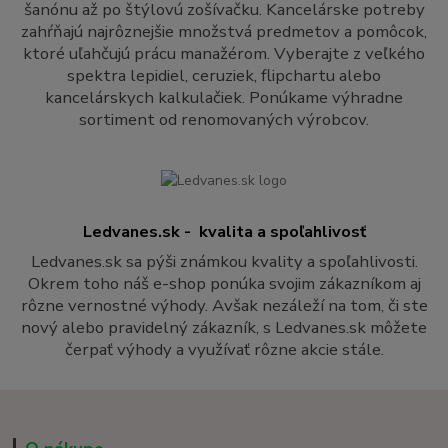
šanónu až po štýlovú zošívačku. Kancelárske potreby
zahŕňajú najrôznejšie množstvá predmetov a pomôcok,
ktoré uľahčujú prácu manažérom. Vyberajte z veľkého
spektra lepidiel, ceruziek, flipchartu alebo
kancelárskych kalkulačiek. Ponúkame výhradne
sortiment od renomovaných výrobcov.
Ledvanes.sk - kvalita a spoľahlivosť
Ledvanes.sk sa pýši známkou kvality a spoľahlivosti.
Okrem toho náš e-shop ponúka svojim zákazníkom aj
rôzne vernostné výhody. Avšak nezáleží na tom, či ste
nový alebo pravidelný zákazník, s Ledvanes.sk môžete
čerpať výhody a využívať rôzne akcie stále.