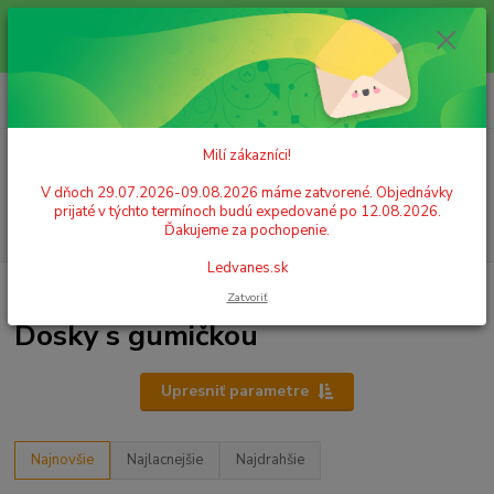
Milí zákazníci! V dňoch 29.07.2026-09.08.2026 máme zatvorené.
Objednávky prijaté v týchto termínoch budú expedované po 12.08.2026.
Ďakujeme za pochopenie. Ledvanes.sk
0
ks
+421 908 755 958
za
0,00 EUR
Po. - Pia. od 9:00 hod. - 16:00 hod.
Milí zákazníci!
Menu
V dňoch 29.07.2026-09.08.2026 máme zatvorené. Objednávky
prijaté v týchto termínoch budú expedované po 12.08.2026.
Hľadať
Ďakujeme za pochopenie.
Ledvanes.sk
Úvod
ARCHIVÁCIA A ZAKLADANIE
Spisové dosky
Dosky s gumičkou
Zatvoriť
Dosky s gumičkou
Upresniť parametre
Najnovšie
Najlacnejšie
Najdrahšie