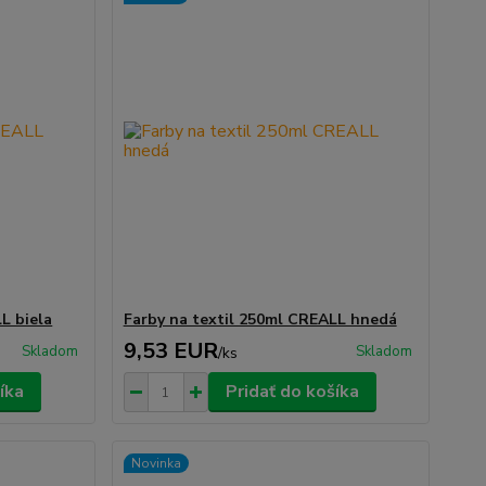
L biela
Farby na textil 250ml CREALL hnedá
9,53 EUR
Skladom
Skladom
/
ks
íka
Pridať do košíka
Novinka