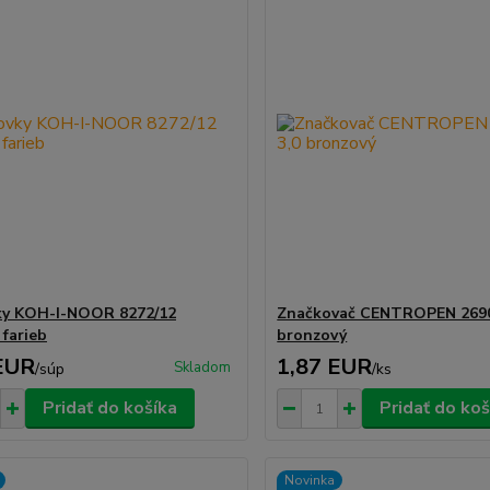
ky KOH-I-NOOR 8272/12
Značkovač CENTROPEN 2690
 farieb
bronzový
EUR
1,87 EUR
Skladom
/
súp
/
ks
Pridať do košíka
Pridať do koš
Novinka