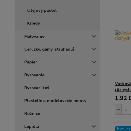
Olejový pastel
Kriedy
Maľovanie
Ceruzky, gumy, strúhadlá
Papier
Rysovanie
Voskov
Rysovací tuš
rôznych
1,92 
Plastelína, modelovacie hmoty
Nožnice
Lepidlá
Novinka