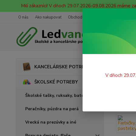
Milí zákazníci! V dňoch 29.07.2026-09.08.2026 máme z
O nás
Ako nakupovať
Obchodné podmienky
Ochrana oso
Úvod
KANCELÁRSKE POTREBY
Kres
V dňoch 29.07
ŠKOLSKÉ POTREBY
Školské tašky, ruksaky, batohy
Peračníky, púzdra na perá
Vrecká na prezúvky a iné
Boxy na desiatu, fľaše