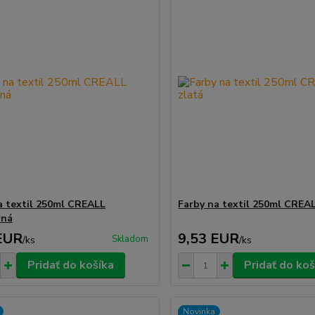
a textil 250ml CREALL
Farby na textil 250ml CREAL
rná
EUR
9,53 EUR
Skladom
/
ks
/
ks
Pridať do košíka
Pridať do koš
Novinka