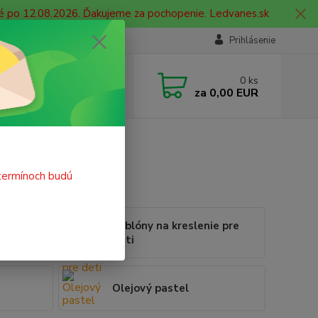
né po 12.08.2026. Ďakujeme za pochopenie. Ledvanes.sk
Prihlásenie
e si rady? Zavolajte.
0
ks
 908 755 958
za
0,00 EUR
ia. od 9:00 hod. - 16:00 hod.
termínoch budú
Šablóny na kreslenie pre
 na textil
deti
Olejový pastel