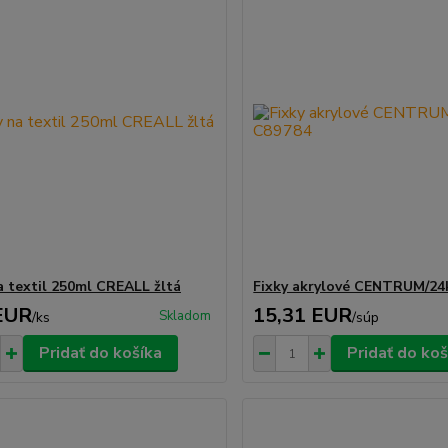
a textil 250ml CREALL žltá
Fixky akrylové CENTRUM/24
EUR
15,31 EUR
Skladom
/
ks
/
súp
Pridať do košíka
Pridať do koš