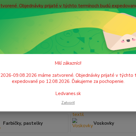
atvorené. Objednávky prijaté v týchto termínoch budú expedova
bných údajov
Doprava
Kontakty
Blog
Neviet
Hľadať
+421
Po. - P
ŠKOLSKÉ POTREBY
Kreslenie
Milí zákazníci!
lenie
.2026-09.08.2026 máme zatvorené. Objednávky prijaté v týchto 
expedované po 12.08.2026. Ďakujeme za pochopenie.
Ledvanes.sk
Fixky
Fúkacie fixky, farby
Zatvoriť
Farbičky, pastelky
Voskovky