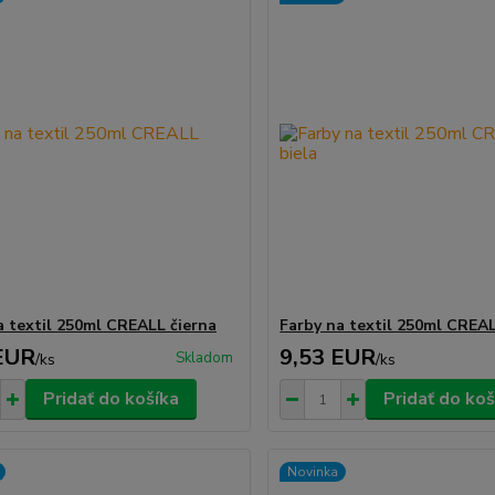
a textil 250ml CREALL čierna
Farby na textil 250ml CREAL
EUR
9,53 EUR
Skladom
/
ks
/
ks
Pridať do košíka
Pridať do koš
Novinka