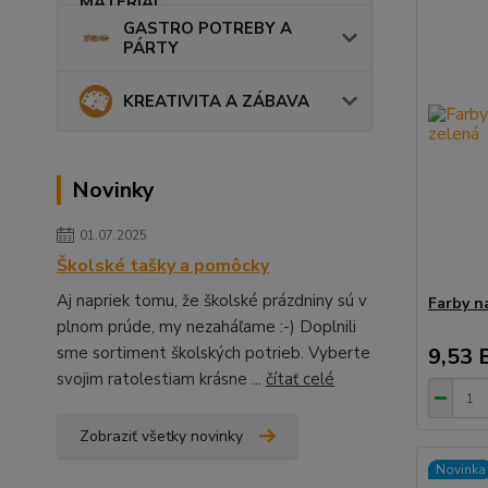
GASTRO POTREBY A
PÁRTY
KREATIVITA A ZÁBAVA
Novinky
01.07.2025
Školské tašky a pomôcky
Aj napriek tomu, že školské prázdniny sú v
Farby n
plnom prúde, my nezaháľame :-) Doplnili
sme sortiment školských potrieb. Vyberte
9,53 
svojim ratolestiam krásne ...
čítať celé
Zobraziť všetky novinky
Novinka