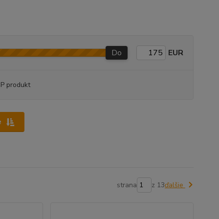
Do
EUR
P produkt
e
strana
z 13
ďalšie