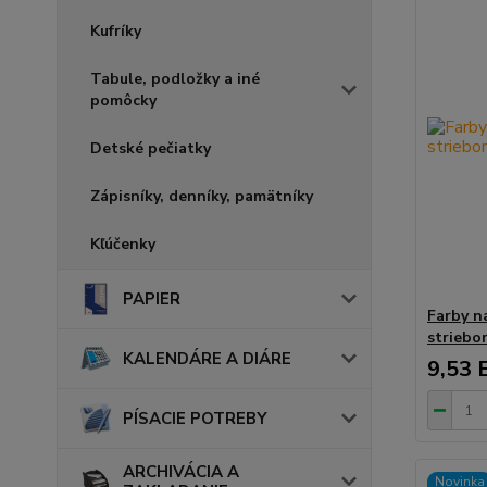
Kufríky
Tabule, podložky a iné
pomôcky
Detské pečiatky
Zápisníky, denníky, pamätníky
Kľúčenky
PAPIER
Farby n
striebo
KALENDÁRE A DIÁRE
9,53 
PÍSACIE POTREBY
ARCHIVÁCIA A
Novinka