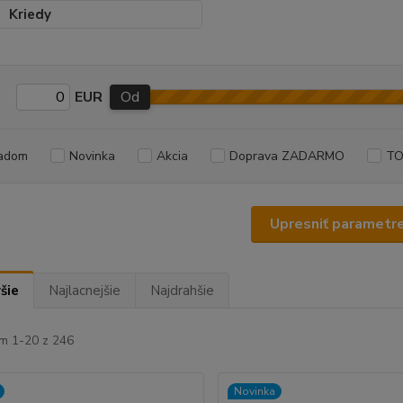
Kriedy
EUR
Od
adom
Novinka
Akcia
Doprava ZADARMO
TO
Upresniť parametr
šie
Najlacnejšie
Najdrahšie
m 1-20 z 246
Novinka