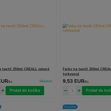
a textil 250ml CREALL zelená
Farby na textil 250ml CREA
tyrkysová
EUR
9,53 EUR
Skladom
/
ks
/
ks
Pridať do košíka
Pridať do koš
Novinka