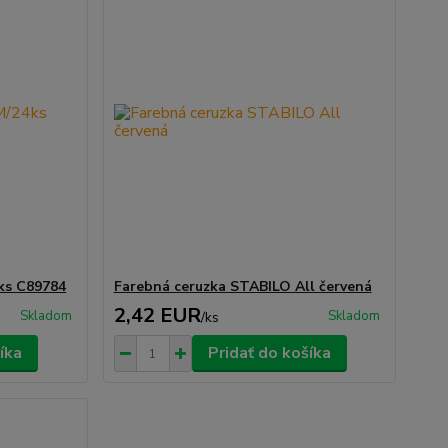
ks C89784
Farebná ceruzka STABILO All červená
2,42 EUR
Skladom
Skladom
/
ks
íka
Pridať do košíka