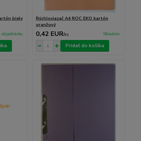
rtón biely
Rýchloviazač A4 ROC EKO kartón
oranžový
0,42 EUR
 objednávku
Skladom
/
ks
íka
Pridať do košíka