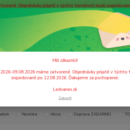
atvorené. Objednávky prijaté v týchto termínoch budú expedova
bných údajov
Doprava
Kontakty
Blog
Neviet
Hľadať
+421
Po. - P
ARCHIVÁCIA A ZAKLADANIE
Rýchloviazače
Papierové rýchloviažač
Milí zákazníci!
erové rýchloviažače
.2026-09.08.2026 máme zatvorené. Objednávky prijaté v týchto 
expedované po 12.08.2026. Ďakujeme za pochopenie.
Ledvanes.sk
EUR
Od
Zatvoriť
adom
Novinka
Akcia
Doprava ZADARMO
TO