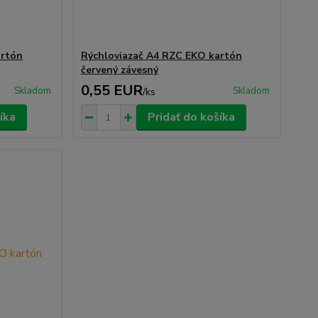
artón
Rýchloviazač A4 RZC EKO kartón
červený závesný
0,55 EUR
Skladom
Skladom
/
ks
íka
Pridať do košíka