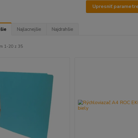
Upresniť parametr
šie
Najlacnejšie
Najdrahšie
m 1-20 z 35