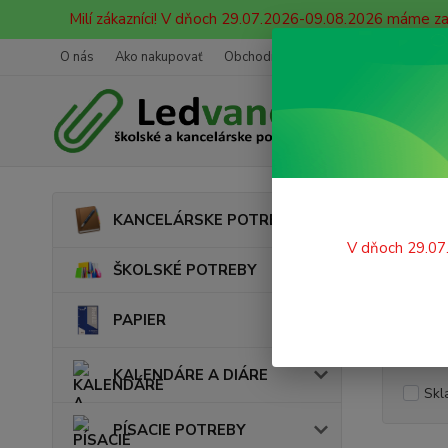
Milí zákazníci! V dňoch 29.07.2026-09.08.2026 máme z
O nás
Ako nakupovať
Obchodné podmienky
Ochrana oso
Úvod
KANCELÁRSKE POTREBY
Papi
V dňoch 29.07
ŠKOLSKÉ POTREBY
PAPIER
Cena:
KALENDÁRE A DIÁRE
Skl
PÍSACIE POTREBY