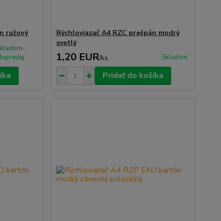
n ružový
Rýchloviazač A4 RZC prešpán modrý
svetlý
Skladom-
1,20 EUR
dopredaj
Skladom
/
ks
íka
Pridať do košíka