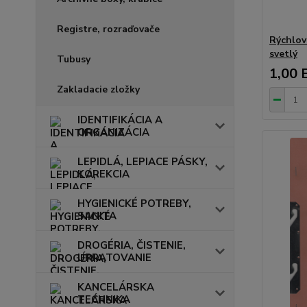
Registre, rozraďovače
Rýchlov
svetlý
Tubusy
1,00 
Zakladacie zložky
IDENTIFIKÁCIA A
ORGANIZÁCIA
LEPIDLÁ, LEPIACE PÁSKY,
KOREKCIA
HYGIENICKÉ POTREBY,
SANITA
DROGÉRIA, ČISTENIE,
UPRATOVANIE
KANCELÁRSKA
TECHNIKA