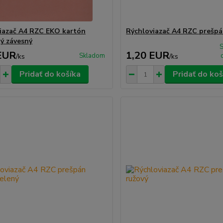
iazač A4 RZC EKO kartón
Rýchloviazač A4 RZC prešp
ý závesný
EUR
1,20 EUR
Skladom
/
ks
/
ks
Pridať do košíka
Pridať do koš