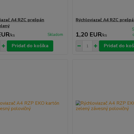
iazač A4 RZC prešpán
Rýchloviazač A4 RZC prešpá
elený
EUR
1,20 EUR
Skladom
/
ks
/
ks
Pridať do košíka
Pridať do koš