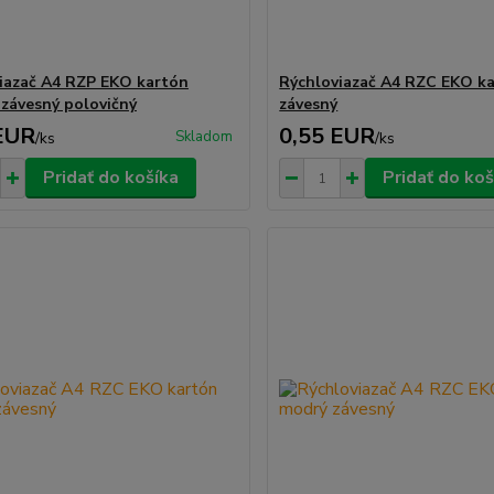
iazač A4 RZP EKO kartón
Rýchloviazač A4 RZC EKO ka
 závesný polovičný
závesný
EUR
0,55 EUR
Skladom
/
ks
/
ks
Pridať do košíka
Pridať do koš