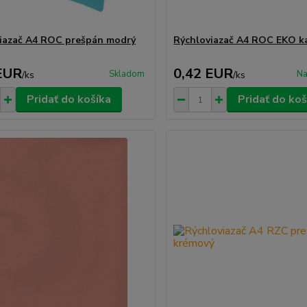
iazač A4 ROC prešpán modrý
Rýchloviazač A4 ROC EKO ka
EUR
0,42 EUR
Skladom
Na
/
ks
/
ks
Pridať do košíka
Pridať do koš