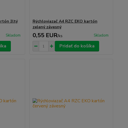
rtón žltý
Rýchloviazač A4 RZC EKO kartón
zelený závesný
0,55 EUR
Skladom
Skladom
/
ks
íka
Pridať do košíka