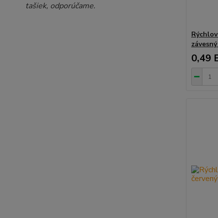
tašiek, odporúčame.
Rýchlov
závesný
0,49 