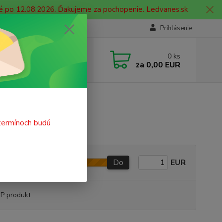
né po 12.08.2026. Ďakujeme za pochopenie. Ledvanes.sk
Prihlásenie
e si rady? Zavolajte.
0
ks
 908 755 958
za
0,00 EUR
ia. od 9:00 hod. - 16:00 hod.
e
termínoch budú
Do
EUR
P produkt