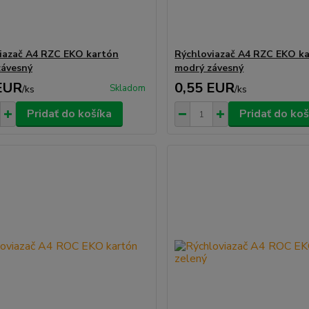
iazač A4 RZC EKO kartón
Rýchloviazač A4 RZC EKO k
závesný
modrý závesný
EUR
0,55 EUR
Skladom
/
ks
/
ks
Pridať do košíka
Pridať do koš