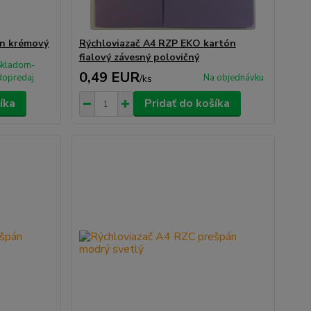
án krémový
Rýchloviazač A4 RZP EKO kartón
fialový závesný polovičný
Skladom-
0,49 EUR
dopredaj
Na objednávku
/
ks
íka
Pridať do košíka