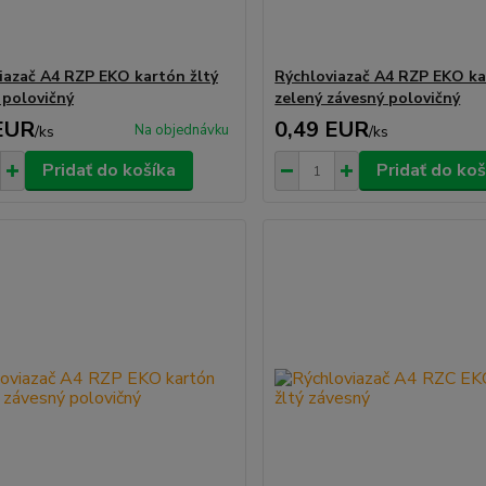
iazač A4 RZP EKO kartón žltý
Rýchloviazač A4 RZP EKO k
 polovičný
zelený závesný polovičný
EUR
0,49 EUR
Na objednávku
/
ks
/
ks
Pridať do košíka
Pridať do koš