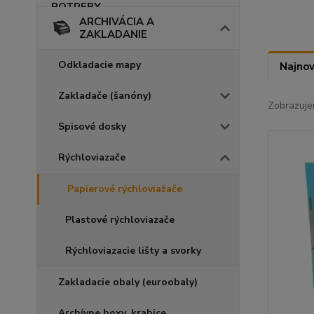
ARCHIVÁCIA A
ZAKLADANIE
Odkladacie mapy
Najnov
Zakladače (šanóny)
Zobrazuje
Spisové dosky
Rýchloviazače
Papierové rýchloviažače
Plastové rýchloviazače
Rýchloviazacie lišty a svorky
Zakladacie obaly (euroobaly)
Archívne boxy, krabice