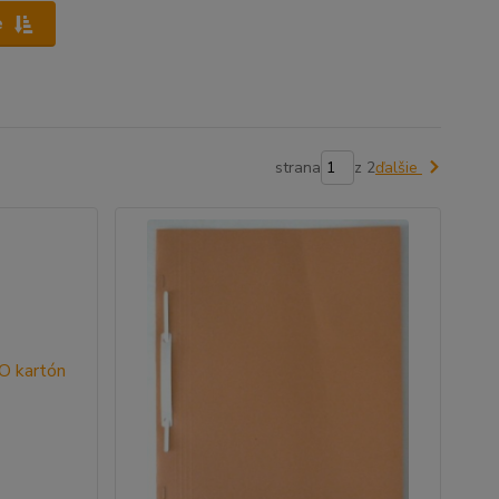
e
strana
z 2
ďalšie