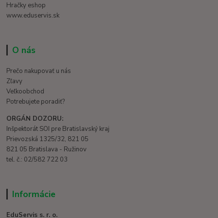
Hračky eshop
www.eduservis.sk
O nás
Prečo nakupovať u nás
Zľavy
Veľkoobchod
Potrebujete poradiť?
ORGÁN DOZORU:
Inšpektorát SOI pre Bratislavský kraj
Prievozská 1325/32, 821 05
821 05 Bratislava - Ružinov
tel. č.: 02/582 722 03
Informácie
EduServis s. r. o.