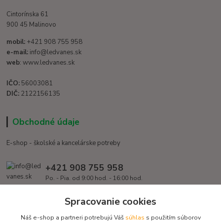
Cintorínska 61
900 45 Malinovo
mobil:
+421 908 755 958
e-mail:
info@ledvanes.sk
web
: www.ledvanes.sk
IČO:
56003081
DIČ:
2122156135
Obchodné údaje
E-shop - školské a kancelárske potreby
+421 908 755 958
Po. - Pia. od 9:00 hod. - 16:00 hod.
info@ledvanes.sk
Spracovanie cookies
Náš e-shop a partneri potrebujú Váš
súhlas
s použitím súborov