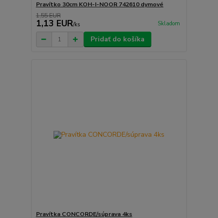
Pravítko 30cm KOH-I-NOOR 742610 dymové
1,55 EUR
1,13 EUR
Skladom
/
ks
Pridať do košíka
Pravítka CONCORDE/súprava 4ks