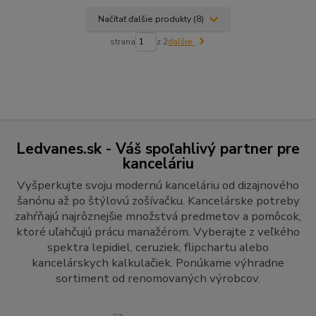
Načítať ďalšie produkty (8)
strana
z 2
ďalšie
Ledvanes.sk - Váš spoľahlivý partner pre
kanceláriu
Vyšperkujte svoju modernú kanceláriu od dizajnového
šanónu až po štýlovú zošívačku. Kancelárske potreby
zahŕňajú najrôznejšie množstvá predmetov a pomôcok,
ktoré uľahčujú prácu manažérom. Vyberajte z veľkého
spektra lepidiel, ceruziek, flipchartu alebo
kancelárskych kalkulačiek. Ponúkame výhradne
sortiment od renomovaných výrobcov.