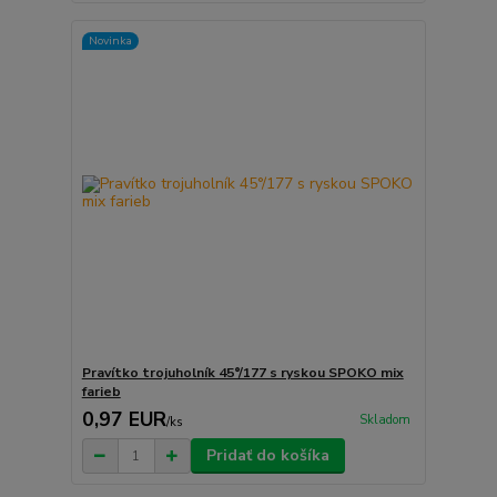
Novinka
Pravítko trojuholník 45°/177 s ryskou SPOKO mix
farieb
0,97 EUR
Skladom
/
ks
Pridať do košíka