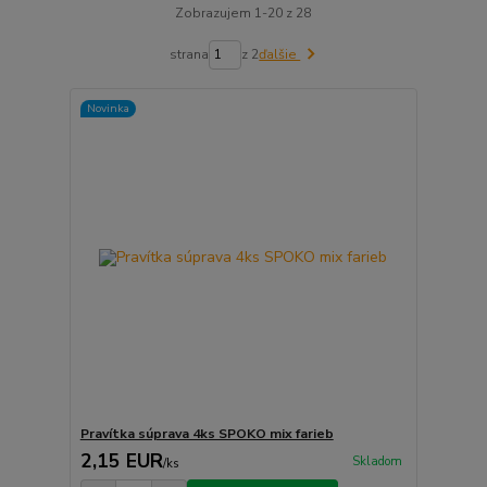
Zobrazujem 1-20 z 28
strana
z 2
ďalšie
Novinka
Pravítka súprava 4ks SPOKO mix farieb
2,15 EUR
Skladom
/
ks