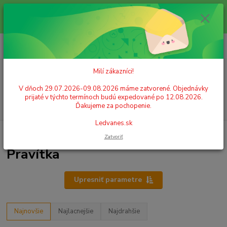
Milí zákazníci! V dňoch 29.07.2026-09.08.2026 máme zatvorené.
Objednávky prijaté v týchto termínoch budú expedované po 12.08.2026.
Ďakujeme za pochopenie. Ledvanes.sk
0
ks
+421 908 755 958
za
0,00 EUR
Po. - Pia. od 9:00 hod. - 16:00 hod.
Milí zákazníci!
Menu
V dňoch 29.07.2026-09.08.2026 máme zatvorené. Objednávky
prijaté v týchto termínoch budú expedované po 12.08.2026.
Hľadať
Ďakujeme za pochopenie.
Ledvanes.sk
Úvod
ŠKOLSKÉ POTREBY
Rysovanie
Pravítka
Zatvoriť
Pravítka
Upresniť parametre
Najnovšie
Najlacnejšie
Najdrahšie