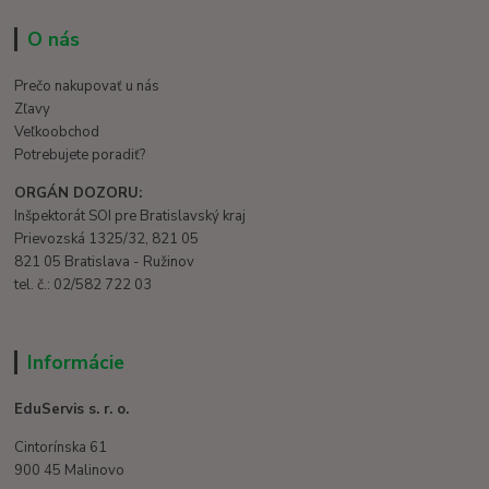
O nás
Prečo nakupovať u nás
Zľavy
Veľkoobchod
Potrebujete poradiť?
ORGÁN DOZORU:
Inšpektorát SOI pre Bratislavský kraj
Prievozská 1325/32, 821 05
821 05 Bratislava - Ružinov
tel. č.: 02/582 722 03
Informácie
EduServis s. r. o.
Cintorínska 61
900 45 Malinovo