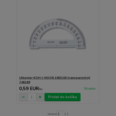
Uhlomer KOH-I-NOOR 180/100 transparentný
746168
0,59 EUR
Skladom
/
ks
Pridať do košíka
strana
z 1