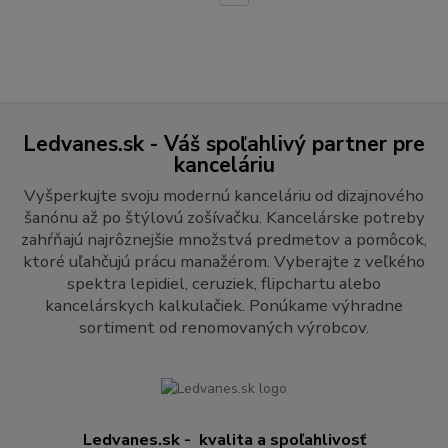
Ledvanes.sk - Váš spoľahlivý partner pre
kanceláriu
Vyšperkujte svoju modernú kanceláriu od dizajnového
šanónu až po štýlovú zošívačku. Kancelárske potreby
zahŕňajú najrôznejšie množstvá predmetov a pomôcok,
ktoré uľahčujú prácu manažérom. Vyberajte z veľkého
spektra lepidiel, ceruziek, flipchartu alebo
kancelárskych kalkulačiek. Ponúkame výhradne
sortiment od renomovaných výrobcov.
Ledvanes.sk - kvalita a spoľahlivosť