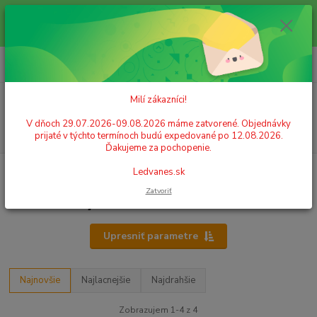
Milí zákazníci! V dňoch 29.07.2026-09.08.2026 máme zatvorené.
Objednávky prijaté v týchto termínoch budú expedované po 12.08.2026.
Ďakujeme za pochopenie. Ledvanes.sk
0
ks
+421 908 755 958
za
0,00 EUR
Po. - Pia. od 9:00 hod. - 16:00 hod.
Menu
Milí zákazníci!
V dňoch 29.07.2026-09.08.2026 máme zatvorené. Objednávky
Hľadať
prijaté v týchto termínoch budú expedované po 12.08.2026.
Ďakujeme za pochopenie.
Úvod
KANCELÁRSKE POTREBY
Rysovanie
Uhlomery
Ledvanes.sk
Zatvoriť
Uhlomery
Upresniť parametre
Najnovšie
Najlacnejšie
Najdrahšie
Zobrazujem 1-4 z 4