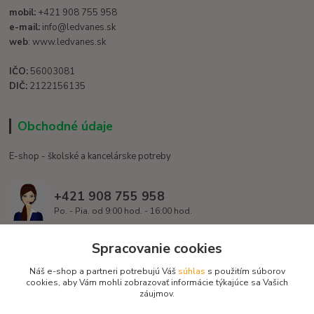
mobil:
+421 908 755 958
e-mail:
info@ledvanes.sk
web
: www.ledvanes.sk
IČO:
56003081
DIČ:
2122156135
Obchodné údaje
E-shop - školské a kancelárske potreby
+421 908 755 958
Po. - Pia. od 9:00 hod. - 16:00 hod.
info@ledvanes.sk
Spracovanie cookies
Náš e-shop a partneri potrebujú Váš
súhlas
s použitím súborov
cookies, aby Vám mohli zobrazovať informácie týkajúce sa Vašich
záujmov.