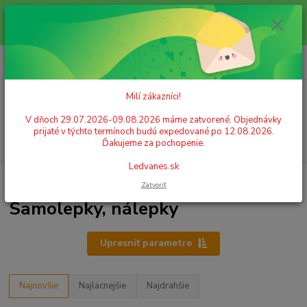
Milí zákazníci! V dňoch 29.07.2026-09.08.2026 máme zatvorené.
Objednávky prijaté v týchto termínoch budú expedované po 12.08.2026.
Ďakujeme za pochopenie. Ledvanes.sk
0
ks
+421 908 755 958
za
0,00 EUR
Po. - Pia. od 9:00 hod. - 16:00 hod.
Milí zákazníci!
Menu
V dňoch 29.07.2026-09.08.2026 máme zatvorené. Objednávky
prijaté v týchto termínoch budú expedované po 12.08.2026.
Hľadať
Ďakujeme za pochopenie.
Ledvanes.sk
Úvod
KREATIVITA A ZÁBAVA
Samolepky, nálepky
Zatvoriť
Samolepky, nálepky
Upresniť parametre
Najnovšie
Najlacnejšie
Najdrahšie