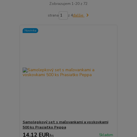
Zobrazujem 1-20 z 72
strana
z 4
ďalšie
Novinka
Samolepkový set s maľovankami a voskovkami
500 ks Prasiatko Peppa
14,12 EUR
Skladom
/
ks