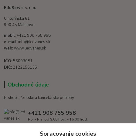
EduServis s. r. o.
Cintorínska 61
900 45 Malinovo
mobil:
+421 908 755 958
e-mail:
info@ledvanes.sk
web
: www.ledvanes.sk
IČO:
56003081
DIČ:
2122156135
Obchodné údaje
E-shop - školské a kancelárske potreby
+421 908 755 958
Po. - Pia. od 9:00 hod. - 16:00 hod.
info@ledvanes.sk
Spracovanie cookies