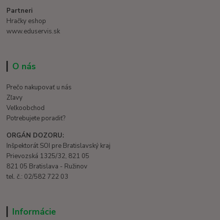
Partneri
Hračky eshop
www.eduservis.sk
O nás
Prečo nakupovať u nás
Zľavy
Veľkoobchod
Potrebujete poradiť?
ORGÁN DOZORU:
Inšpektorát SOI pre Bratislavský kraj
Prievozská 1325/32, 821 05
821 05 Bratislava - Ružinov
tel. č.: 02/582 722 03
Informácie