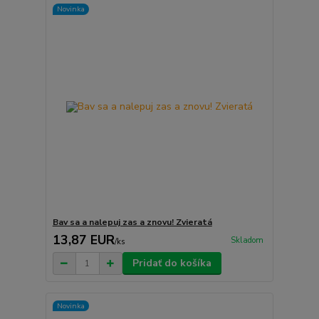
Novinka
Bav sa a nalepuj zas a znovu! Zvieratá
13,87 EUR
Skladom
/
ks
Pridať do košíka
Novinka