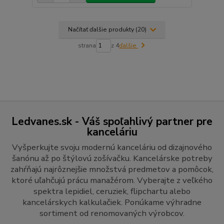
Načítať ďalšie produkty (20)
strana
z 4
ďalšie
Ledvanes.sk - Váš spoľahlivý partner pre
kanceláriu
Vyšperkujte svoju modernú kanceláriu od dizajnového
šanónu až po štýlovú zošívačku. Kancelárske potreby
zahŕňajú najrôznejšie množstvá predmetov a pomôcok,
ktoré uľahčujú prácu manažérom. Vyberajte z veľkého
spektra lepidiel, ceruziek, flipchartu alebo
kancelárskych kalkulačiek. Ponúkame výhradne
sortiment od renomovaných výrobcov.