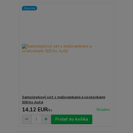
Novinka
Samolepkový set s maľovankami a voskovkami
500 ks Autá
14,12 EUR
Skladom
/
ks
Pridať do košíka