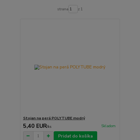
strana
z 1
Stojan na perá POLYTUBE modrý
5,40 EUR
Skladom
/
ks
Pridať do košíka