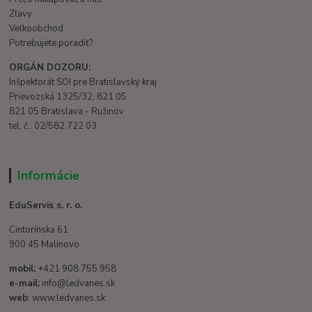
Zľavy
Veľkoobchod
Potrebujete poradiť?
ORGÁN DOZORU:
Inšpektorát SOI pre Bratislavský kraj
Prievozská 1325/32, 821 05
821 05 Bratislava - Ružinov
tel. č.: 02/582 722 03
Informácie
EduServis s. r. o.
Cintorínska 61
900 45 Malinovo
mobil:
+421 908 755 958
e-mail:
info@ledvanes.sk
web
: www.ledvanes.sk