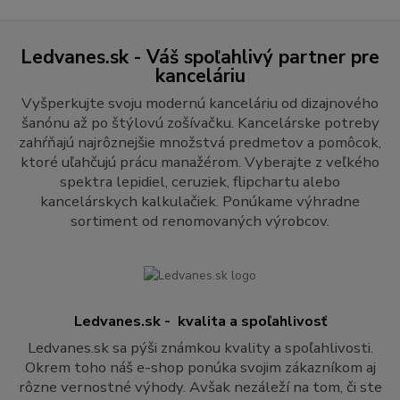
Ledvanes.sk - Váš spoľahlivý partner pre
kanceláriu
Vyšperkujte svoju modernú kanceláriu od dizajnového
šanónu až po štýlovú zošívačku. Kancelárske potreby
zahŕňajú najrôznejšie množstvá predmetov a pomôcok,
ktoré uľahčujú prácu manažérom. Vyberajte z veľkého
spektra lepidiel, ceruziek, flipchartu alebo
kancelárskych kalkulačiek. Ponúkame výhradne
sortiment od renomovaných výrobcov.
Ledvanes.sk - kvalita a spoľahlivosť
Ledvanes.sk sa pýši známkou kvality a spoľahlivosti.
Okrem toho náš e-shop ponúka svojim zákazníkom aj
rôzne vernostné výhody. Avšak nezáleží na tom, či ste