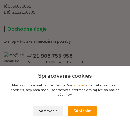
IČO:
56003081
DIČ:
2122156135
Obchodné údaje
E-shop - školské a kancelárske potreby
+421 908 755 958
Po. - Pia. od 9:00 hod. - 16:00 hod.
info@ledvanes.sk
Spracovanie cookies
Náš e-shop a partneri potrebujú Váš
súhlas
s použitím súborov
cookies, aby Vám mohli zobrazovať informácie týkajúce sa Vašich
záujmov.
Súhlasím
Nastavenia
Copyright © 2016 EduServis s. r. o. - Všetky práva vyhradené / Design
EduServis
Vytvorené na
Eshop-rychlo.sk