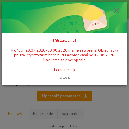
Milí zákazníci! V dňoch 29.07.2026-09.08.2026 máme zatvorené.
Objednávky prijaté v týchto termínoch budú expedované po 12.08.2026.
Ďakujeme za pochopenie. Ledvanes.sk
0
ks
+421 908 755 958
za
0,00 EUR
Po. - Pia. od 9:00 hod. - 16:00 hod.
Menu
Milí zákazníci!
V dňoch 29.07.2026-09.08.2026 máme zatvorené. Objednávky
Hľadať
prijaté v týchto termínoch budú expedované po 12.08.2026.
Ďakujeme za pochopenie.
Úvod
KANCELÁRSKE POTREBY
Listové spony, klipy, stojany
Stojany
Ledvanes.sk
Zatvoriť
Stojany
Upresniť parametre
Najnovšie
Najlacnejšie
Najdrahšie
Zobrazujem 1-6 z 6