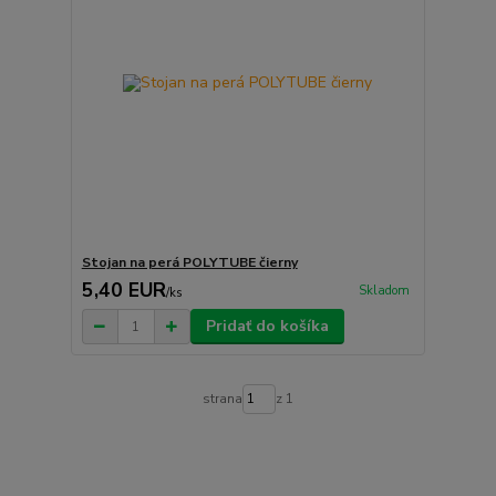
Stojan na perá POLYTUBE čierny
5,40 EUR
Skladom
/
ks
Pridať do košíka
strana
z 1