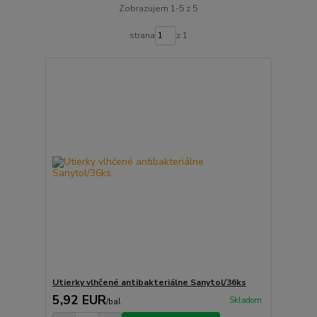
Zobrazujem 1-5 z 5
strana
z 1
Utierky vlhčené antibakteriálne Sanytol/36ks
5,92 EUR
Skladom
/
bal