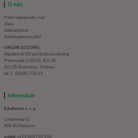
O nás
Prečo nakupovať u nás
Zľavy
Veľkoobchod
Potrebujete poradiť?
ORGÁN DOZORU:
Inšpektorát SOI pre Bratislavský kraj
Prievozská 1325/32, 821 05
821 05 Bratislava - Ružinov
tel. č.: 02/582 722 03
Informácie
EduServis s. r. o.
Cintorínska 61
900 45 Malinovo
mobil:
+421 908 755 958