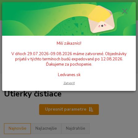
Milí zákazníci! V dňoch 29.07.2026-09.08.2026 máme zatvorené.
Objednávky prijaté v týchto termínoch budú expedované po 12.08.2026.
Ďakujeme za pochopenie. Ledvanes.sk
0
ks
+421 908 755 958
za
0,00 EUR
Po. - Pia. od 9:00 hod. - 16:00 hod.
Milí zákazníci!
Menu
V dňoch 29.07.2026-09.08.2026 máme zatvorené. Objednávky
prijaté v týchto termínoch budú expedované po 12.08.2026.
Hľadať
Ďakujeme za pochopenie.
Ledvanes.sk
Úvod
HYGIENICKÉ POTREBY, SANITA
Utierky čistiace
Zatvoriť
Utierky čistiace
Upresniť parametre
Najnovšie
Najlacnejšie
Najdrahšie