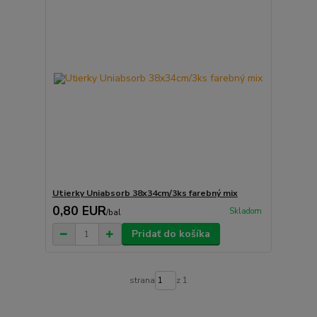
Utierky Uniabsorb 38x34cm/3ks farebný mix
0,80 EUR
Skladom
/
bal
Pridať do košíka
strana
z 1