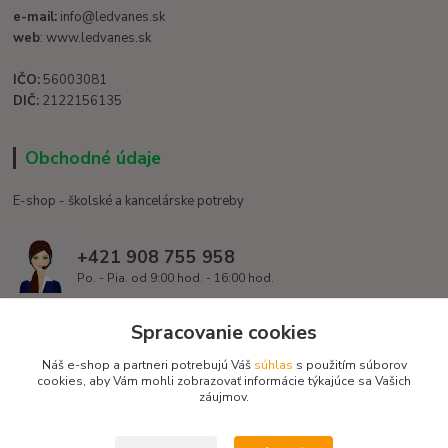
e-mail:
info@ledvanes.sk
web
: www.ledvanes.sk
IČO:
56003081
DIČ:
2122156135
Obchodné údaje
E-shop - školské a kancelárske potreby
+421 908 755 958
Po. - Pia. od 9:00 hod. - 16:00 hod.
info@ledvanes.sk
Spracovanie cookies
Náš e-shop a partneri potrebujú Váš
súhlas
s použitím súborov
cookies, aby Vám mohli zobrazovať informácie týkajúce sa Vašich
záujmov.