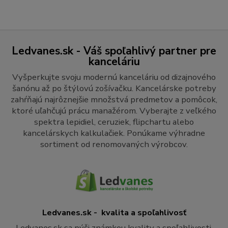
Ledvanes.sk - Váš spoľahlivý partner pre
kanceláriu
Vyšperkujte svoju modernú kanceláriu od dizajnového
šanónu až po štýlovú zošívačku. Kancelárske potreby
zahŕňajú najrôznejšie množstvá predmetov a pomôcok,
ktoré uľahčujú prácu manažérom. Vyberajte z veľkého
spektra lepidiel, ceruziek, flipchartu alebo
kancelárskych kalkulačiek. Ponúkame výhradne
sortiment od renomovaných výrobcov.
Ledvanes.sk - kvalita a spoľahlivosť
Ledvanes.sk sa pýši známkou kvality a spoľahlivosti.