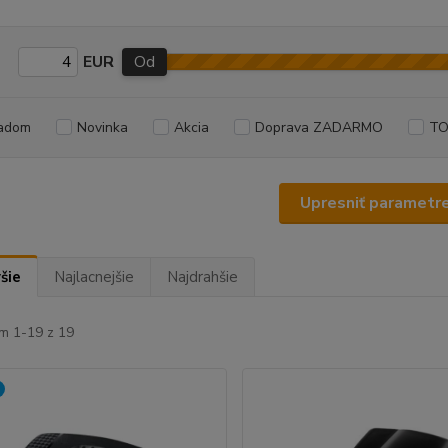
EUR
Od
adom
Novinka
Akcia
Doprava ZADARMO
TO
Upresniť parametr
šie
Najlacnejšie
Najdrahšie
m 1-19 z 19