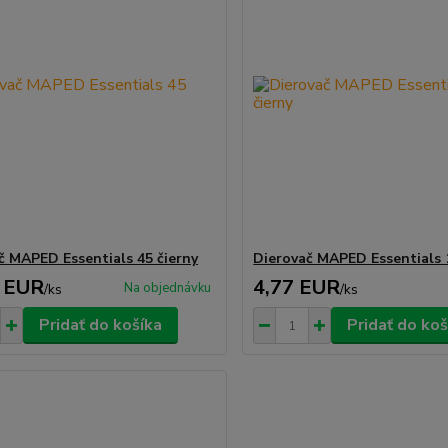
č MAPED Essentials 45 čierny
Dierovač MAPED Essentials 
 EUR
4,77 EUR
Na objednávku
/
ks
/
ks
Pridať do košíka
Pridať do koš