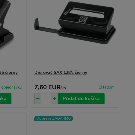
35 čierny
Dierovač SAX 128/s čierny
7,60 EUR
 objednávku
Skladom
/
ks
íka
Pridať do košíka
Doprava ZADARMO