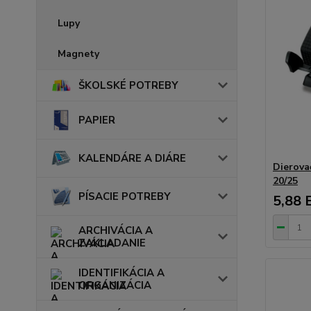
Lupy
Magnety
ŠKOLSKÉ POTREBY
PAPIER
KALENDÁRE A DIÁRE
Dierova
20/25
PÍSACIE POTREBY
5,88 
ARCHIVÁCIA A
ZAKLADANIE
IDENTIFIKÁCIA A
ORGANIZÁCIA