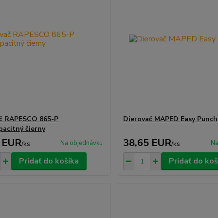
ač RAPESCO 865-P
Dierovač MAPED Easy Punch
pacitný čierny
 EUR
38,65 EUR
Na objednávku
Na
/
ks
/
ks
Pridať do košíka
Pridať do koš