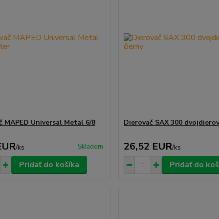
č MAPED Universal Metal 6/8
Dierovač SAX 300 dvojdierov
EUR
26,52 EUR
Skladom
/
ks
/
ks
Pridať do košíka
Pridať do koš