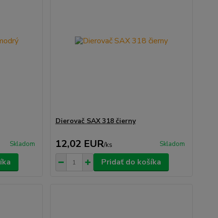
Dierovač SAX 318 čierny
12,02 EUR
Skladom
Skladom
/
ks
íka
Pridať do košíka