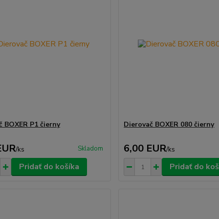
č BOXER P1 čierny
Dierovač BOXER 080 čierny
EUR
6,00 EUR
Skladom
/
ks
/
ks
Pridať do košíka
Pridať do koš