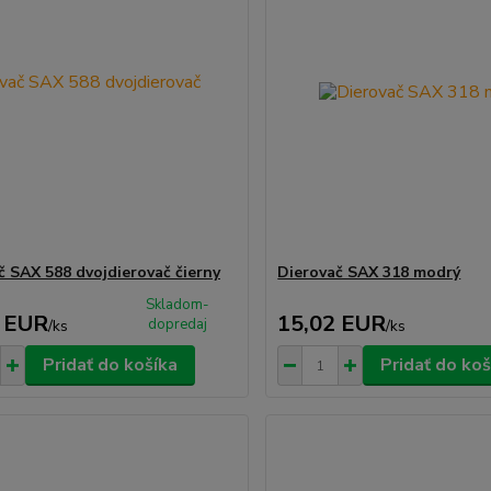
č SAX 588 dvojdierovač čierny
Dierovač SAX 318 modrý
Skladom-
 EUR
15,02 EUR
dopredaj
/
ks
/
ks
Pridať do košíka
Pridať do koš