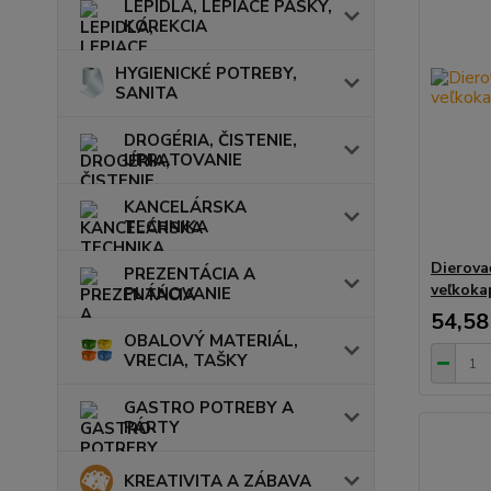
LEPIDLÁ, LEPIACE PÁSKY,
KOREKCIA
HYGIENICKÉ POTREBY,
SANITA
DROGÉRIA, ČISTENIE,
UPRATOVANIE
KANCELÁRSKA
TECHNIKA
Dierov
PREZENTÁCIA A
veľkoka
PLÁNOVANIE
54,58
OBALOVÝ MATERIÁL,
VRECIA, TAŠKY
GASTRO POTREBY A
PÁRTY
KREATIVITA A ZÁBAVA