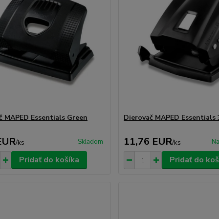
č MAPED Essentials Green
Dierovač MAPED Essentials 
EUR
11,76 EUR
Skladom
Na
/
ks
/
ks
Pridať do košíka
Pridať do koš