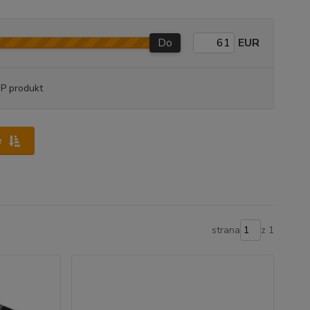
Do
EUR
P produkt
e
strana
z 1