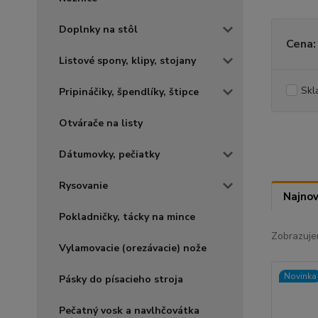
Doplnky na stôl
Cena:
Listové spony, klipy, stojany
Skl
Pripináčiky, špendlíky, štipce
Otvárače na listy
Dátumovky, pečiatky
Rysovanie
Najnov
Pokladničky, tácky na mince
Zobrazuje
Vylamovacie (orezávacie) nože
Novinka
Pásky do písacieho stroja
Pečatný vosk a navlhčovátka