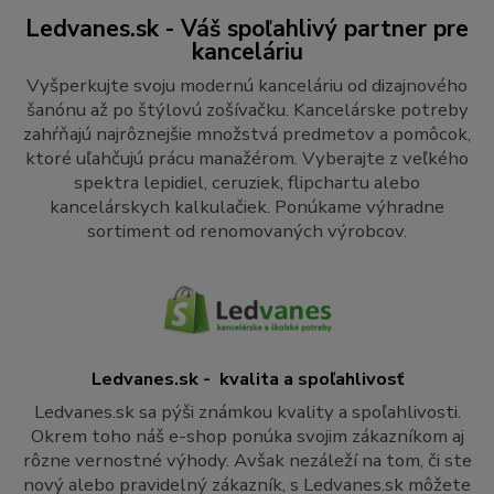
Ledvanes.sk - Váš spoľahlivý partner pre
kanceláriu
Vyšperkujte svoju modernú kanceláriu od dizajnového
šanónu až po štýlovú zošívačku. Kancelárske potreby
zahŕňajú najrôznejšie množstvá predmetov a pomôcok,
ktoré uľahčujú prácu manažérom. Vyberajte z veľkého
spektra lepidiel, ceruziek, flipchartu alebo
kancelárskych kalkulačiek. Ponúkame výhradne
sortiment od renomovaných výrobcov.
Ledvanes.sk - kvalita a spoľahlivosť
Ledvanes.sk sa pýši známkou kvality a spoľahlivosti.
Okrem toho náš e-shop ponúka svojim zákazníkom aj
rôzne vernostné výhody. Avšak nezáleží na tom, či ste
nový alebo pravidelný zákazník, s Ledvanes.sk môžete