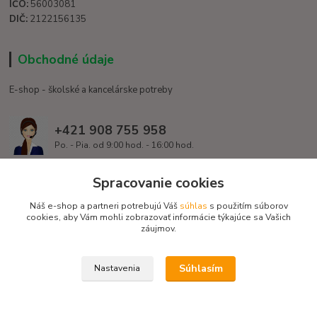
IČO:
56003081
DIČ:
2122156135
Obchodné údaje
E-shop - školské a kancelárske potreby
+421 908 755 958
Po. - Pia. od 9:00 hod. - 16:00 hod.
info@ledvanes.sk
Spracovanie cookies
Náš e-shop a partneri potrebujú Váš
súhlas
s použitím súborov
cookies, aby Vám mohli zobrazovať informácie týkajúce sa Vašich
záujmov.
Súhlasím
Nastavenia
Copyright © 2016 EduServis s. r. o. - Všetky práva vyhradené / Design
EduServis
Vytvorené na
Eshop-rychlo.sk