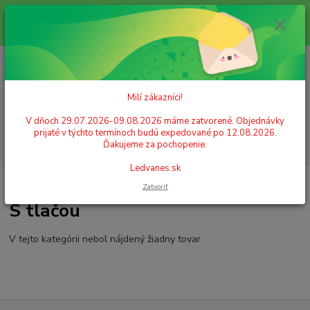
Milí zákazníci! V dňoch 29.07.2026-09.08.2026 máme zatvorené.
Objednávky prijaté v týchto termínoch budú expedované po 12.08.2026.
Ďakujeme za pochopenie. Ledvanes.sk
0
ks
+421 908 755 958
za
0,00 EUR
Po. - Pia. od 9:00 hod. - 16:00 hod.
Milí zákazníci!
Menu
V dňoch 29.07.2026-09.08.2026 máme zatvorené. Objednávky
prijaté v týchto termínoch budú expedované po 12.08.2026.
Hľadať
Ďakujeme za pochopenie.
Ledvanes.sk
Úvod
KANCELÁRSKE POTREBY
Kalkulačky
S tlačou
Zatvoriť
S tlačou
V tejto kategórii nebol nájdený žiadny tovar.