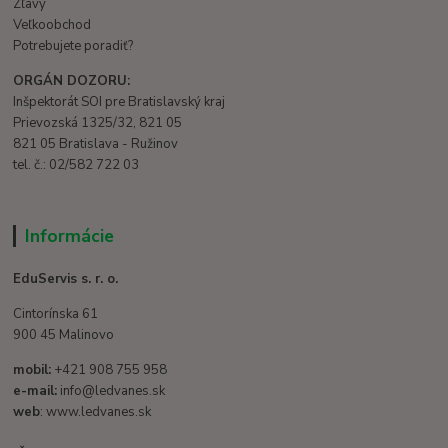
Zľavy
Veľkoobchod
Potrebujete poradiť?
ORGÁN DOZORU:
Inšpektorát SOI pre Bratislavský kraj
Prievozská 1325/32, 821 05
821 05 Bratislava - Ružinov
tel. č.: 02/582 722 03
Informácie
EduServis s. r. o.
Cintorínska 61
900 45 Malinovo
mobil:
+421 908 755 958
e-mail:
info@ledvanes.sk
web
: www.ledvanes.sk