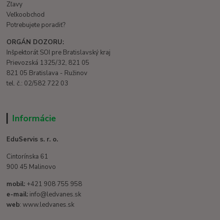
Zľavy
Veľkoobchod
Potrebujete poradiť?
ORGÁN DOZORU:
Inšpektorát SOI pre Bratislavský kraj
Prievozská 1325/32, 821 05
821 05 Bratislava - Ružinov
tel. č.: 02/582 722 03
Informácie
EduServis s. r. o.
Cintorínska 61
900 45 Malinovo
mobil:
+421 908 755 958
e-mail:
info@ledvanes.sk
web
: www.ledvanes.sk