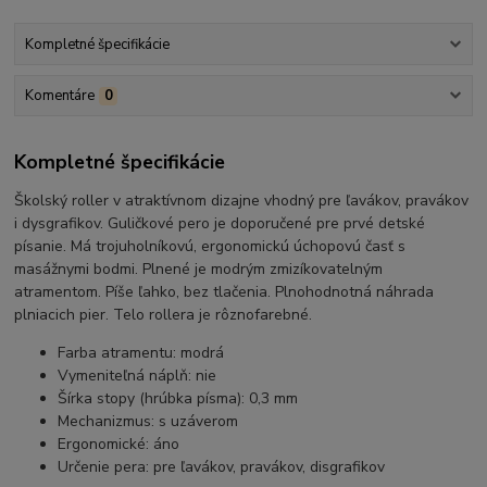
Kompletné špecifikácie
Komentáre
0
Kompletné špecifikácie
Školský roller v atraktívnom dizajne vhodný pre ľavákov, pravákov
i dysgrafikov. Guličkové pero je doporučené pre prvé detské
písanie. Má trojuholníkovú, ergonomickú úchopovú časť s
masážnymi bodmi. Plnené je modrým zmizíkovatelným
atramentom. Píše ľahko, bez tlačenia. Plnohodnotná náhrada
plniacich pier. Telo rollera je rôznofarebné.
Farba atramentu: modrá
Vymeniteľná náplň: nie
Šírka stopy (hrúbka písma): 0,3 mm
Mechanizmus: s uzáverom
Ergonomické: áno
Určenie pera: pre ľavákov, pravákov, disgrafikov