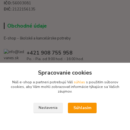
IČO:
56003081
DIČ:
2122156135
Obchodné údaje
E-shop - školské a kancelárske potreby
+421 908 755 958
Po. - Pia. od 9:00 hod. - 16:00 hod.
info@ledvanes.sk
Spracovanie cookies
Náš e-shop a partneri potrebujú Váš
súhlas
s použitím súborov
cookies, aby Vám mohli zobrazovať informácie týkajúce sa Vašich
záujmov.
Súhlasím
Nastavenia
Copyright © 2016 EduServis s. r. o. - Všetky práva vyhradené / Design
EduServis
Vytvorené na
Eshop-rychlo.sk