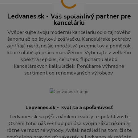
Ledvanes.sk - Váš spoľahlivý partner pre
kanceláriu
Vyšperkujte svoju modernú kanceláriu od dizajnového
šanónu až po štýlovú zošívačku. Kancelárske potreby
zahŕňajú najrôznejšie množstvá predmetov a pomôcok,
ktoré uľahčujú prácu manažérom. Vyberajte z veľkého
spektra lepidiel, ceruziek, flipchartu alebo
kancelárskych kalkulačiek. Ponúkame výhradne
sortiment od renomovaných výrobcov.
Ledvanes.sk - kvalita a spoľahlivosť
Ledvanes.sk sa pýši známkou kvality a spoľahlivosti.
Okrem toho náš e-shop ponúka svojim zákazníkom aj
rôzne vernostné výhody. Avšak nezáleží na tom, či ste
nový alebo pravidelný zákazník, s Ledvanes.sk môžete