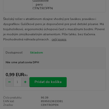
Školský roller v atraktívnom dizajne vhodný pre ľavákov, pravákov i
dysgrafikov. Guličkové pero je doporučené pre prvé detské písanie. Má
trojuholníkovú, ergonomickú úchopovú časť s masážnymi bodmi. Plnené
je modrým zmizíkovatelným atramentom. Píše ľahko, bez tlačenia.
Plnohodnotná náhrada plniacich...
celý popis
Dostupnosť
Skladom
Nie sme platcovia DPH
0,99 EUR
/
ks
Pridať do košíka
Číslo produktu:
90.39
EAN kód:
8595013623381
Značka:
CENTROPEN