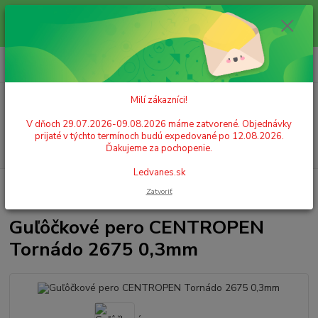
Milí zákazníci! V dňoch 29.07.2026-09.08.2026 máme zatvorené.
Objednávky prijaté v týchto termínoch budú expedované po 12.08.2026.
Ďakujeme za pochopenie. Ledvanes.sk
0
ks
+421 908 755 958
za
0,00 EUR
Po. - Pia. od 9:00 hod. - 16:00 hod.
Milí zákazníci!
Menu
V dňoch 29.07.2026-09.08.2026 máme zatvorené. Objednávky
prijaté v týchto termínoch budú expedované po 12.08.2026.
Hľadať
Ďakujeme za pochopenie.
Ledvanes.sk
Úvod
PÍSACIE POTREBY
Perá gélové, rollery
Guľôčkové pero
Zatvoriť
CENTROPEN Tornádo 2675 0,3mm
Guľôčkové pero CENTROPEN
Tornádo 2675 0,3mm