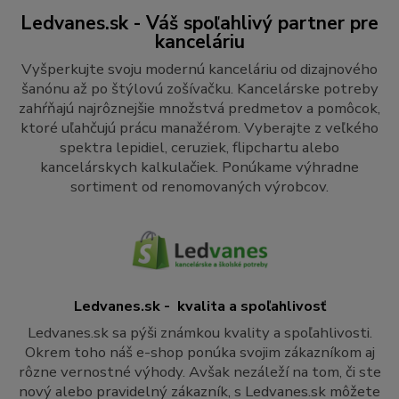
Ledvanes.sk - Váš spoľahlivý partner pre
kanceláriu
Vyšperkujte svoju modernú kanceláriu od dizajnového
šanónu až po štýlovú zošívačku. Kancelárske potreby
zahŕňajú najrôznejšie množstvá predmetov a pomôcok,
ktoré uľahčujú prácu manažérom. Vyberajte z veľkého
spektra lepidiel, ceruziek, flipchartu alebo
kancelárskych kalkulačiek. Ponúkame výhradne
sortiment od renomovaných výrobcov.
Ledvanes.sk - kvalita a spoľahlivosť
Ledvanes.sk sa pýši známkou kvality a spoľahlivosti.
Okrem toho náš e-shop ponúka svojim zákazníkom aj
rôzne vernostné výhody. Avšak nezáleží na tom, či ste
nový alebo pravidelný zákazník, s Ledvanes.sk môžete