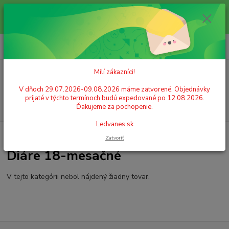
Milí zákazníci! V dňoch 29.07.2026-09.08.2026 máme zatvorené.
Objednávky prijaté v týchto termínoch budú expedované po 12.08.2026.
Ďakujeme za pochopenie. Ledvanes.sk
0
ks
+421 908 755 958
za
0,00 EUR
Po. - Pia. od 9:00 hod. - 16:00 hod.
Milí zákazníci!
Menu
V dňoch 29.07.2026-09.08.2026 máme zatvorené. Objednávky
prijaté v týchto termínoch budú expedované po 12.08.2026.
Hľadať
Ďakujeme za pochopenie.
Ledvanes.sk
Úvod
KALENDÁRE A DIÁRE
Diáre 18-mesačné
Zatvoriť
Diáre 18-mesačné
V tejto kategórii nebol nájdený žiadny tovar.