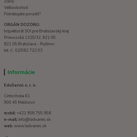
Zľavy
Veľkoobchod
Potrebujete poradiť?
ORGÁN DOZORU:
Inšpektorát SOI pre Bratislavský kraj
Prievozská 1325/32, 821 05
821 05 Bratislava - Ružinov
tel. č.: 02/582 722 03
Informácie
EduServis s. r. o.
Cintorínska 61
900 45 Malinovo
mobil:
+421 908 755 958
e-mail:
info@ledvanes.sk
web
: www.ledvanes.sk