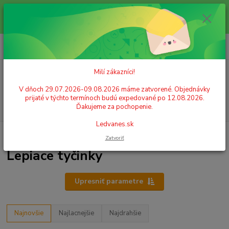
Milí zákazníci! V dňoch 29.07.2026-09.08.2026 máme zatvorené.
Objednávky prijaté v týchto termínoch budú expedované po 12.08.2026.
Ďakujeme za pochopenie. Ledvanes.sk
0
ks
+421 908 755 958
za
0,00 EUR
Po. - Pia. od 9:00 hod. - 16:00 hod.
Milí zákazníci!
Menu
V dňoch 29.07.2026-09.08.2026 máme zatvorené. Objednávky
prijaté v týchto termínoch budú expedované po 12.08.2026.
Hľadať
Ďakujeme za pochopenie.
Ledvanes.sk
Úvod
ŠKOLSKÉ POTREBY
Lepidlá
Lepiace tyčinky
Zatvoriť
Lepiace tyčinky
Upresniť parametre
Najnovšie
Najlacnejšie
Najdrahšie