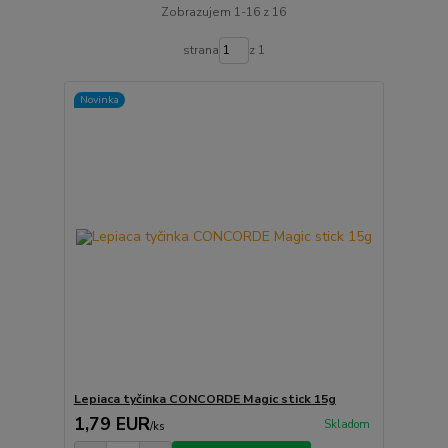
Zobrazujem 1-16 z 16
strana
z 1
Novinka
Lepiaca tyčinka CONCORDE Magic stick 15g
1,79 EUR
Skladom
/
ks