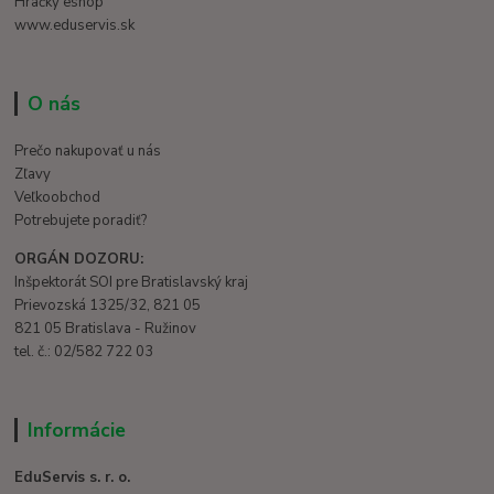
Hračky eshop
www.eduservis.sk
O nás
Prečo nakupovať u nás
Zľavy
Veľkoobchod
Potrebujete poradiť?
ORGÁN DOZORU:
Inšpektorát SOI pre Bratislavský kraj
Prievozská 1325/32, 821 05
821 05 Bratislava - Ružinov
tel. č.: 02/582 722 03
Informácie
EduServis s. r. o.