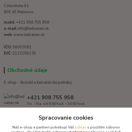
Cintorínska 61
900 45 Malinovo
mobil:
+421 908 755 958
e-mail:
info@ledvanes.sk
web
: www.ledvanes.sk
IČO:
56003081
DIČ:
2122156135
Obchodné údaje
E-shop - školské a kancelárske potreby
+421 908 755 958
Po. - Pia. od 9:00 hod. - 16:00 hod.
info@ledvanes.sk
Spracovanie cookies
Náš e-shop a partneri potrebujú Váš
súhlas
s použitím súborov
cookies, aby Vám mohli zobrazovať informácie týkajúce sa Vašich