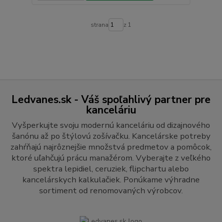
strana
z 1
Ledvanes.sk - Váš spoľahlivý partner pre
kanceláriu
Vyšperkujte svoju modernú kanceláriu od dizajnového
šanónu až po štýlovú zošívačku. Kancelárske potreby
zahŕňajú najrôznejšie množstvá predmetov a pomôcok,
ktoré uľahčujú prácu manažérom. Vyberajte z veľkého
spektra lepidiel, ceruziek, flipchartu alebo
kancelárskych kalkulačiek. Ponúkame výhradne
sortiment od renomovaných výrobcov.