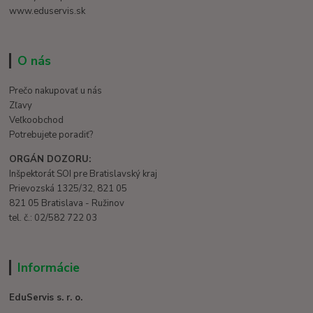
www.eduservis.sk
O nás
Prečo nakupovať u nás
Zľavy
Veľkoobchod
Potrebujete poradiť?
ORGÁN DOZORU:
Inšpektorát SOI pre Bratislavský kraj
Prievozská 1325/32, 821 05
821 05 Bratislava - Ružinov
tel. č.: 02/582 722 03
Informácie
EduServis s. r. o.