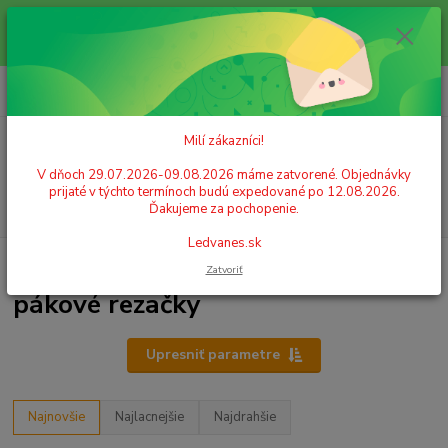
Milí zákazníci! V dňoch 29.07.2026-09.08.2026 máme zatvorené.
Objednávky prijaté v týchto termínoch budú expedované po 12.08.2026.
Ďakujeme za pochopenie. Ledvanes.sk
0
ks
+421 908 755 958
za
0,00 EUR
Po. - Pia. od 9:00 hod. - 16:00 hod.
Milí zákazníci!
Menu
V dňoch 29.07.2026-09.08.2026 máme zatvorené. Objednávky
prijaté v týchto termínoch budú expedované po 12.08.2026.
Hľadať
Ďakujeme za pochopenie.
Ledvanes.sk
Úvod
KANCELÁRSKA TECHNIKA
Rezanie
pákové rezačky
Zatvoriť
pákové rezačky
Upresniť parametre
Najnovšie
Najlacnejšie
Najdrahšie