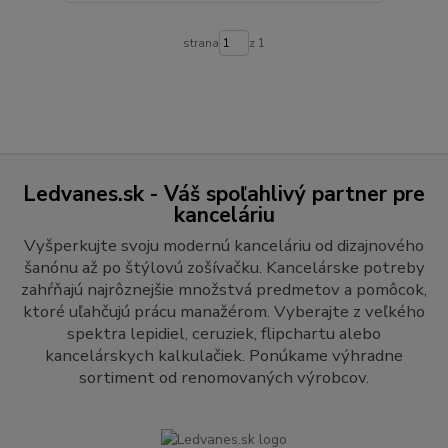
strana
z 1
Ledvanes.sk - Váš spoľahlivý partner pre
kanceláriu
Vyšperkujte svoju modernú kanceláriu od dizajnového
šanónu až po štýlovú zošívačku. Kancelárske potreby
zahŕňajú najrôznejšie množstvá predmetov a pomôcok,
ktoré uľahčujú prácu manažérom. Vyberajte z veľkého
spektra lepidiel, ceruziek, flipchartu alebo
kancelárskych kalkulačiek. Ponúkame výhradne
sortiment od renomovaných výrobcov.