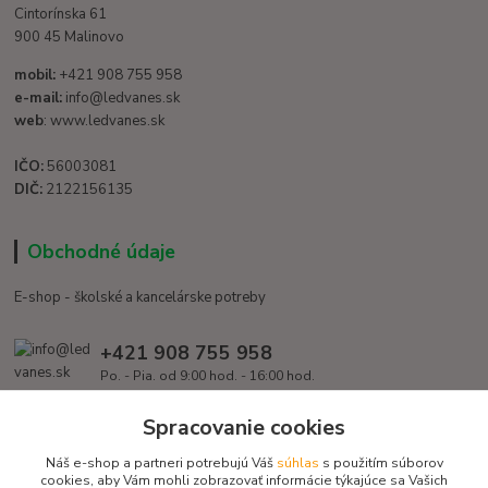
Cintorínska 61
900 45 Malinovo
mobil:
+421 908 755 958
e-mail:
info@ledvanes.sk
web
: www.ledvanes.sk
IČO:
56003081
DIČ:
2122156135
Obchodné údaje
E-shop - školské a kancelárske potreby
+421 908 755 958
Po. - Pia. od 9:00 hod. - 16:00 hod.
info@ledvanes.sk
Spracovanie cookies
Náš e-shop a partneri potrebujú Váš
súhlas
s použitím súborov
cookies, aby Vám mohli zobrazovať informácie týkajúce sa Vašich