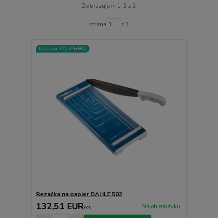
Zobrazujem 1-2 z 2
strana
z 1
Doprava ZADARMO
Rezačka na papier DAHLE 502
132,51 EUR
Na objednávku
/
ks