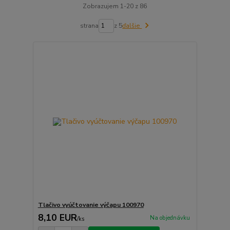
Zobrazujem 1-20 z 86
strana
z 5
ďalšie
Tlačivo vyúčtovanie výčapu 100970
8,10 EUR
Na objednávku
/
ks