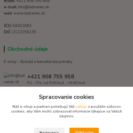
mobil:
+421 908 755 958
e-mail:
info@ledvanes.sk
web
: www.ledvanes.sk
IČO:
56003081
DIČ:
2122156135
Obchodné údaje
E-shop - školské a kancelárske potreby
+421 908 755 958
Po. - Pia. od 9:00 hod. - 16:00 hod.
info@ledvanes.sk
Spracovanie cookies
Náš e-shop a partneri potrebujú Váš
súhlas
s použitím súborov
cookies, aby Vám mohli zobrazovať informácie týkajúce sa Vašich
záujmov.
Súhlasím
Nastavenia