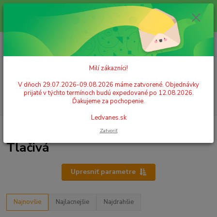
Milí zákazníci! V dňoch 29.07.2026-09.08.2026 máme zatvorené.
Objednávky prijaté v týchto termínoch budú expedované po 12.08.2026.
Ďakujeme za pochopenie. Ledvanes.sk
0
ks
+421 908 755 958
za
0,00 EUR
Po. - Pia. od 9:00 hod. - 16:00 hod.
Milí zákazníci!
Menu
V dňoch 29.07.2026-09.08.2026 máme zatvorené. Objednávky
prijaté v týchto termínoch budú expedované po 12.08.2026.
Hľadať
Ďakujeme za pochopenie.
Ledvanes.sk
Úvod
PAPIER
Tlačivá
Zatvoriť
Tlačivá
Upresniť parametre
Najnovšie
Najlacnejšie
Najdrahšie