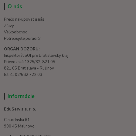
O nás
Prečo nakupovať u nás
Zľavy
Veľkoobchod
Potrebujete poradiť?
ORGÁN DOZORU:
Inšpektorát SOI pre Bratislavský kraj
Prievozská 1325/32, 821 05
821 05 Bratislava - Ružinov
tel. č.: 02/582 722 03
Informácie
EduServis s. r. o.
Cintorínska 61
900 45 Malinovo