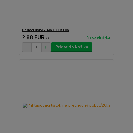
Podací lístok A6/100listov
2,88 EUR
Na objednávku
/
ks
Pridať do košíka