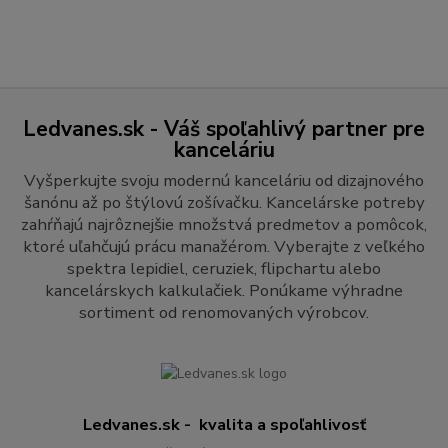
Ledvanes.sk - Váš spoľahlivý partner pre
kanceláriu
Vyšperkujte svoju modernú kanceláriu od dizajnového
šanónu až po štýlovú zošívačku. Kancelárske potreby
zahŕňajú najrôznejšie množstvá predmetov a pomôcok,
ktoré uľahčujú prácu manažérom. Vyberajte z veľkého
spektra lepidiel, ceruziek, flipchartu alebo
kancelárskych kalkulačiek. Ponúkame výhradne
sortiment od renomovaných výrobcov.
Ledvanes.sk - kvalita a spoľahlivosť