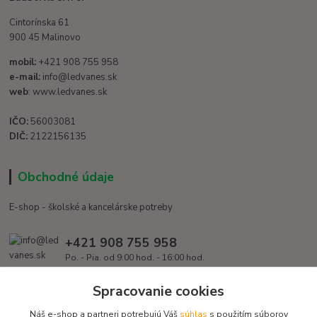
Cintorínska 61
900 45 Malinovo
mobil:
+421 908 755 958
e-mail:
info@ledvanes.sk
web
: www.ledvanes.sk
IČO:
56003081
DIČ:
2122156135
Obchodné údaje
E-shop - školské a kancelárske potreby
+421 908 755 958
Po. - Pia. od 9:00 hod. - 16:00 hod.
info@ledvanes.sk
Spracovanie cookies
Náš e-shop a partneri potrebujú Váš
súhlas
s použitím súborov