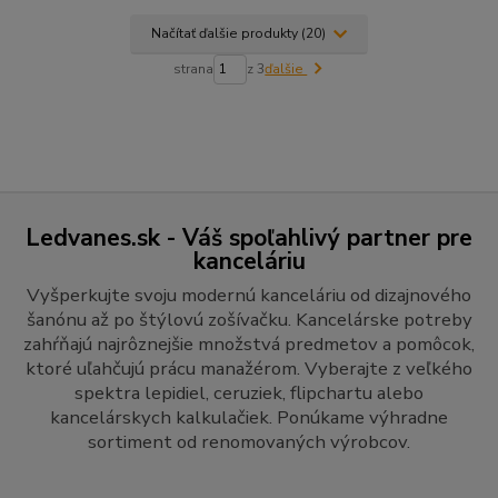
Načítať ďalšie produkty (20)
strana
z 3
ďalšie
Ledvanes.sk - Váš spoľahlivý partner pre
kanceláriu
Vyšperkujte svoju modernú kanceláriu od dizajnového
šanónu až po štýlovú zošívačku. Kancelárske potreby
zahŕňajú najrôznejšie množstvá predmetov a pomôcok,
ktoré uľahčujú prácu manažérom. Vyberajte z veľkého
spektra lepidiel, ceruziek, flipchartu alebo
kancelárskych kalkulačiek. Ponúkame výhradne
sortiment od renomovaných výrobcov.