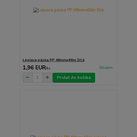
Lepiaca páska PP 48mmx66m žltá
1,96 EUR
Skladom
/
ks
Pridať do košíka