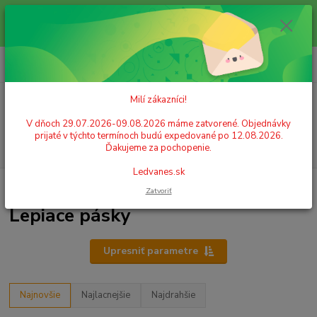
Milí zákazníci! V dňoch 29.07.2026-09.08.2026 máme zatvorené.
Objednávky prijaté v týchto termínoch budú expedované po 12.08.2026.
Ďakujeme za pochopenie. Ledvanes.sk
0
ks
+421 908 755 958
za
0,00 EUR
Po. - Pia. od 9:00 hod. - 16:00 hod.
Milí zákazníci!
Menu
V dňoch 29.07.2026-09.08.2026 máme zatvorené. Objednávky
prijaté v týchto termínoch budú expedované po 12.08.2026.
Hľadať
Ďakujeme za pochopenie.
Ledvanes.sk
Úvod
LEPIDLÁ, LEPIACE PÁSKY, KOREKCIA
Lepiace pásky
Zatvoriť
Lepiace pásky
Upresniť parametre
Najnovšie
Najlacnejšie
Najdrahšie