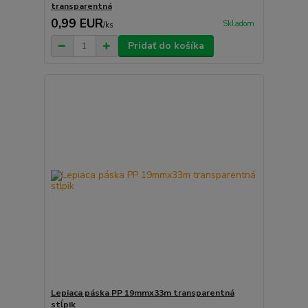
transparentná
0,99 EUR
Skladom
/
ks
Pridať do košíka
Lepiaca páska PP 19mmx33m transparentná
stĺpik