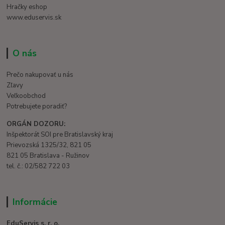
Hračky eshop
www.eduservis.sk
O nás
Prečo nakupovať u nás
Zľavy
Veľkoobchod
Potrebujete poradiť?
ORGÁN DOZORU:
Inšpektorát SOI pre Bratislavský kraj
Prievozská 1325/32, 821 05
821 05 Bratislava - Ružinov
tel. č.: 02/582 722 03
Informácie
EduServis s. r. o.