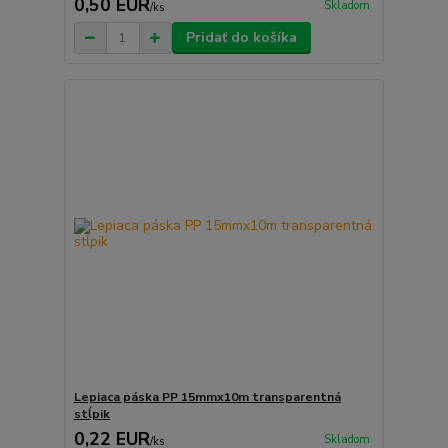
0,50 EUR
Skladom
/
ks
Pridať do košíka
Lepiaca páska PP 15mmx10m transparentná
stĺpik
0,22 EUR
Skladom
/
ks