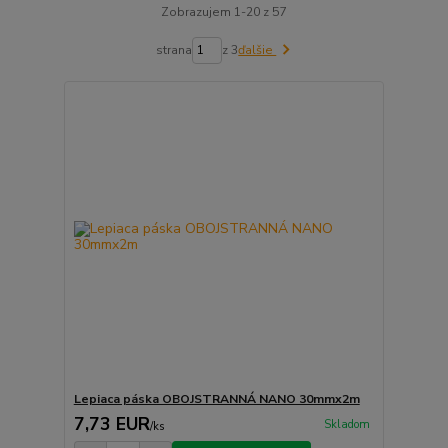
Zobrazujem 1-20 z 57
strana
z 3
ďalšie
Lepiaca páska OBOJSTRANNÁ NANO 30mmx2m
7,73 EUR
Skladom
/
ks