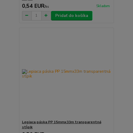
0,54 EUR
Skladom
/
ks
Pridať do košíka
Lepiaca páska PP 15mmx33m transparentná
stĺpik