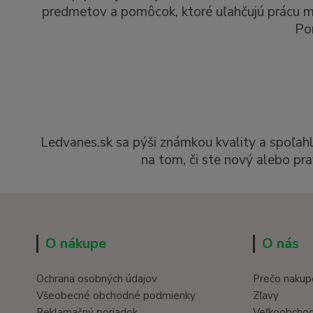
predmetov a pomôcok, ktoré uľahčujú prácu man
Po
Ledvanes.sk sa pýši známkou kvality a spoľah
na tom, či ste nový alebo pra
O nákupe
O nás
Ochrana osobných údajov
Prečo nakup
Všeobecné obchodné podmienky
Zľavy
Reklamačný poriadok
Veľkoobcho