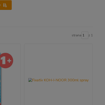
e
strana
z 1