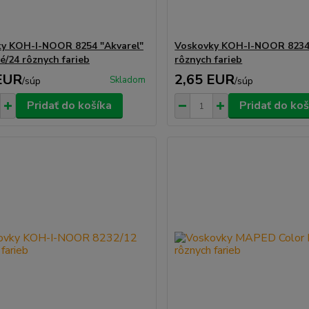
y KOH-I-NOOR 8254 "Akvarel"
Voskovky KOH-I-NOOR 8234
é/24 rôznych farieb
rôznych farieb
EUR
2,65 EUR
Skladom
/
súp
/
súp
Pridať do košíka
Pridať do koš