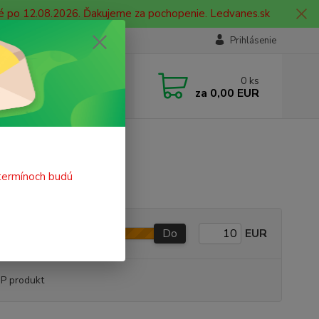
né po 12.08.2026. Ďakujeme za pochopenie. Ledvanes.sk
Prihlásenie
e si rady? Zavolajte.
0
ks
 908 755 958
za
0,00 EUR
ia. od 9:00 hod. - 16:00 hod.
termínoch budú
Do
EUR
P produkt