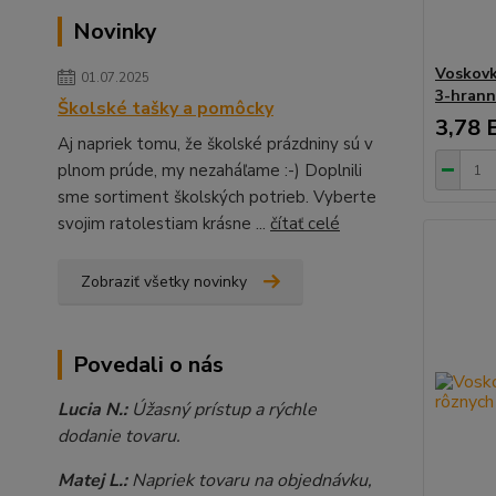
Novinky
Voskovk
01.07.2025
3-hrann
Školské tašky a pomôcky
3,78 
Aj napriek tomu, že školské prázdniny sú v
plnom prúde, my nezaháľame :-) Doplnili
sme sortiment školských potrieb. Vyberte
svojim ratolestiam krásne ...
čítať celé
Zobraziť všetky novinky
Povedali o nás
Lucia N.:
Úžasný prístup a rýchle
dodanie tovaru.
Matej L.:
Napriek tovaru na objednávku,