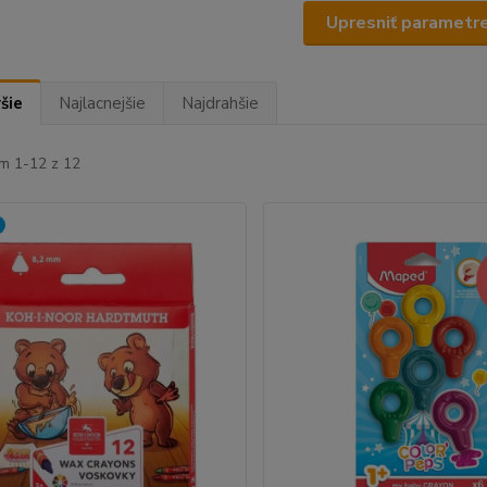
Upresniť parametr
šie
Najlacnejšie
Najdrahšie
m 1-12 z 12