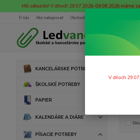
Milí zákazníci! V dňoch 29.07.2026-09.08.2026 máme z
O nás
Ako nakupovať
Obchodné podmienky
Ochrana oso
Úvod
KANCELÁRSKE POTREBY
Vosk
V dňoch 29.07
ŠKOLSKÉ POTREBY
PAPIER
Cena:
KALENDÁRE A DIÁRE
Skl
PÍSACIE POTREBY