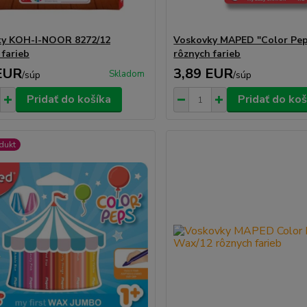
ky KOH-I-NOOR 8272/12
Voskovky MAPED "Color Pep
 farieb
rôznych farieb
EUR
3,89 EUR
Skladom
/
súp
/
súp
Pridať do košíka
Pridať do koš
dukt