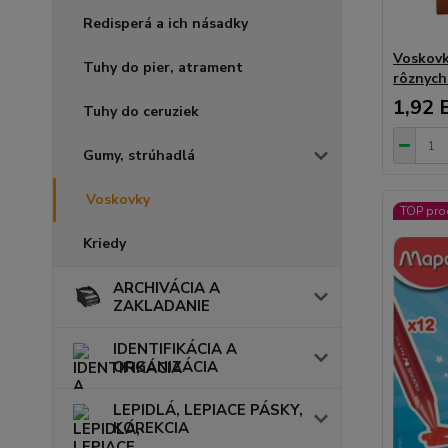
Redisperá a ich násadky
Voskov
Tuhy do pier, atrament
rôznych
1,92 
Tuhy do ceruziek
Gumy, strúhadlá
Voskovky
TOP pro
Kriedy
ARCHIVÁCIA A
ZAKLADANIE
IDENTIFIKÁCIA A
ORGANIZÁCIA
LEPIDLÁ, LEPIACE PÁSKY,
KOREKCIA