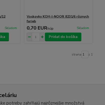
/12
Voskovky KOH-I-NOOR 8231/6 rôznych
farieb
0,70 EUR
Skladom
Skladom
/
súp
íka
Pridať do košíka
strana
z 1
celáriu
ske potreby zahŕňajú najrôznejšie množstvá