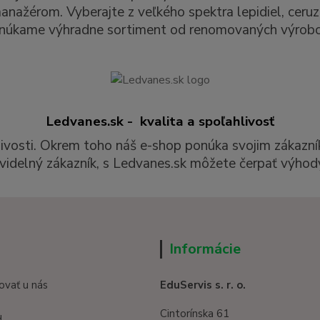
ažérom. Vyberajte z veľkého spektra lepidiel, ceruzie
núkame výhradne sortiment od renomovaných výrobc
Ledvanes.sk - kvalita a spoľahlivosť
livosti. Okrem toho náš e-shop ponúka svojim zákazní
videlný zákazník, s Ledvanes.sk môžete čerpať výhody
Informácie
ovať u nás
EduServis s. r. o.
Cintorínska 61
d