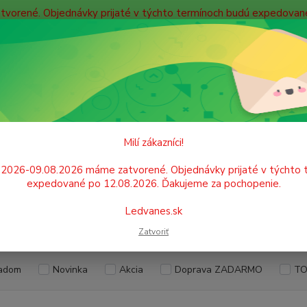
atvorené. Objednávky prijaté v týchto termínoch budú expedova
bných údajov
Doprava
Kontakty
Blog
Neviet
Hľadať
+421
Po. - P
PÍSACIE POTREBY
Voskovky
Milí zákazníci!
ovky
.2026-09.08.2026 máme zatvorené. Objednávky prijaté v týchto 
expedované po 12.08.2026. Ďakujeme za pochopenie.
Ledvanes.sk
EUR
Od
Zatvoriť
adom
Novinka
Akcia
Doprava ZADARMO
TO