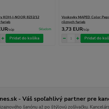
ky KOH-I-NOOR 8232/12
Voskovky MAPED Color Peps
 farieb
rôznych farieb
EUR
3,73 EUR
Skladom
/
súp
/
súp
Pridať do košíka
Pridať do koš
es.sk - Váš spoľahlivý partner pre kan
izajnového šanónu až po štýlovú zošívačku. Kancelár