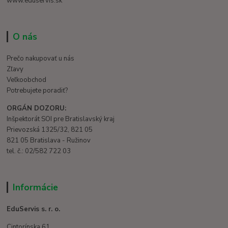
www.eduservis.sk
O nás
Prečo nakupovať u nás
Zľavy
Veľkoobchod
Potrebujete poradiť?
ORGÁN DOZORU:
Inšpektorát SOI pre Bratislavský kraj
Prievozská 1325/32, 821 05
821 05 Bratislava - Ružinov
tel. č.: 02/582 722 03
Informácie
EduServis s. r. o.
Cintorínska 61