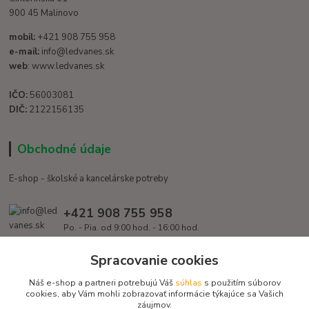
900 45 Malinovo
mobil:
+421 908 755 958
e-mail:
info@ledvanes.sk
web
: www.ledvanes.sk
IČO:
56003081
DIČ:
2122156135
Obchodné údaje
E-shop - školské a kancelárske potreby
+421 908 755 958
Po. - Pia. od 9:00 hod. - 16:00 hod.
info@ledvanes.sk
Spracovanie cookies
Náš e-shop a partneri potrebujú Váš
súhlas
s použitím súborov
cookies, aby Vám mohli zobrazovať informácie týkajúce sa Vašich
záujmov.