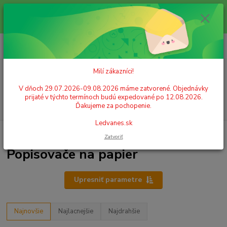
Milí zákazníci! V dňoch 29.07.2026-09.08.2026 máme zatvorené.
Objednávky prijaté v týchto termínoch budú expedované po 12.08.2026.
Ďakujeme za pochopenie. Ledvanes.sk
0
ks
+421 908 755 958
za
0,00 EUR
Po. - Pia. od 9:00 hod. - 16:00 hod.
Milí zákazníci!
Menu
V dňoch 29.07.2026-09.08.2026 máme zatvorené. Objednávky
prijaté v týchto termínoch budú expedované po 12.08.2026.
Hľadať
Ďakujeme za pochopenie.
Ledvanes.sk
Úvod
PÍSACIE POTREBY
Popisovače (markery)
Popisovače na papier
Zatvoriť
Popisovače na papier
Upresniť parametre
Najnovšie
Najlacnejšie
Najdrahšie