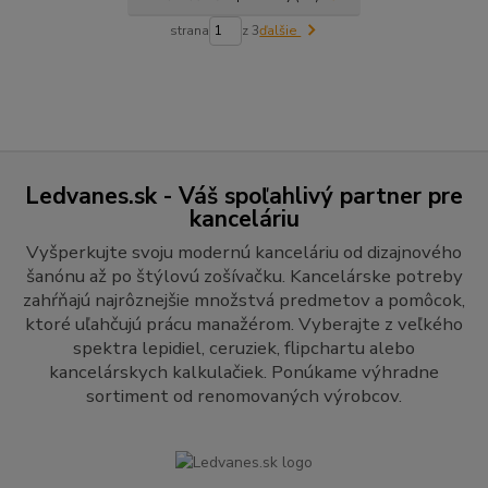
strana
z 3
ďalšie
Ledvanes.sk - Váš spoľahlivý partner pre
kanceláriu
Vyšperkujte svoju modernú kanceláriu od dizajnového
šanónu až po štýlovú zošívačku. Kancelárske potreby
zahŕňajú najrôznejšie množstvá predmetov a pomôcok,
ktoré uľahčujú prácu manažérom. Vyberajte z veľkého
spektra lepidiel, ceruziek, flipchartu alebo
kancelárskych kalkulačiek. Ponúkame výhradne
sortiment od renomovaných výrobcov.