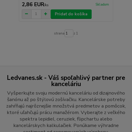
2,86 EUR
Skladom
/
ks
Pridať do košíka
strana
z 1
Ledvanes.sk - Váš spoľahlivý partner pre
kanceláriu
Vyšperkujte svoju modernú kanceláriu od dizajnového
šanónu až po štýlovú zošívačku. Kancelárske potreby
zahŕňajú najrôznejšie množstvá predmetov a pomôcok,
ktoré uľahčujú prácu manažérom. Vyberajte z veľkého
spektra lepidiel, ceruziek, flipchartu alebo
kancelárskych kalkulačiek. Ponúkame výhradne
sortiment od renomovaných výrobcov.