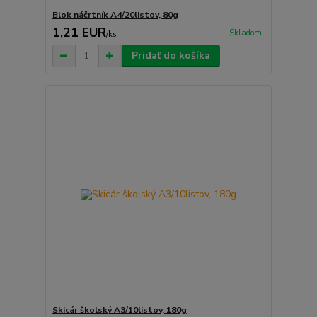
Blok náčrtník A4/20listov, 80g
1,21 EUR
Skladom
/
ks
Pridať do košíka
Skicár školský A3/10listov, 180g