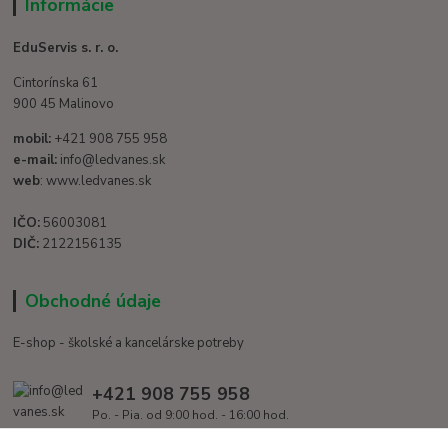
Informácie
EduServis s. r. o.
Cintorínska 61
900 45 Malinovo
mobil:
+421 908 755 958
e-mail:
info@ledvanes.sk
web
: www.ledvanes.sk
IČO:
56003081
DIČ:
2122156135
Obchodné údaje
E-shop - školské a kancelárske potreby
+421 908 755 958
Po. - Pia. od 9:00 hod. - 16:00 hod.