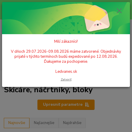
Milí zákazníci! V dňoch 29.07.2026-09.08.2026 máme zatvorené.
Objednávky prijaté v týchto termínoch budú expedované po 12.08.2026.
Ďakujeme za pochopenie. Ledvanes.sk
0
ks
+421 908 755 958
za
0,00 EUR
Po. - Pia. od 9:00 hod. - 16:00 hod.
Milí zákazníci!
Menu
V dňoch 29.07.2026-09.08.2026 máme zatvorené. Objednávky
prijaté v týchto termínoch budú expedované po 12.08.2026.
Hľadať
Ďakujeme za pochopenie.
Ledvanes.sk
Úvod
ŠKOLSKÉ POTREBY
Papier
Skicáre, náčrtníky, bloky
Zatvoriť
Skicáre, náčrtníky, bloky
Upresniť parametre
Najnovšie
Najlacnejšie
Najdrahšie