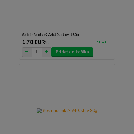
Skicár školský A4/10listov, 180g
1,78 EUR
Skladom
/
ks
Pridať do košíka