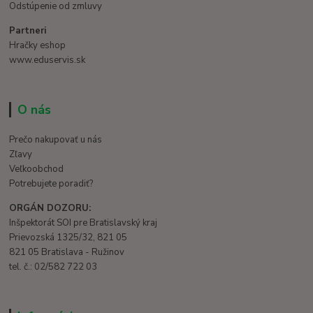
Odstúpenie od zmluvy
Partneri
Hračky eshop
www.eduservis.sk
O nás
Prečo nakupovať u nás
Zľavy
Veľkoobchod
Potrebujete poradiť?
ORGÁN DOZORU:
Inšpektorát SOI pre Bratislavský kraj
Prievozská 1325/32, 821 05
821 05 Bratislava - Ružinov
tel. č.: 02/582 722 03