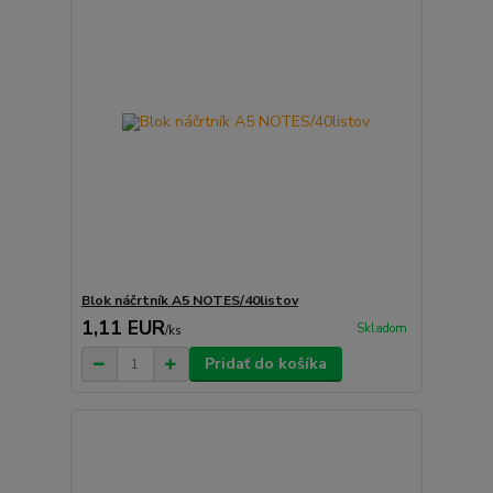
Blok náčrtník A5 NOTES/40listov
1,11 EUR
Skladom
/
ks
Pridať do košíka