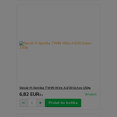
Skicár H-špirála TWIN Wire A3/30 listov 150g
6,82 EUR
Skladom
/
ks
Pridať do košíka