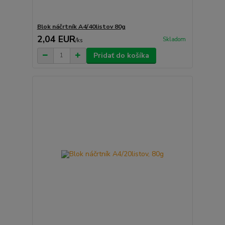
Blok náčrtník A4/40listov 80g
2,04 EUR
Skladom
/
ks
Pridať do košíka