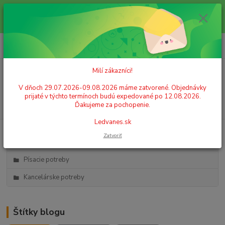
Milí zákazníci! V dňoch 29.07.2026-09.08.2026 máme zatvorené.
Objednávky prijaté v týchto termínoch budú expedované po 12.08.2026.
Ďakujeme za pochopenie. Ledvanes.sk
0
ks
+421 908 755 958
za
0,00 EUR
Po. - Pia. od 9:00 hod. - 16:00 hod.
Milí zákazníci!
Menu
V dňoch 29.07.2026-09.08.2026 máme zatvorené. Objednávky
prijaté v týchto termínoch budú expedované po 12.08.2026.
Hľadať
Ďakujeme za pochopenie.
Ledvanes.sk
Zatvoriť
Kategórie blogu
Písacie potreby
Kancelárske potreby
Štítky blogu