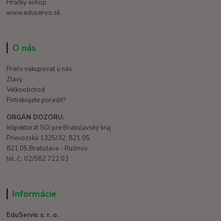
Hračky eshop
www.eduservis.sk
O nás
Prečo nakupovať u nás
Zľavy
Veľkoobchod
Potrebujete poradiť?
ORGÁN DOZORU:
Inšpektorát SOI pre Bratislavský kraj
Prievozská 1325/32, 821 05
821 05 Bratislava - Ružinov
tel. č.: 02/582 722 03
Informácie
EduServis s. r. o.