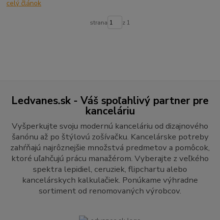
celý článok
strana
z 1
Ledvanes.sk - Váš spoľahlivý partner pre
kanceláriu
Vyšperkujte svoju modernú kanceláriu od dizajnového
šanónu až po štýlovú zošívačku. Kancelárske potreby
zahŕňajú najrôznejšie množstvá predmetov a pomôcok,
ktoré uľahčujú prácu manažérom. Vyberajte z veľkého
spektra lepidiel, ceruziek, flipchartu alebo
kancelárskych kalkulačiek. Ponúkame výhradne
sortiment od renomovaných výrobcov.