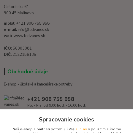
Cintorínska 61
900 45 Malinovo
mobil:
+421 908 755 958
e-mail:
info@ledvanes.sk
web
: www.ledvanes.sk
IČO:
56003081
DIČ:
2122156135
Obchodné údaje
E-shop - školské a kancelárske potreby
+421 908 755 958
Po. - Pia. od 9:00 hod. - 16:00 hod.
info@ledvanes.sk
Spracovanie cookies
Náš e-shop a partneri potrebujú Váš
súhlas
s použitím súborov