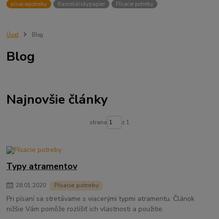
písaciepotreby
Kancelárskypapier
Písacie potreby
Úvod
Blog
Blog
Najnovšie články
strana
z 1
Typy atramentov
28
.
01
.
2020
Písacie potreby
Pri písaní sa stretávame s viacerými typmi atramentu. Článok
nižšie Vám pomôže rozlíšiť ich vlastnosti a použitie.