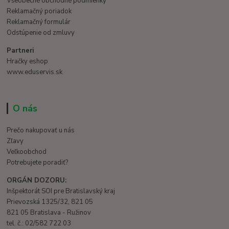
Všeobecné obchodné podmienky
Reklamačný poriadok
Reklamačný formulár
Odstúpenie od zmluvy
Partneri
Hračky eshop
www.eduservis.sk
O nás
Prečo nakupovať u nás
Zľavy
Veľkoobchod
Potrebujete poradiť?
ORGÁN DOZORU:
Inšpektorát SOI pre Bratislavský kraj
Prievozská 1325/32, 821 05
821 05 Bratislava - Ružinov
tel. č.: 02/582 722 03