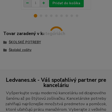
Pridať do košíka
Tovar zaradený v kategóriách
ŠKOLSKÉ POTREBY
Školské zošity
Ledvanes.sk - Váš spoľahlivý partner pre
kanceláriu
Vyšperkujte svoju modernú kanceláriu od dizajnového
šanónu až po štýlovú zošívačku. Kancelárske potreby
zahŕňajú najrôznejšie množstvá predmetov a pomôcok,
ktoré uľahčujú prácu manažérom. Vyberajte z veľkého