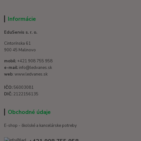
Informácie
EduServis s. r. o.
Cintorínska 61
900 45 Malinovo
mobil:
+421 908 755 958
e-mail:
info@ledvanes.sk
web
: www.ledvanes.sk
IČO:
56003081
DIČ:
2122156135
Obchodné údaje
E-shop - školské a kancelárske potreby