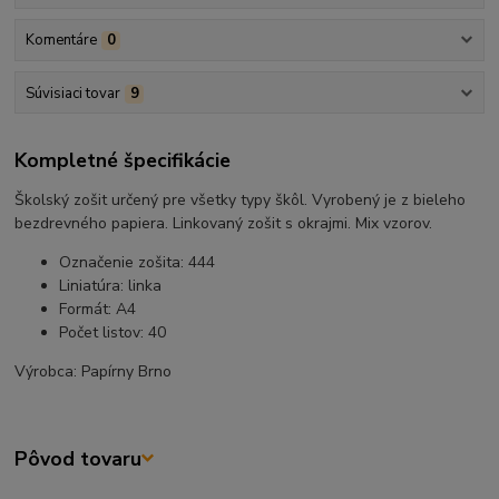
Komentáre
0
Súvisiaci tovar
9
Kompletné špecifikácie
Školský zošit určený pre všetky typy škôl. Vyrobený je z bieleho
bezdrevného papiera. Linkovaný zošit s okrajmi. Mix vzorov.
Označenie zošita: 444
Liniatúra: linka
Formát: A4
Počet listov: 40
Výrobca: Papírny Brno
Pôvod tovaru