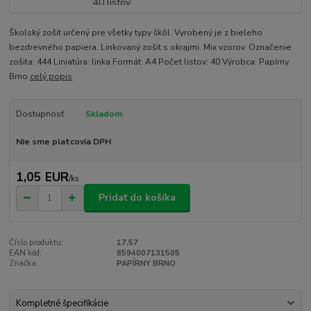
Školský zošit určený pre všetky typy škôl. Vyrobený je z bieleho
bezdrevného papiera. Linkovaný zošit s okrajmi. Mix vzorov. Označenie
zošita: 444 Liniatúra: linka Formát: A4 Počet listov: 40 Výrobca: Papírny
Brno
celý popis
Dostupnosť
Skladom
Nie sme platcovia DPH
1,05 EUR
/
ks
Pridať do košíka
Číslo produktu:
17.57
EAN kód:
8594007131505
Značka:
PAPÍRNY BRNO
Kompletné špecifikácie