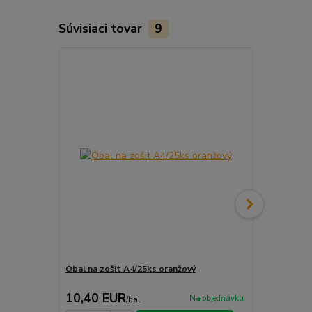
Súvisiaci tovar
9
Obal na zošit A4/25ks oranžový
Obal na zoši
10,40 EUR
10,40 E
Na objednávku
/
bal