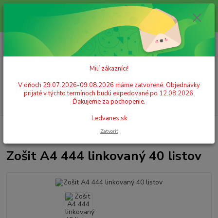
Milí zákazníci! V dňoch 29.07.2026-09.08.2026 máme zatvorené.
Objednávky prijaté v týchto termínoch budú expedované po 12.08.2026.
Ďakujeme za pochopenie. Ledvanes.sk
0
ks
+421 908 755 958
za
0,00 EUR
Po. - Pia. od 9:00 hod. - 16:00 hod.
Milí zákazníci!
Menu
V dňoch 29.07.2026-09.08.2026 máme zatvorené. Objednávky
prijaté v týchto termínoch budú expedované po 12.08.2026.
Hľadať
Ďakujeme za pochopenie.
Ledvanes.sk
Úvod
ŠKOLSKÉ POTREBY
Školské zošity
Zošit A4 444 linkovaný 40
Zatvoriť
listov
Zošit A4 444 linkovaný 40 listov