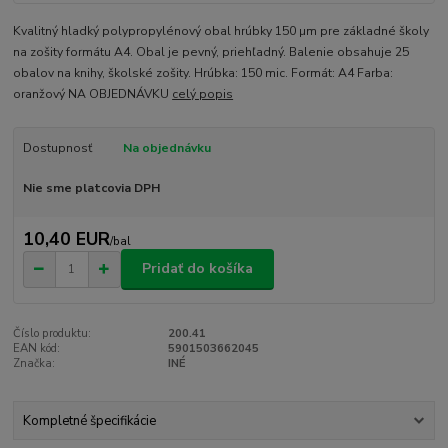
Kvalitný hladký polypropylénový obal hrúbky 150 µm pre základné školy
na zošity formátu A4. Obal je pevný, priehľadný. Balenie obsahuje 25
obalov na knihy, školské zošity. Hrúbka: 150 mic. Formát: A4 Farba:
oranžový NA OBJEDNÁVKU
celý popis
Dostupnosť
Na objednávku
Nie sme platcovia DPH
10,40 EUR
/
bal
Pridať do košíka
Číslo produktu:
200.41
EAN kód:
5901503662045
Značka:
INÉ
Kompletné špecifikácie