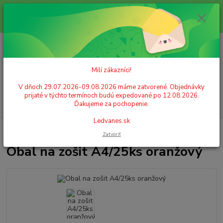
Milí zákazníci! V dňoch 29.07.2026-09.08.2026 máme zatvorené.
Objednávky prijaté v týchto termínoch budú expedované po 12.08.2026.
Ďakujeme za pochopenie. Ledvanes.sk
0
ks
+421 908 755 958
za
0,00 EUR
Po. - Pia. od 9:00 hod. - 16:00 hod.
Milí zákazníci!
Menu
V dňoch 29.07.2026-09.08.2026 máme zatvorené. Objednávky
prijaté v týchto termínoch budú expedované po 12.08.2026.
Hľadať
Ďakujeme za pochopenie.
Ledvanes.sk
Úvod
ŠKOLSKÉ POTREBY
Obal na zošit A4/25ks oranžový
Zatvoriť
Obal na zošit A4/25ks oranžový