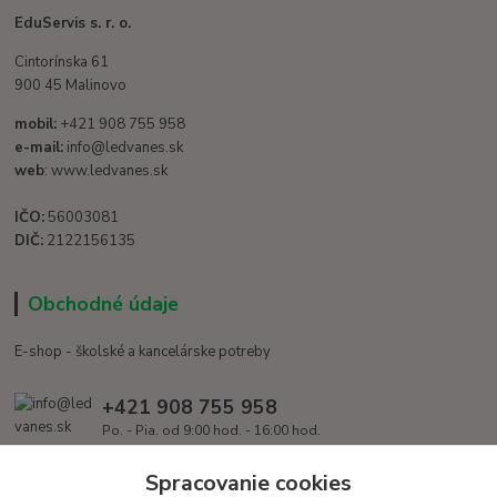
EduServis s. r. o.
Cintorínska 61
900 45 Malinovo
mobil:
+421 908 755 958
e-mail:
info@ledvanes.sk
web
: www.ledvanes.sk
IČO:
56003081
DIČ:
2122156135
Obchodné údaje
E-shop - školské a kancelárske potreby
+421 908 755 958
Po. - Pia. od 9:00 hod. - 16:00 hod.
info@ledvanes.sk
Spracovanie cookies