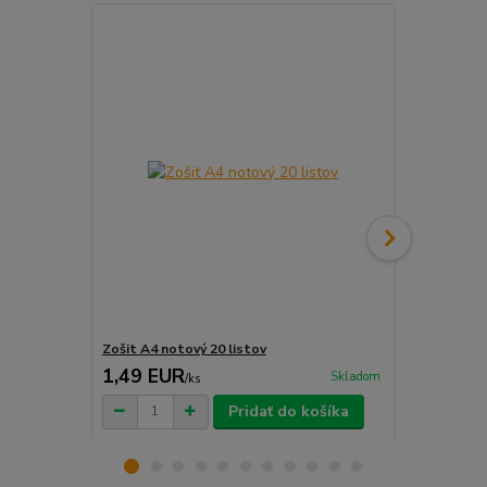
Zošit A4 notový 20 listov
Zošit A4 420
1,49 EUR
0,72 EU
Skladom
/
ks
Pridať do košíka