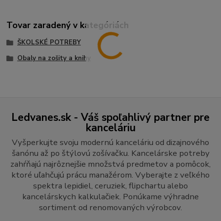
Tovar zaradený v kategóriách
ŠKOLSKÉ POTREBY
Obaly na zošity a knihy
Ledvanes.sk - Váš spoľahlivý partner pre
kanceláriu
Vyšperkujte svoju modernú kanceláriu od dizajnového
šanónu až po štýlovú zošívačku. Kancelárske potreby
zahŕňajú najrôznejšie množstvá predmetov a pomôcok,
ktoré uľahčujú prácu manažérom. Vyberajte z veľkého
spektra lepidiel, ceruziek, flipchartu alebo
kancelárskych kalkulačiek. Ponúkame výhradne
sortiment od renomovaných výrobcov.