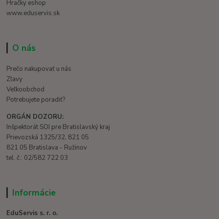
Hračky eshop
www.eduservis.sk
O nás
Prečo nakupovať u nás
Zľavy
Veľkoobchod
Potrebujete poradiť?
ORGÁN DOZORU:
Inšpektorát SOI pre Bratislavský kraj
Prievozská 1325/32, 821 05
821 05 Bratislava - Ružinov
tel. č.: 02/582 722 03
Informácie
EduServis s. r. o.