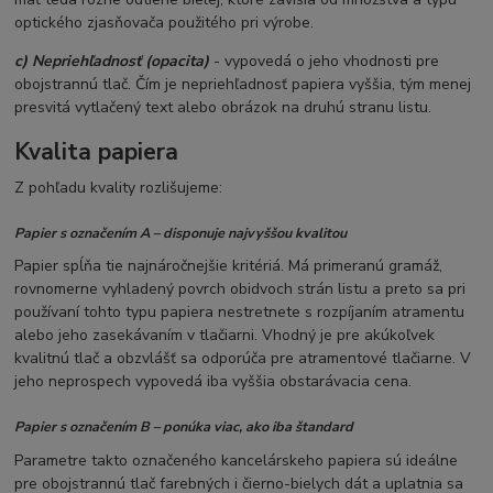
optického zjasňovača použitého pri výrobe.
c) Nepriehľadnosť (opacita)
- vypovedá o jeho vhodnosti pre
obojstrannú tlač. Čím je nepriehľadnosť papiera vyššia, tým menej
presvitá vytlačený text alebo obrázok na druhú stranu listu.
Kvalita papiera
Z pohľadu kvality rozlišujeme:
Papier s označením A – disponuje najvyššou kvalitou
Papier spĺňa tie najnáročnejšie kritériá. Má primeranú gramáž,
rovnomerne vyhladený povrch obidvoch strán listu a preto sa pri
používaní tohto typu papiera nestretnete s rozpíjaním atramentu
alebo jeho zasekávaním v tlačiarni. Vhodný je pre akúkoľvek
kvalitnú tlač a obzvlášť sa odporúča pre atramentové tlačiarne. V
jeho neprospech vypovedá iba vyššia obstarávacia cena.
Papier s označením B – ponúka viac, ako iba štandard
Parametre takto označeného kancelárskeho papiera sú ideálne
pre obojstrannú tlač farebných i čierno-bielych dát a uplatnia sa