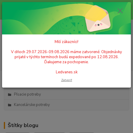
Milí zákazníci! V dňoch 29.07.2026-09.08.2026 máme zatvorené.
Objednávky prijaté v týchto termínoch budú expedované po 12.08.2026.
Ďakujeme za pochopenie. Ledvanes.sk
0
ks
+421 908 755 958
za
0,00 EUR
Po. - Pia. od 9:00 hod. - 16:00 hod.
Milí zákazníci!
Menu
V dňoch 29.07.2026-09.08.2026 máme zatvorené. Objednávky
prijaté v týchto termínoch budú expedované po 12.08.2026.
Hľadať
Ďakujeme za pochopenie.
Ledvanes.sk
Zatvoriť
Kategórie blogu
Písacie potreby
Kancelárske potreby
Štítky blogu