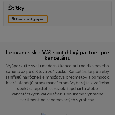
Štítky
Kancelárskypapier
Ledvanes.sk - Váš spoľahlivý partner pre
kanceláriu
Vyšperkujte svoju modernú kanceláriu od dizajnového
šanónu až po štýlovú zošívačku. Kancelárske potreby
zahŕňajú najrôznejšie množstvá predmetov a pomôcok,
ktoré uľahčujú prácu manažérom. Vyberajte z veľkého
spektra lepidiel, ceruziek, flipchartu alebo
kancelárskych kalkulačiek. Ponúkame výhradne
sortiment od renomovaných výrobcov.