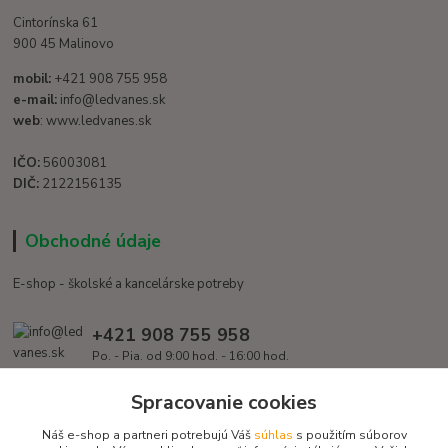
Cintorínska 61
900 45 Malinovo
mobil:
+421 908 755 958
e-mail:
info@ledvanes.sk
web
: www.ledvanes.sk
IČO:
56003081
DIČ:
2122156135
Obchodné údaje
E-shop - školské a kancelárske potreby
+421 908 755 958
Po. - Pia. od 9:00 hod. - 16:00 hod.
info@ledvanes.sk
Spracovanie cookies
Náš e-shop a partneri potrebujú Váš
súhlas
s použitím súborov