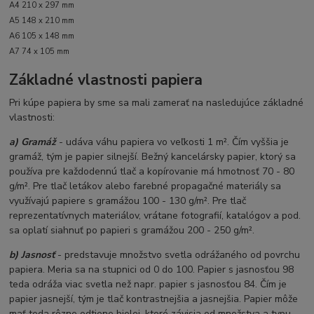
A4 210 x 297 mm
A5 148 x 210 mm
A6 105 x 148 mm
A7 74 x 105 mm
Základné vlastnosti papiera
Pri kúpe papiera by sme sa mali zamerať na nasledujúce základné
vlastnosti:
a) Gramáž
- udáva váhu papiera vo veľkosti 1 m². Čím vyššia je
gramáž, tým je papier silnejší. Bežný kancelársky papier, ktorý sa
používa pre každodennú tlač a kopírovanie má hmotnosť 70 - 80
g/m². Pre tlač letákov alebo farebné propagačné materiály sa
využívajú papiere s gramážou 100 - 130 g/m². Pre tlač
reprezentatívnych materiálov, vrátane fotografií, katalógov a pod.
sa oplatí siahnuť po papieri s gramážou 200 - 250 g/m².
b) Jasnosť
- predstavuje množstvo svetla odrážaného od povrchu
papiera. Meria sa na stupnici od 0 do 100. Papier s jasnosťou 98
teda odráža viac svetla než napr. papier s jasnosťou 84. Čím je
papier jasnejší, tým je tlač kontrastnejšia a jasnejšia. Papier môže
mať teda rôzne odtiene bielej, ktoré závisia od množstva a typu