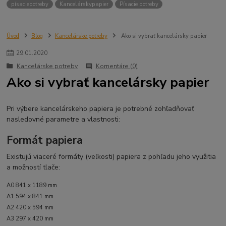
písaciepotreby
Kancelárskypapier
Písacie potreby
Úvod
Blog
Kancelárske potreby
Ako si vybrať kancelársky papier
29
.
01
.
2020
Kancelárske potreby
Komentáre (0)
Ako si vybrať kancelársky papier
Pri výbere kancelárskeho papiera je potrebné zohľadňovať
nasledovné parametre a vlastnosti:
Formát papiera
Existujú viaceré formáty (veľkosti) papiera z pohľadu jeho využitia
a možností tlače:
A0 841 x 1189 mm
A1 594 x 841 mm
A2 420 x 594 mm
A3 297 x 420 mm