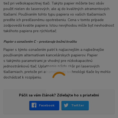
tiež pri veľkokapacitnej tlači. Takýto papier môžete bez obáv
použiť nielen do laserových, ale aj do kvalitných atramentových
tlačiarní. Používaním tohto typu papiera vo vašich tlačiarniach
predíte ich predčasnému opotrebeniu. Cena v tomto prípade
zodpovedá kvalite papiera. Istou nevýhodou môže byť nevhodnosť
takéhoto papiera pre rýchlotlač.
Papier s označením C – prestavuje bežnú kvalitu
Papier s týmto označením patrí k najlacnejším a najbežnejšie
používaným alternatívam kancelárskych papierov. Papier
s takýmito parametrami je vhodný pre nízkokapacitnú
jednostránkovú tlač. Uplatnenie nájde skôr pri laserových
tlačiarniach, pretože pri atramentovej technológii tlače by mohlo
dochádzať k rozpíjaniu.
Páčil sa vám článok? Zdieľajte ho s priateľmi
Facebook
Twitter