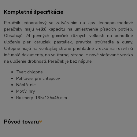
Kompletné špecifikácie
Peračník jednoradový so zatváraním na zips. Jednoposchodové
peračníky majú veľkú kapacitu na umiestnenie písacích potrieb.
Obsahujú 24 pevných gumičiek rôznych veľkostí na pohodlné
uloženie pier, ceruziek, pasteliek, pravítka, strúhadla a gumy.
Chlopne majú na vonkajšej strane priehľadné vrecko na rozvrh či
iné malé dokumenty, na vnútornej strane je nové sieťované vrecko
na uloženie drobností. Peračník je bez náplne.
Tvar: chlopne
Pohlavie: pre chlapcov
Náplň: nie
Motív: hry
Rozmery: 195x135x45 mm
Pôvod tovaru