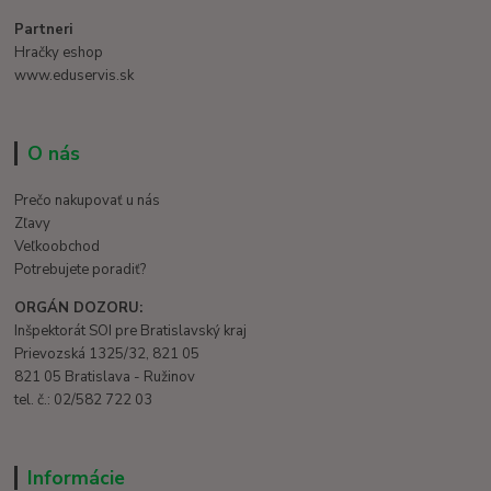
Partneri
Hračky eshop
www.eduservis.sk
O nás
Prečo nakupovať u nás
Zľavy
Veľkoobchod
Potrebujete poradiť?
ORGÁN DOZORU:
Inšpektorát SOI pre Bratislavský kraj
Prievozská 1325/32, 821 05
821 05 Bratislava - Ružinov
tel. č.: 02/582 722 03
Informácie