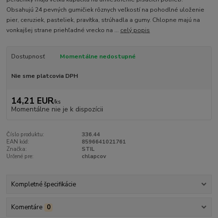
Obsahujú 24 pevných gumičiek rôznych veľkostí na pohodlné uloženie
pier, ceruziek, pasteliek, pravítka, strúhadla a gumy. Chlopne majú na
vonkajšej strane priehľadné vrecko na ...
celý popis
Dostupnosť
Momentálne nedostupné
Nie sme platcovia DPH
14,21 EUR
/
ks
Momentálne nie je k dispozícii
Číslo produktu:
336.44
EAN kód:
8596641021761
Značka:
STIL
Určené pre:
chlapcov
Kompletné špecifikácie
Komentáre
0