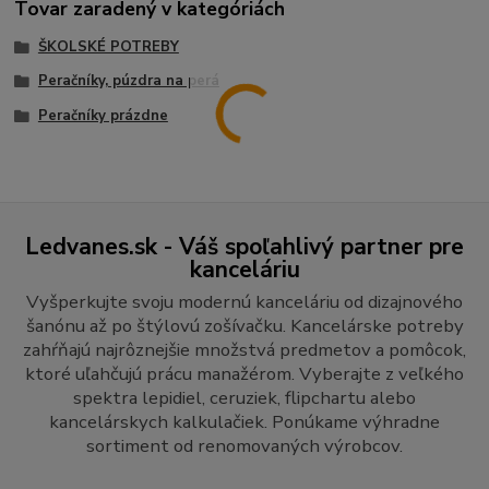
Tovar zaradený v kategóriách
ŠKOLSKÉ POTREBY
Peračníky, púzdra na perá
Peračníky prázdne
Ledvanes.sk - Váš spoľahlivý partner pre
kanceláriu
Vyšperkujte svoju modernú kanceláriu od dizajnového
šanónu až po štýlovú zošívačku. Kancelárske potreby
zahŕňajú najrôznejšie množstvá predmetov a pomôcok,
ktoré uľahčujú prácu manažérom. Vyberajte z veľkého
spektra lepidiel, ceruziek, flipchartu alebo
kancelárskych kalkulačiek. Ponúkame výhradne
sortiment od renomovaných výrobcov.