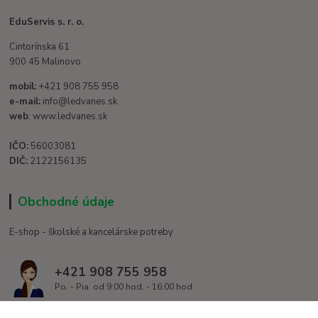
EduServis s. r. o.
Cintorínska 61
900 45 Malinovo
mobil:
+421 908 755 958
e-mail:
info@ledvanes.sk
web
: www.ledvanes.sk
IČO:
56003081
DIČ:
2122156135
Obchodné údaje
E-shop - školské a kancelárske potreby
+421 908 755 958
Po. - Pia. od 9:00 hod. - 16:00 hod.
info@ledvanes.sk