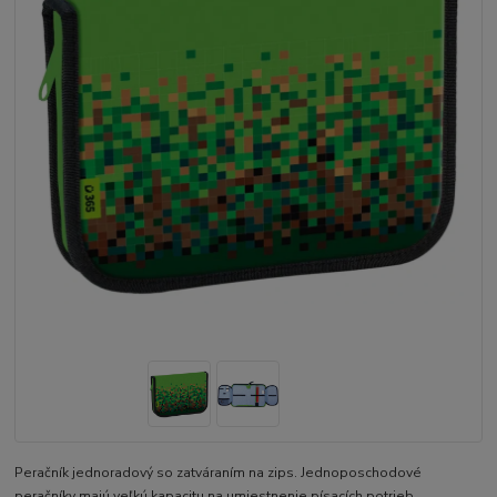
Peračník jednoradový so zatváraním na zips. Jednoposchodové
peračníky majú veľkú kapacitu na umiestnenie písacích potrieb.