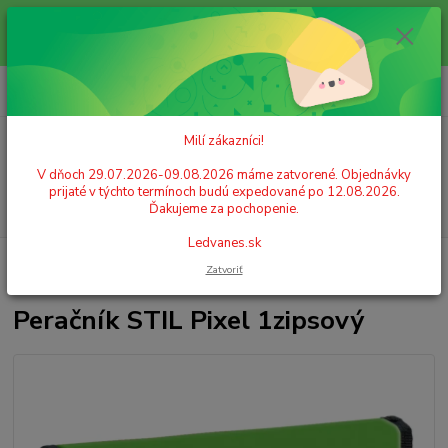
Milí zákazníci! V dňoch 29.07.2026-09.08.2026 máme zatvorené.
Objednávky prijaté v týchto termínoch budú expedované po 12.08.2026.
Ďakujeme za pochopenie. Ledvanes.sk
0
ks
+421 908 755 958
za
0,00 EUR
Po. - Pia. od 9:00 hod. - 16:00 hod.
Milí zákazníci!
Menu
V dňoch 29.07.2026-09.08.2026 máme zatvorené. Objednávky
prijaté v týchto termínoch budú expedované po 12.08.2026.
Hľadať
Ďakujeme za pochopenie.
Ledvanes.sk
Úvod
ŠKOLSKÉ POTREBY
Peračníky, púzdra na perá
Peračníky
Zatvoriť
prázdne
Peračník STIL Pixel 1zipsový
Peračník STIL Pixel 1zipsový