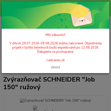
Milí zákazníci! V dňoch 29.07.2026-09.08.2026 máme zatvorené.
Objednávky prijaté v týchto termínoch budú expedované po 12.08.2026.
Ďakujeme za pochopenie. Ledvanes.sk
0
ks
+421 908 755 958
za
0,00 EUR
Po. - Pia. od 9:00 hod. - 16:00 hod.
Milí zákazníci!
Menu
V dňoch 29.07.2026-09.08.2026 máme zatvorené. Objednávky
prijaté v týchto termínoch budú expedované po 12.08.2026.
Hľadať
Ďakujeme za pochopenie.
Ledvanes.sk
Úvod
PÍSACIE POTREBY
Zvýrazňovače
Zvýrazňovač SCHNEIDER
Zatvoriť
"Job 150" ružový
Zvýrazňovač SCHNEIDER "Job
150" ružový