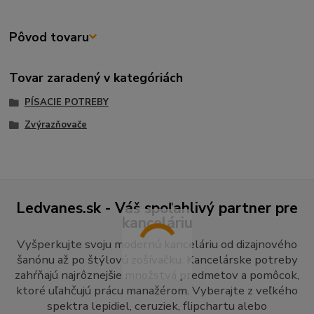
Pôvod tovaru
Tovar zaradený v kategóriách
PÍSACIE POTREBY
Zvýrazňovače
Ledvanes.sk - Váš spoľahlivý partner pre
kanceláriu
Vyšperkujte svoju modernú kanceláriu od dizajnového
šanónu až po štýlovú zošívačku. Kancelárske potreby
zahŕňajú najrôznejšie množstvá predmetov a pomôcok,
ktoré uľahčujú prácu manažérom. Vyberajte z veľkého
spektra lepidiel, ceruziek, flipchartu alebo