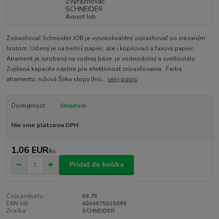
Zvýrazňovač Schneider JOB je vysokokvalitný zvýrazňovač so zrezaným
hrotom. Určený je na bežný papier, ale i kopírovací a faxový papier.
Atrament je vyrobený na vodnej báze, je vodeodolný a svetlostály.
Zvýšená kapacita náplne pre efektívnosť zvýrazňovania. Farba
atramentu: ružová Šírka stopy (hrú...
celý popis
Dostupnosť
Skladom
Nie sme platcovia DPH
1,06 EUR
/
ks
Pridať do košíka
Číslo produktu:
69.75
EAN kód:
4004675015099
Značka:
SCHNEIDER