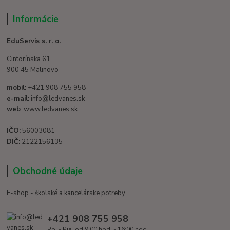
Informácie
EduServis s. r. o.
Cintorínska 61
900 45 Malinovo
mobil:
+421 908 755 958
e-mail:
info@ledvanes.sk
web
: www.ledvanes.sk
IČO:
56003081
DIČ:
2122156135
Obchodné údaje
E-shop - školské a kancelárske potreby
+421 908 755 958
Po. - Pia. od 9:00 hod. - 16:00 hod.